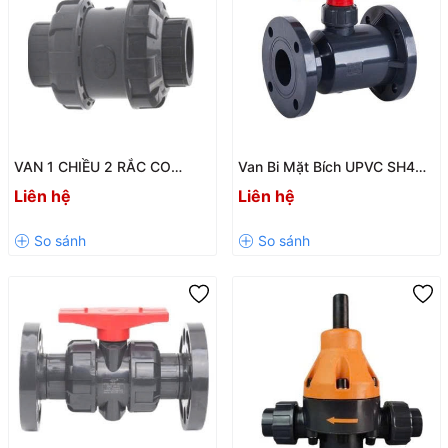
VAN 1 CHIỀU 2 RẮC CO
Van Bi Mặt Bích UPVC SH4
UPVC SH14 / SH14-V – Giải
Chính Hãng KXPV / BAODI –
Liên hệ
Liên hệ
Pháp Chống Chảy Ngược
Giải Pháp Đóng Mở Hiệu Quả
Hiệu Quả Cho Hệ Thống
Cho Hệ Thống Đường Ống
Đường Ống