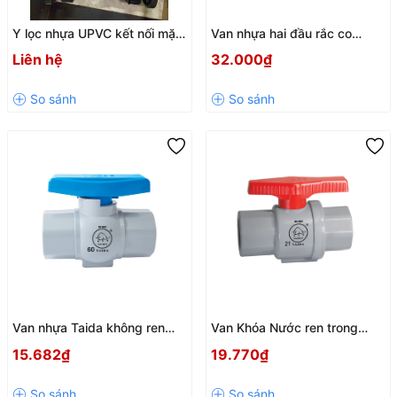
Y lọc nhựa UPVC kết nối mặt
Van nhựa hai đầu rắc co
bích DN15–DN100 – Lọc cặn
JiaRong | Khóa nước tiện lợi,
Liên hệ
32.000₫
hiệu quả
tháo lắp nhanh chóng
Van nhựa Taida không ren
Van Khóa Nước ren trong
thân đúc tay xanh 21mm-
Nhựa Taida – (21mm - 60mm)
15.682₫
19.770₫
60mm - chính hãng có hóa
| Phân Phối Chính Hãng có
đơn
hóa đơn