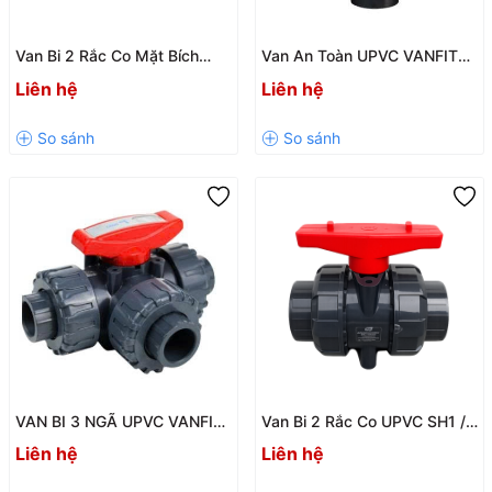
Van Bi 2 Rắc Co Mặt Bích
Van An Toàn UPVC VANFIT
UPVC SH22 Chính Hãng Giá
SH60 Chính Hãng – DN15
Liên hệ
Liên hệ
Tốt
Đến DN50, PN10
VAN BI 3 NGÃ UPVC VANFIT
Van Bi 2 Rắc Co UPVC SH1 /
– MODEL SH75
SH1-V Chính Hãng – Độ Bền
Liên hệ
Liên hệ
Cao, Chống Ăn Mòn Tốt