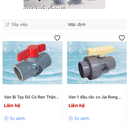
Sắp xếp:
Mặc định
Van Bi Tay Đỏ Có Ren Thân
Van 1 đầu rắc co Jia Rong
Liền Jia Rong UPVC (21mm -
UPVC – Độ kín cao, chống rò
Liên hệ
Liên hệ
60mm) | Chính Hãng, Chống
rỉ, lắp đặt nhanh
Ăn Mòn, Độ Bền Cao