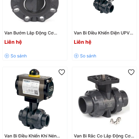
Van Bướm Lắp Động Cơ
Van Bi Điều Khiển Điện UPVC
UPVC SH7-LDC Chính Hãng
SH62-T / SH64-2O Chính
Liên hệ
Liên hệ
Giá Tốt
Hãng, Giá Tốt
Van Bi Điều Khiển Khí Nén
Van Bi Rắc Co Lắp Động Cơ