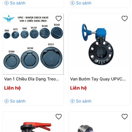
Van 1 Chiều Đĩa Dạng Treo
Van Bướm Tay Quay UPVC
UPVC SH8 – Mặt Bích
Mặt Bích DN50–DN500 Mã
Liên hệ
Liên hệ
ANSI/DIN/JIS, PN10/PN6
VF5| Vanfit Chính Hãng