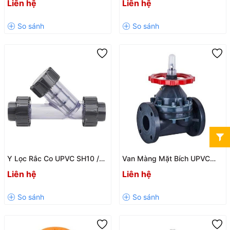
Liên hệ
Liên hệ
Bích, Chịu Hóa Chất Tốt
PN10
Y Lọc Rắc Co UPVC SH10 /
Van Màng Mặt Bích UPVC
SH10-V Chính Hãng, Chịu
SH18-F46 / SH18-PTFE Chính
Liên hệ
Liên hệ
Hóa Chất Tốt
Hãng KXPV – Chịu Hóa Chất
Tốt