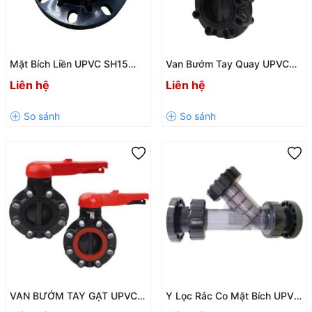
Mặt Bích Liền UPVC SH15
Van Bướm Tay Quay UPVC
Chính Hãng – Kết Nối Dán
SH46 / SH46-V Chính Hãng
Liên hệ
Liên hệ
Keo, Chịu Áp PN10
Giá Tốt
VAN BƯỚM TAY GẠT UPVC
Y Lọc Rắc Co Mặt Bích UPVC
SH7 / SH7-V – Kết Nối Mặt
SH26 Chính Hãng, Chịu Áp