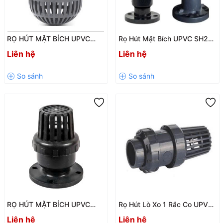
RỌ HÚT MẶT BÍCH UPVC
Rọ Hút Mặt Bích UPVC SH25
SH23 DN65 – DN150 PN10
PN10 Chính Hãng – Chống
Liên hệ
Liên hệ
Tụt Nước, Lọc Rác Hiệu Quả
RỌ HÚT MẶT BÍCH UPVC
Rọ Hút Lò Xo 1 Rắc Co UPVC
SH44 – GIẢI PHÁP LỌC RÁC
SH42-LX Chính Hãng –
Liên hệ
Liên hệ