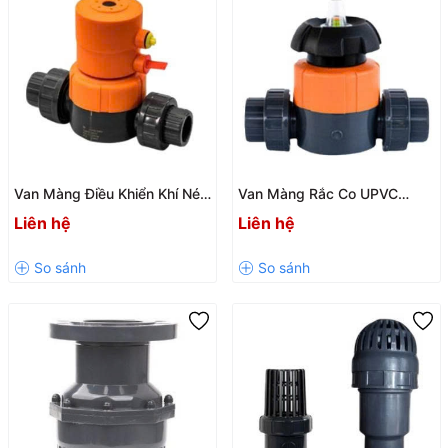
Van Màng Điều Khiển Khí Nén
Van Màng Rắc Co UPVC
UPVC SH64 Chính Hãng
SH17 Chính Hãng CENIT –
Liên hệ
Liên hệ
CENIT – Giải Pháp Điều Khiển
Giải Pháp Điều Tiết Lưu Chất
Lưu Chất Hiệu Quả
Hiệu Quả