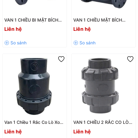
VAN 1 CHIỀU BI MẶT BÍCH
VAN 1 CHIỀU MẶT BÍCH
UPVC SH50 – LẮP ĐỨNG,
UPVC SH3 – GIẢI PHÁP
Liên hệ
Liên hệ
CHỊU ÁP PN10
NGĂN DÒNG CHẢY NGƯỢC
HIỆU QUẢ
Van 1 Chiều 1 Rắc Co Lò Xo
VAN 1 CHIỀU 2 RẮC CO LÒ
UPVC SH13-LX
XO UPVC SH14-LX – Độ Bền
Liên hệ
Liên hệ
Cao, Chống Chảy Ngược Hiệu