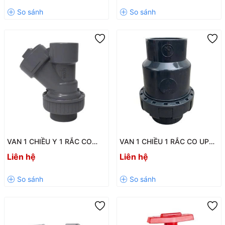
Quả
VAN 1 CHIỀU Y 1 RẮC CO
VAN 1 CHIỀU 1 RẮC CO UPVC
UPVC SH41 – VANFIT CHINA
SH13 / SH13-V – Giải Pháp
Liên hệ
Liên hệ
Chống Chảy Ngược Hiệu Quả