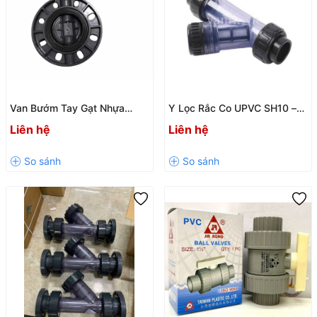
Van Bướm Tay Gạt Nhựa
Y Lọc Rắc Co UPVC SH10 –
UPVC MÃ VF3 - Chất Lượng
Lọc Cặn Hiệu Quả, Dễ Tháo
Liên hệ
Liên hệ
Cao | Đủ Size D60 – D200
Lắp