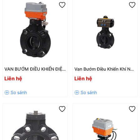
VAN BƯỚM ĐIỀU KHIỂN ĐIỆN
Van Bướm Điều Khiển Khí Nén
UPVC SH66-T / SH68-2O –
UPVC SH65-Đ / SH67-K
Liên hệ
Liên hệ
Giải Pháp Tự Động Hóa Hệ
Chính Hãng Giá Tốt
Thống Đường Ống