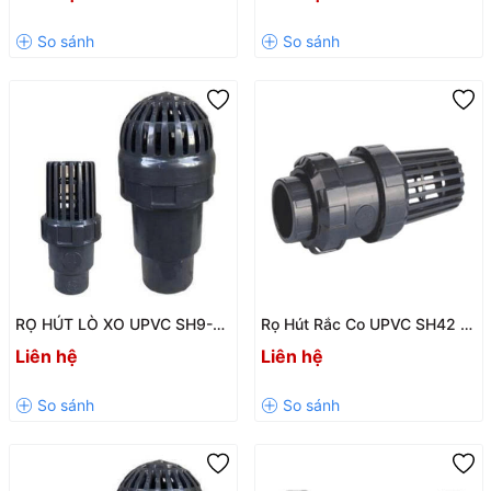
HIỆU QUẢ CHO HỆ THỐNG
Chống Tụt Nước, Hoạt Động
ĐƯỜNG ỐNG
Ổn Định
RỌ HÚT LÒ XO UPVC SH9-LX
Rọ Hút Rắc Co UPVC SH42 /
– GIẢI PHÁP LỌC RÁC,
SH42-V Chính Hãng Giá Tốt
Liên hệ
Liên hệ
CHỐNG TỤT ÁP HIỆU QUẢ