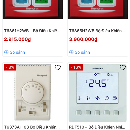
T6861H2WB – Bộ Điều Khiển
T6865H2WB Bộ Điều Khiển
Nhiệt Độ Thông Minh Cho
Nhiệt Độ Honeywell
2.915.000₫
3.960.000₫
Không Gian Hiện Đại
Thermostat – Giải Pháp Điều
Khiển Thông Minh Cho Không
Gian Hiện Đại
- 3%
- 16%
T6373A1108 Bộ Điều Khiển
RDF510 – Bộ Điều Khiển Nhiệt