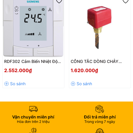
RDF302 Cảm Biến Nhiệt Độ
CÔNG TẮC DÒNG CHẢY
Modbus Siemens RDF302.B /
HONEYWELL WFS-1001-H –
2.552.000₫
1.620.000₫
RDF302.BB – Giải Pháp Điều
ĐỘ BỀN CAO, ỨNG DỤNG
Khiển Nhiệt Độ Thông Minh
LINH HOẠT
Cho Hệ Thống FCU
Vận chuyển miễn phí
Đổi trả miễn phí
Hóa đơn trên 2 triệu
Trong vòng 7 ngày