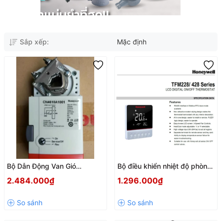
Sắp xếp:
Mặc định
Bộ Dẫn Động Van Gió
Bộ điều khiển nhiệt độ phòng
Honeywell CN4610A1001
TFM228N/U dùng cho FCU
2.484.000₫
1.296.000₫
Chính Hãng | 10Nm – 230V
AC