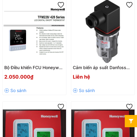
Bộ Điều khiển FCU Honeywell
Cảm biến áp suất Danfoss
TFM428KN/U
MBS 3000, 0 – 6 Bar – C/N:
2.050.000₫
Liên hệ
060G1124