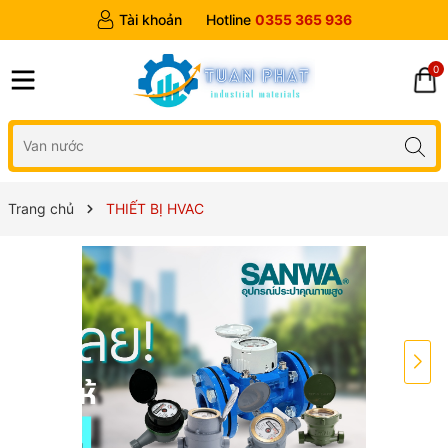
Tài khoản
Hotline
0355 365 936
0
Trang chủ
THIẾT BỊ HVAC