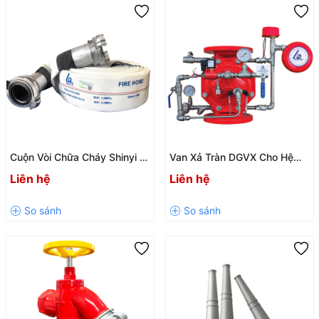
Cuộn Vòi Chữa Cháy Shinyi –
Van Xả Tràn DGVX Cho Hệ
Đạt Chuẩn TCVN 5740:2009,
Thống PCCC Sprinkler – Giải
Liên hệ
Liên hệ
Bền Bỉ & Hiệu Quả
Pháp Kích Hoạt Chữa Cháy
Tự Động Hiệu Quả