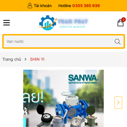
Tài khoản
Hotline
0355 365 936
0
Trang chủ
SHIN YI