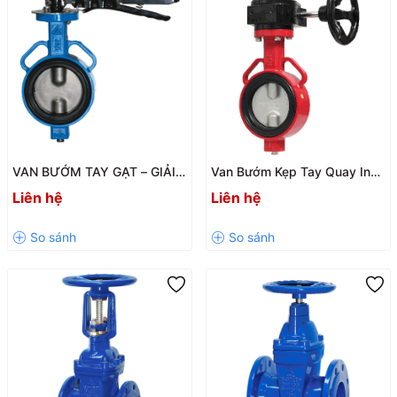
VAN BƯỚM TAY GẠT – GIẢI
Van Bướm Kẹp Tay Quay Inox
PHÁP ĐÓNG MỞ DÒNG
– Giải Pháp Điều Tiết Lưu
Liên hệ
Liên hệ
CHẢY HIỆU QUẢ CHO HỆ
Chất Hiệu Quả, Bền Bỉ
THỐNG NƯỚC