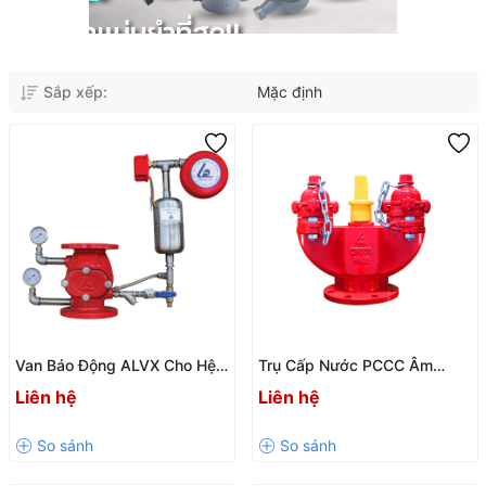
Sắp xếp:
Mặc định
Van Báo Động ALVX Cho Hệ
Trụ Cấp Nước PCCC Âm
Thống PCCC
FHUS – Giải Pháp Cấp Nước
Liên hệ
Liên hệ
Chữa Cháy An Toàn, Hiệu
Quả