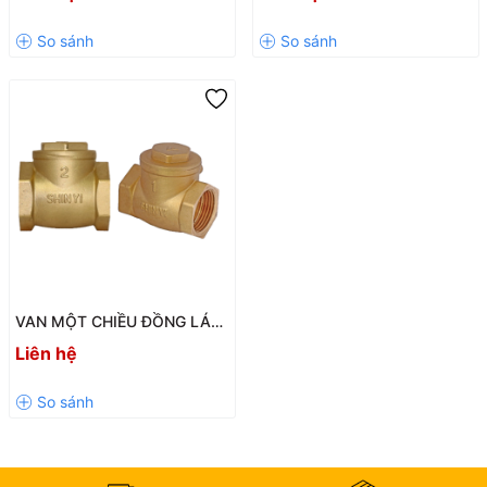
KHIỂN TỰ ĐỘNG HIỆN ĐẠI
Cao Cấp Cho Hệ Thống Nước
CHO HỆ THỐNG NƯỚC
Sạch
VAN MỘT CHIỀU ĐỒNG LÁ
LẬT SHINYI PN16 – GIẢI
Liên hệ
PHÁP CHỐNG CHẢY NGƯỢC
HIỆU QUẢ CHO HỆ THỐNG
NƯỚC