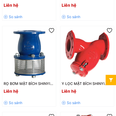
Cháy Hướng Lên/Hướng
DSNO-0015-1 / DSNO-0020-
Liên hệ
Liên hệ
Xuống SFSU – SFSP Chính
2 – Giải Pháp Chữa Cháy Hiệu
Hãng, Đạt Chuẩn TCVN
Quả Cho Công Trình
6305-1
RỌ BƠM MẶT BÍCH SHINYI
Y LỌC MẶT BÍCH SHINYI
SFVX – CHỐNG CHẢY
YSTX – GIẢI PHÁP BẢO VỆ
Liên hệ
Liên hệ
NGƯỢC, BẢO VỆ MÁY BƠM
HỆ THỐNG ĐƯỜNG ỐNG
HIỆU QUẢ
HIỆU QUẢ