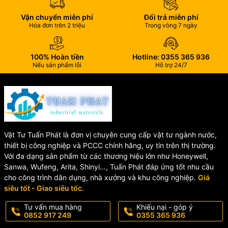
Vận chuyển miễn phí
Đổi trả miễn phí
Hóa đơn trên 2 triệu
Trong vòng 7 ngày
100% Hoàn tiền
Hotline: 0355 365 936
Nếu sản phẩm lỗi
Hỗ trợ 24/7
Vật Tư Tuấn Phát là đơn vị chuyên cung cấp vật tư ngành nước,
thiết bị công nghiệp và PCCC chính hãng, uy tín trên thị trường.
Với đa dạng sản phẩm từ các thương hiệu lớn như Honeywell,
Sanwa, Wufeng, Arita, Shinyi…, Tuấn Phát đáp ứng tốt nhu cầu
cho công trình dân dụng, nhà xưởng và khu công nghiệp.
Giá
siêu tốt - Giao siêu tốc.
Tư vấn mua hàng
Khiếu nại - góp ý
0852 917 249
0355 365 936