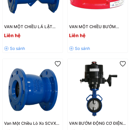
VAN MỘT CHIỀU LÁ LẬT
VAN MỘT CHIỀU BƯỚM
SHINYI – GIẢI PHÁP NGĂN
SHINYI WBCX – GANG CẦU,
Liên hệ
Liên hệ
DÒNG CHẢY NGƯỢC HIỆU
ĐĨA INOX | DN50 – DN800
QUẢ
Van Một Chiều Lò Xo SCVX
VAN BƯỚM ĐỘNG CƠ ĐIỆN
DN50-DN300 – Giải Pháp
SHINYI – GIẢI PHÁP TỰ