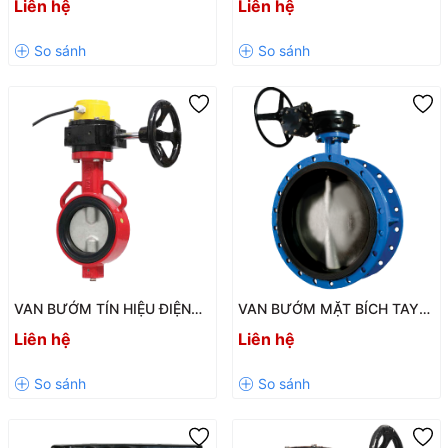
Liên hệ
Liên hệ
Chống Chảy Ngược Hiệu Quả
ĐỘNG HÓA HỆ THỐNG
Cho Hệ Thống Nước
ĐƯỜNG ỐNG HIỆU QUẢ
VAN BƯỚM TÍN HIỆU ĐIỆN
VAN BƯỚM MẶT BÍCH TAY
WBSS – GIÁM SÁT TRẠNG
QUAY SHINYI – GIẢI PHÁP
Liên hệ
Liên hệ
THÁI ĐÓNG/MỞ CHO HỆ
ĐÓNG MỞ ĐƯỜNG ỐNG HIỆU
THỐNG PCCC
QUẢ CHO HỆ THỐNG NƯỚC