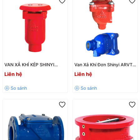
VAN XẢ KHÍ KÉP SHINYI
Van Xả Khí Đơn Shinyi ARVT –
ARCT - ARCX DN32-DN300 |
Giải Pháp Loại Bỏ Khí Hiệu
Liên hệ
Liên hệ
XẢ KHÍ TỰ ĐỘNG CHO HỆ
Quả Cho Hệ Thống Đường
THỐNG CẤP NƯỚC
Ống