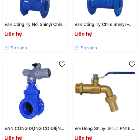
Van Cổng Ty Nổi Shinyi Chính
Van Cổng Ty Chìm Shinyi –
Hãng – Bền Bỉ, Đóng Mở Nhẹ
Giải Pháp Kiểm Soát Dòng
Liên hệ
Liên hệ
Nhàng Cho Hệ Thống Nước
Chảy Hiệu Quả Cho Hệ Thống
Nước
VAN CỔNG ĐỘNG CƠ ĐIỆN
Vòi Đồng Shinyi GTLT PN16 –
SHINYI – GIẢI PHÁP ĐIỀU
Vòi Khóa Nước Đồng Thau
Liên hệ
Liên hệ