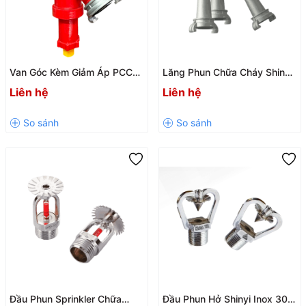
Van Góc Kèm Giảm Áp PCCC
Lăng Phun Chữa Cháy Shinyi
SHINYI FHPA DN50-DN65 –
DN50/13 – DN65/19 Chính
Liên hệ
Liên hệ
Giải Pháp Ổn Định Áp Suất Hệ
Hãng | Chống Oxy Hóa, Phun
Thống Chữa Cháy
Xa Hiệu Quả
Đầu Phun Sprinkler Chữa
Đầu Phun Hở Shinyi Inox 304