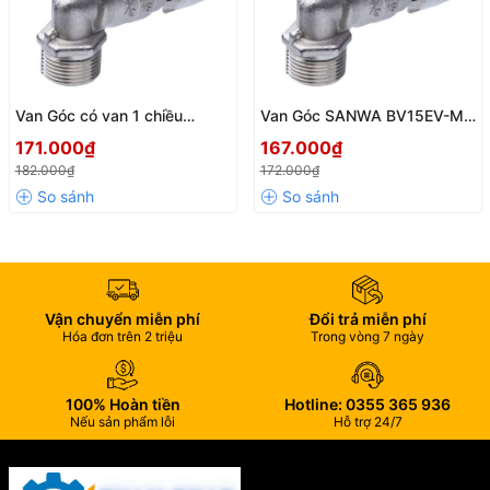
Van Góc có van 1 chiều
Van Góc SANWA BV15EV-MF
SANWA BV15ENV-MF Nối
Nối Đồng Hồ Nước – Giải
171.000₫
167.000₫
Đồng Hồ Nước – Chống Rò Rỉ,
Pháp Kết Nối An Toàn, Bền Bỉ
182.000₫
172.000₫
Có Lỗ Niêm Chì
Vận chuyển miễn phí
Đổi trả miễn phí
Hóa đơn trên 2 triệu
Trong vòng 7 ngày
100% Hoàn tiền
Hotline: 0355 365 936
Nếu sản phẩm lỗi
Hỗ trợ 24/7