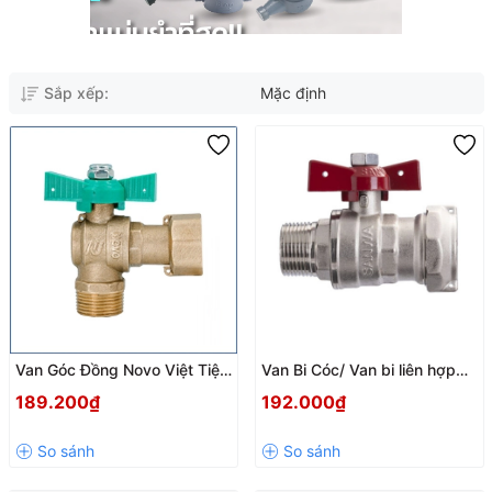
Sắp xếp:
Mặc định
Van Góc Đồng Novo Việt Tiệp
Van Bi Cóc/ Van bi liên hợp
– Bền Bỉ, Chịu Áp Tốt, Chuyên
SANWA phi 27 – Bền Bỉ, An
189.200₫
192.000₫
Dùng Cho Đồng Hồ Nước
Toàn, Tiện Dụng