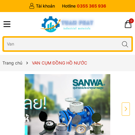
Tài khoản
Hotline
0355 365 936
0
Trang chủ
VAN CỤM ĐỒNG HỒ NƯỚC