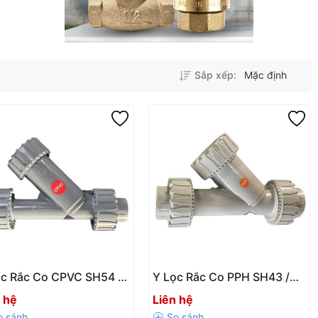
Sắp xếp:
Mặc định
ọc Rắc Co CPVC SH54 /
Y Lọc Rắc Co PPH SH43 /
4-V Chính Hãng, Chịu
SH43-V Chính Hãng – Chịu
 hệ
Liên hệ
t Tốt, Áp Lực PN10
Nhiệt, Chống Ăn Mòn Hiệu