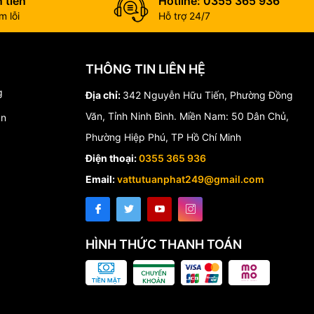
 tiền
Hotline: 0355 365 936
 lỗi
Hỗ trợ 24/7
THÔNG TIN LIÊN HỆ
g
Địa chỉ:
342 Nguyễn Hữu Tiến, Phường Đồng
Văn, Tỉnh Ninh Bình. Miền Nam: 50 Dân Chủ,
án
Phường Hiệp Phú, TP Hồ Chí Minh
Điện thoại:
0355 365 936
Email:
vattutuanphat249@gmail.com
HÌNH THỨC THANH TOÁN