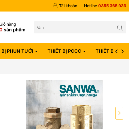
ngày
Tài khoản
Hotline
0355 365 936
Giỏ hàng
0
sản phẩm
 BỊ PHUN TƯỚI
THIẾT BỊ PCCC
THIẾT BỊ ĐIỆN