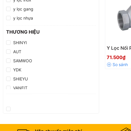
y lọc gang
y lọc nhựa
THƯƠNG HIỆU
SHINYI
Y Lọc Nối 
AUT
DN15 – DN
71.500₫
SAMWOO
YDK
SHIEYU
VANFIT