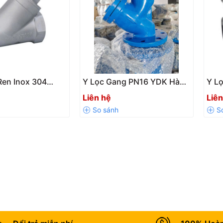
Ren Inox 304
Y Lọc Gang PN16 YDK Hàn
Y L
100
Quốc | DN50 – DN450
Lọc
Liên hệ
Liên
Chính Hãng
Lắp