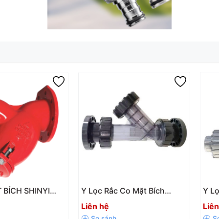
 BÍCH SHINYI
Y Lọc Rắc Co Mặt Bích
Y L
ẢI PHÁP BẢO VỆ
UPVC SH26 Chính Hãng,
SH5
Liên hệ
Liên
G ĐƯỜNG ỐNG
Chịu Áp PN10
Nhiệ