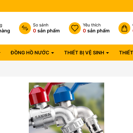
Bảo hành lỗi 1 đổi 1 trong 07 
ng
So sánh
Yêu thích
hàng
0
sản phẩm
0
sản phẩm
ĐỒNG HỒ NƯỚC
THIẾT BỊ VỆ SINH
THIẾT