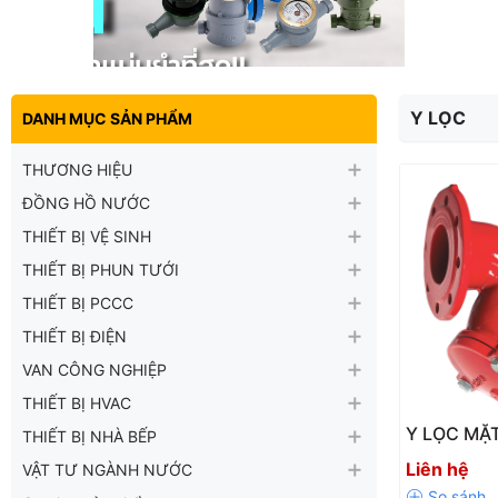
Y LỌC
DANH MỤC SẢN PHẨM
THƯƠNG HIỆU
ĐỒNG HỒ NƯỚC
THIẾT BỊ VỆ SINH
THIẾT BỊ PHUN TƯỚI
THIẾT BỊ PCCC
THIẾT BỊ ĐIỆN
VAN CÔNG NGHIỆP
THIẾT BỊ HVAC
Y LỌC MẶT
THIẾT BỊ NHÀ BẾP
YSTX – GI
Liên hệ
VẬT TƯ NGÀNH NƯỚC
HỆ THỐN