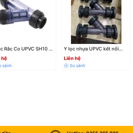
ọc Rắc Co UPVC SH10 –
Y lọc nhựa UPVC kết nối
 Cặn Hiệu Quả, Dễ Tháo
mặt bích DN15–DN100 – Lọc
 hệ
Liên hệ
cặn hiệu quả