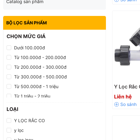
Catalog sản phẩm
HIỆU QUẢ
BỘ LỌC SẢN PHẨM
CHỌN MỨC GIÁ
Dưới 100.000đ
Từ 100.000đ - 200.000đ
Từ 200.000đ - 300.000đ
Từ 300.000đ - 500.000đ
Y Lọc Rắc
Từ 500.000đ - 1 triệu
SH10-V Ch
Từ 1 triệu - 2 triệu
Liên hệ
Hóa Chất 
Từ 2 triệu - 5 triệu
LOẠI
Từ 5 triệu - 10 triệu
Y LỌC RẮC CO
Trên 10 triệu
y lọc
y lọc inox