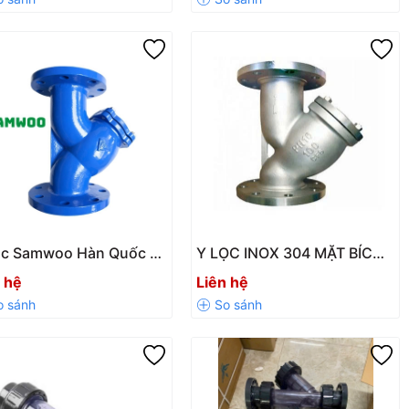
Quả
ọc Samwoo Hàn Quốc –
Y LỌC INOX 304 MẶT BÍCH
Sạch Tạp Chất, Bảo Vệ
PN16
 hệ
Liên hệ
Thống Hiệu Quả