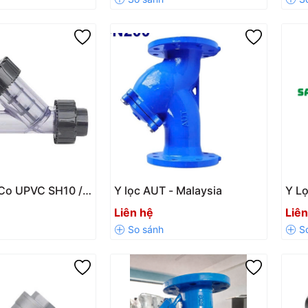
 Co UPVC SH10 /
Y lọc AUT - Malaysia
Y L
ính Hãng, Chịu
Lọc 
Liên hệ
Liên
Tốt
Hệ 