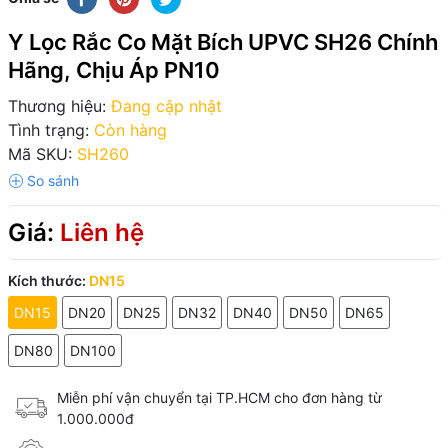
Y Lọc Rắc Co Mặt Bích UPVC SH26 Chính
Hãng, Chịu Áp PN10
Thương hiệu:
Đang cập nhật
Tình trạng:
Còn hàng
Mã SKU:
SH260
Giá:
Liên hệ
Kích thước:
DN15
DN15
DN20
DN25
DN32
DN40
DN50
DN65
DN80
DN100
Miễn phí vận chuyển tại TP.HCM cho đơn hàng từ
1.000.000đ