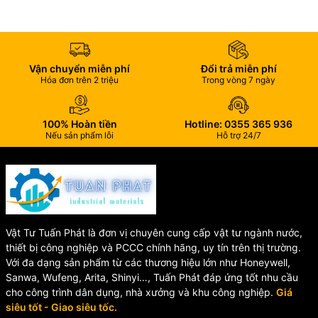
Nhà máy thực phẩm và thủy sản
Vận chuyển miễn phí
Đổi trả miễn phí
Hóa đơn trên 2 triệu
Trong vòng 7 ngày
100% Hoàn tiền
Hotline: 0355 365 936
Nếu sản phẩm lỗi
Hỗ trợ 24/7
Vật Tư Tuấn Phát là đơn vị chuyên cung cấp vật tư ngành nước,
thiết bị công nghiệp và PCCC chính hãng, uy tín trên thị trường.
Với đa dạng sản phẩm từ các thương hiệu lớn như Honeywell,
Sanwa, Wufeng, Arita, Shinyi…, Tuấn Phát đáp ứng tốt nhu cầu
cho công trình dân dụng, nhà xưởng và khu công nghiệp.
Giá
siêu tốt - Giao siêu tốc.