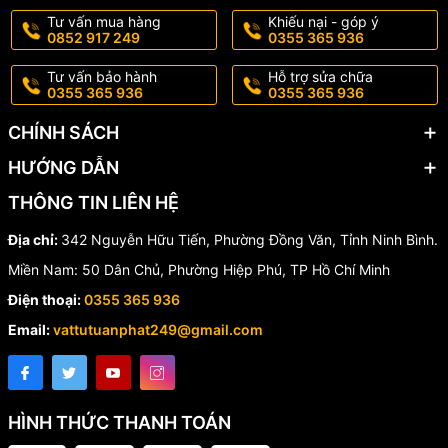
Tư vấn mua hàng
Khiếu nại - góp ý
0852 917 249
0355 365 936
Tư vấn bảo hành
Hỗ trợ sửa chữa
0355 365 936
0355 365 936
CHÍNH SÁCH
HƯỚNG DẪN
THÔNG TIN LIÊN HỆ
Địa chỉ:
342 Nguyễn Hữu Tiến, Phường Đồng Văn, Tỉnh Ninh Bình.
Miền Nam: 50 Dân Chủ, Phường Hiệp Phú, TP Hồ Chí Minh
Điện thoại:
0355 365 936
Email:
vattutuanphat249@gmail.com
HÌNH THỨC THANH TOÁN