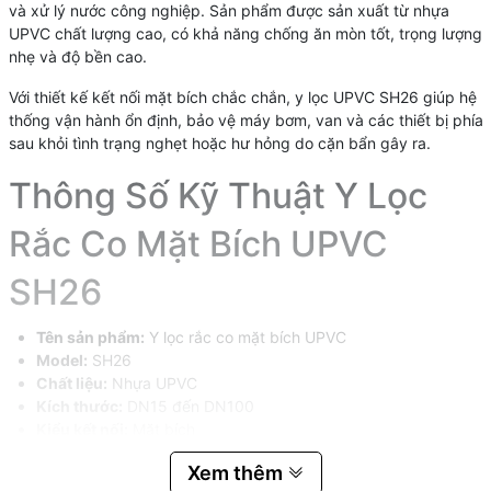
và xử lý nước công nghiệp. Sản phẩm được sản xuất từ nhựa
UPVC chất lượng cao, có khả năng chống ăn mòn tốt, trọng lượng
nhẹ và độ bền cao.
Với thiết kế kết nối mặt bích chắc chắn, y lọc UPVC SH26 giúp hệ
thống vận hành ổn định, bảo vệ máy bơm, van và các thiết bị phía
sau khỏi tình trạng nghẹt hoặc hư hỏng do cặn bẩn gây ra.
Thông Số Kỹ Thuật Y Lọc
Rắc Co Mặt Bích UPVC
SH26
Tên sản phẩm:
Y lọc rắc co mặt bích UPVC
Model:
SH26
Chất liệu:
Nhựa UPVC
Kích thước:
DN15 đến DN100
Kiểu kết nối:
Mặt bích
Gioăng:
EPDM / VITTON
Xem thêm
Nhiệt độ làm việc:
0 – 45 độ C