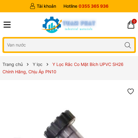
Tài khoản
Hotline
0355 365 936
0
Trang chủ
Y lọc
Y Lọc Rắc Co Mặt Bích UPVC SH26
Chính Hãng, Chịu Áp PN10