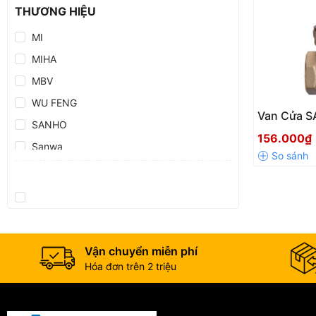
THƯƠNG HIỆU
MI
MIHA
MBV
WU FENG
Van Cửa S
SANHO
Bền Bỉ, Kín
156.000₫
Chuẩn Áp 
Sanwa
Vận chuyển miễn phí
Hóa đơn trên 2 triệu