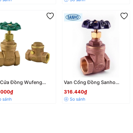
 Cửa Đồng Wufeng
Van Cổng Đồng Sanho
4 – Giải Pháp Bền Bỉ
107CD – Chính Hãng Đài
.000₫
316.440₫
 Hệ Thống Đường Ống
Loan | Chịu Áp Lực Tốt, Độ
c và Hơi Nóng
Bền Cao