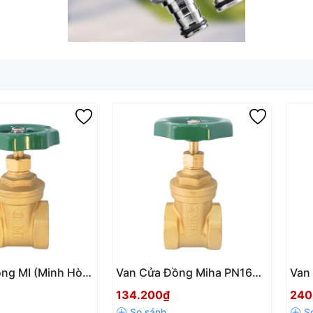
ồng MI (Minh Hòa)
Van Cửa Đồng Miha PN16
Van 
100
nối ren DN15-DN100
Chốn
134.200₫
240
Giá 