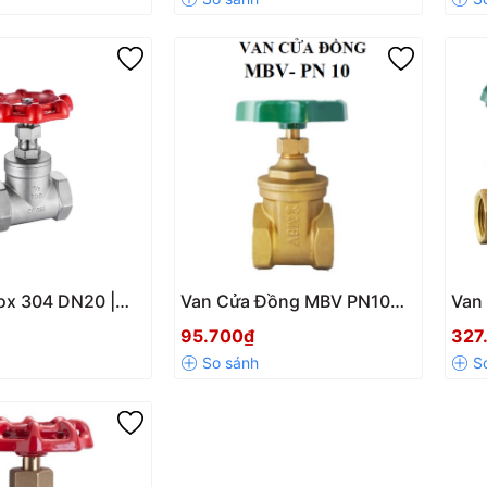
ox 304 DN20 |
Van Cửa Đồng MBV PN10
Van
òn – Bền bỉ –
DN15-100
WF32
95.700₫
327
Cho
Nướ