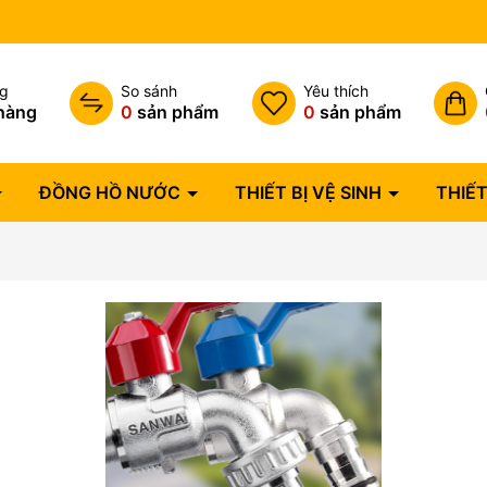
Bảo hành lỗi 1 đổi 1 trong 07 
ng
So sánh
Yêu thích
hàng
0
sản phẩm
0
sản phẩm
ĐỒNG HỒ NƯỚC
THIẾT BỊ VỆ SINH
THIẾT