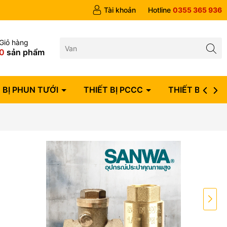
ngày
Tài khoản
Hotline
0355 365 936
Giỏ hàng
0
sản phẩm
 BỊ PHUN TƯỚI
THIẾT BỊ PCCC
THIẾT BỊ ĐIỆN