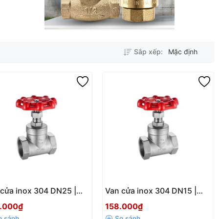
Sắp xếp:
Mặc định
cửa inox 304 DN25 |
Van cửa inox 304 DN15 |
g ăn mòn – Bền bỉ –
Chống ăn mòn – Bền bỉ –
.000₫
158.000₫
tốt
Giá tốt