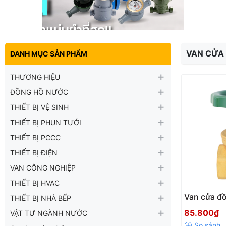
VAN CỬA
DANH MỤC SẢN PHẨM
THƯƠNG HIỆU
ĐỒNG HỒ NƯỚC
THIẾT BỊ VỆ SINH
THIẾT BỊ PHUN TƯỚI
THIẾT BỊ PCCC
THIẾT BỊ ĐIỆN
VAN CÔNG NGHIỆP
THIẾT BỊ HVAC
Van cửa đ
THIẾT BỊ NHÀ BẾP
DN15- DN
85.800₫
VẬT TƯ NGÀNH NƯỚC