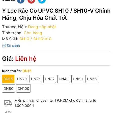
Y Lọc Rắc Co UPVC SH10 / SH10-V Chính
Hãng, Chịu Hóa Chất Tốt
Thương hiệu:
Đang cập nhật
Tình trạng:
Còn hàng
Mã SKU:
SH10 / SH10-V-0
Giá:
Liên hệ
Kích thước:
DN15
DN15
DN20
DN25
DN32
DN40
DN50
DN65
DN80
DN100
Miễn phí vận chuyển tại TP.HCM cho đơn hàng từ
1.000.000đ