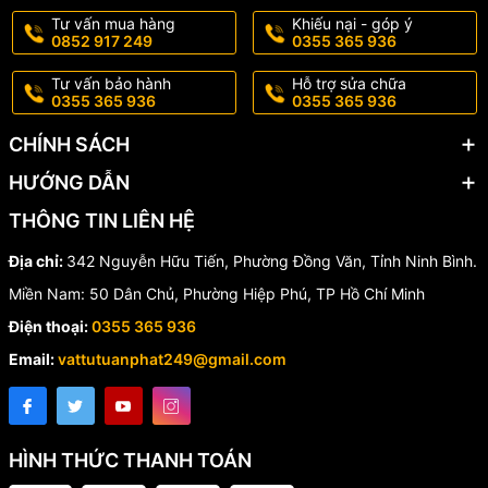
Tư vấn mua hàng
Khiếu nại - góp ý
0852 917 249
0355 365 936
Tư vấn bảo hành
Hỗ trợ sửa chữa
0355 365 936
0355 365 936
CHÍNH SÁCH
HƯỚNG DẪN
THÔNG TIN LIÊN HỆ
Địa chỉ:
342 Nguyễn Hữu Tiến, Phường Đồng Văn, Tỉnh Ninh Bình.
Miền Nam: 50 Dân Chủ, Phường Hiệp Phú, TP Hồ Chí Minh
Điện thoại:
0355 365 936
Email:
vattutuanphat249@gmail.com
HÌNH THỨC THANH TOÁN