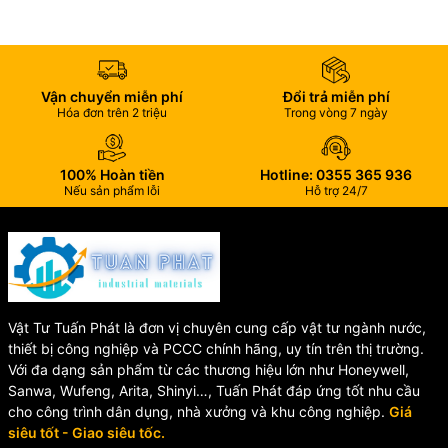
Y lọc rắc co UPVC SH10 / SH10-V được sử dụng rộng rãi trong:
Hệ thống xử lý nước sạch, nước thải
Hệ thống dẫn hóa chất
Vận chuyển miễn phí
Đổi trả miễn phí
Nhà máy sản xuất công nghiệp
Hóa đơn trên 2 triệu
Trong vòng 7 ngày
Hệ thống hồ bơi, nuôi trồng thủy sản
Hệ thống tưới tiêu và cấp nước dân dụng
100% Hoàn tiền
Hotline: 0355 365 936
Nếu sản phẩm lỗi
Hỗ trợ 24/7
Vật Tư Tuấn Phát là đơn vị chuyên cung cấp vật tư ngành nước,
thiết bị công nghiệp và PCCC chính hãng, uy tín trên thị trường.
Với đa dạng sản phẩm từ các thương hiệu lớn như Honeywell,
Sanwa, Wufeng, Arita, Shinyi…, Tuấn Phát đáp ứng tốt nhu cầu
cho công trình dân dụng, nhà xưởng và khu công nghiệp.
Giá
siêu tốt - Giao siêu tốc.