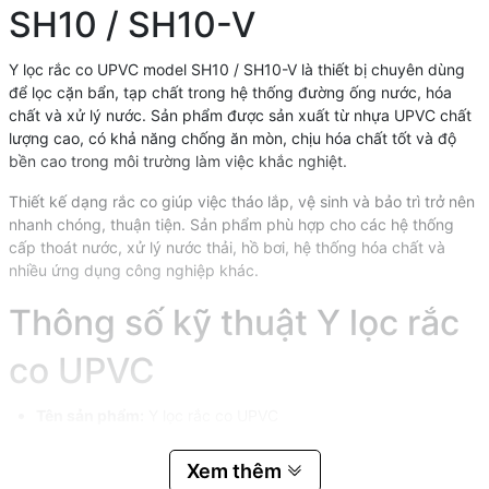
SH10 / SH10-V
Y lọc rắc co UPVC model SH10 / SH10-V là thiết bị chuyên dùng
để lọc cặn bẩn, tạp chất trong hệ thống đường ống nước, hóa
chất và xử lý nước. Sản phẩm được sản xuất từ nhựa UPVC chất
lượng cao, có khả năng chống ăn mòn, chịu hóa chất tốt và độ
bền cao trong môi trường làm việc khắc nghiệt.
Thiết kế dạng rắc co giúp việc tháo lắp, vệ sinh và bảo trì trở nên
nhanh chóng, thuận tiện. Sản phẩm phù hợp cho các hệ thống
cấp thoát nước, xử lý nước thải, hồ bơi, hệ thống hóa chất và
nhiều ứng dụng công nghiệp khác.
Thông số kỹ thuật Y lọc rắc
co UPVC
Tên sản phẩm:
Y lọc rắc co UPVC
Model:
SH10 / SH10-V
Kích thước:
DN15 đến DN100
Xem thêm
Kiểu kết nối:
Dán keo / Nối ren