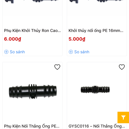
Phụ Kiện Khởi Thủy Ron Cao
Khởi thủy nối ống PE 16mm
Su Ra Ống PE 20mm GYOP-
có roon cao su – Kín nước,
6.000₫
5.000₫
0120R
bền bỉ cho hệ thống tưới
GYOP-011615R
Phụ Kiện Nối Thẳng Ống PE
GYSC0116 – Nối Thẳng Ống