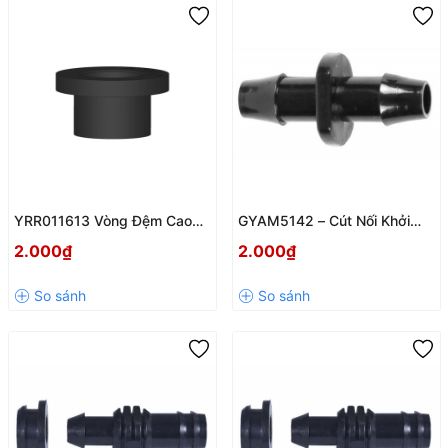
YRR011613 Vòng Đệm Cao
GYAM5142 – Cút Nối Khởi
Su Mềm Khởi Thủy Chữ T
Thủy 2 Đầu Khấc 5mm Chính
2.000₫
2.000₫
16x13mm
Hãng, Bền Bỉ