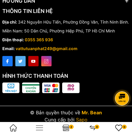
HƯỚNG DẪN
THÔNG TIN LIÊN HỆ
Địa chỉ:
342 Nguyễn Hữu Tiến, Phường Đồng Văn, Tỉnh Ninh Bình.
Miền Nam: 50 Dân Chủ, Phường Hiệp Phú, TP Hồ Chí Minh
Điện thoại:
0355 365 936
Email:
vattutuanphat249@gmail.com
HÌNH THỨC THANH TOÁN
© Bản quyền thuộc về
Mr. Bean
Cung cấp bởi
Sapo
2
0
0