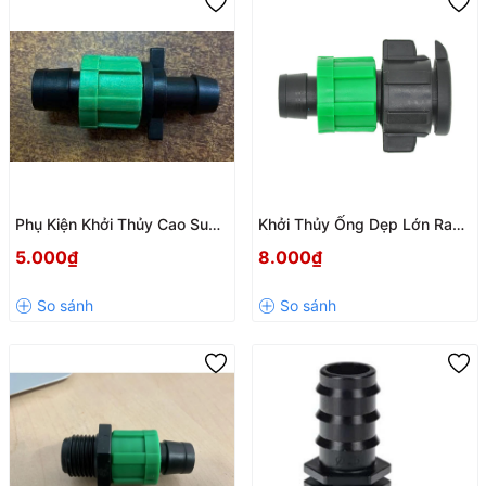
Phụ Kiện Khởi Thủy Cao Su
Khởi Thủy Ống Dẹp Lớn Ra
Ra Ống Dẹp 17mm
Ống Dẹp Nhỏ 17mm
5.000₫
8.000₫
GYTO011715R
GYCT0117 – Kết Nối Nhanh,
Kín Nước