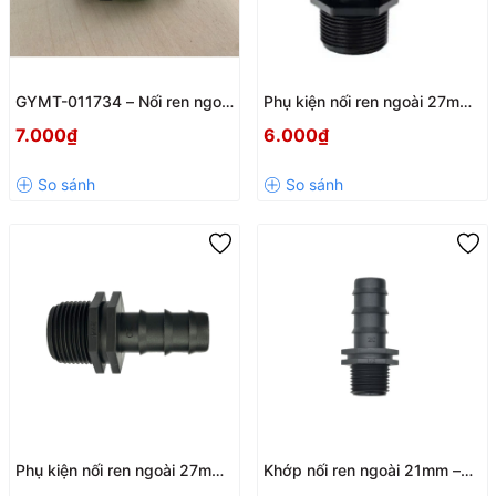
GYMT-011734 – Nối ren ngoài
Phụ kiện nối ren ngoài 27mm
21mm ra ống dẹp 17mm bền
– Kết nối ống PE 25mm bền
7.000₫
6.000₫
chắc, kín nước
chắc, kín nước GYMC-
012534
Phụ kiện nối ren ngoài 27mm
Khớp nối ren ngoài 21mm –
ra ống PE 20mm GYMC-
Nối ống PE 20mm