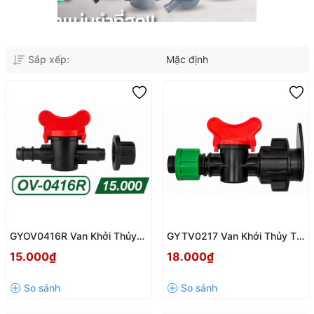
Sắp xếp:
Mặc định
GYOV0416R Van Khởi Thủy
GYTV0217 Van Khởi Thủy Từ
Cục Cao Su Nối Ống PE
Ống Trục Chính Ra Ống Dẹp
15.000₫
18.000₫
16mm 🌱💧
Nhỏ 17mm Chính Hãng