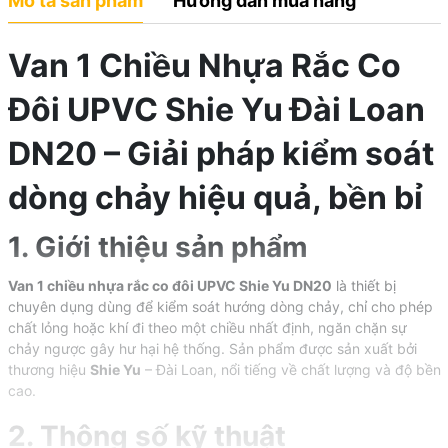
Mô tả sản phẩm
Hướng dẫn mua hàng
Van 1 Chiều Nhựa Rắc Co
Đôi UPVC Shie Yu Đài Loan
DN20 – Giải pháp kiểm soát
dòng chảy hiệu quả, bền bỉ
1. Giới thiệu sản phẩm
Van 1 chiều nhựa rắc co đôi UPVC Shie Yu DN20
là thiết bị
chuyên dụng dùng để kiểm soát hướng dòng chảy, chỉ cho phép
chất lỏng hoặc khí đi theo một chiều nhất định, ngăn chặn sự
chảy ngược gây hư hại hệ thống. Sản phẩm được sản xuất bởi
thương hiệu
Shie Yu
– Đài Loan, nổi tiếng về chất lượng và độ bền
cao.
2. Thông số kỹ thuật