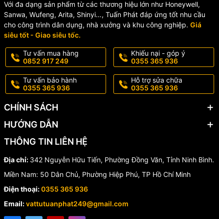
Chi phí đầu tư và bảo trì thấp
, dễ dàng tháo lắp khi cần vệ
Với đa dạng sản phẩm từ các thương hiệu lớn như Honeywell,
sinh hoặc thay thế
Sanwa, Wufeng, Arita, Shinyi…, Tuấn Phát đáp ứng tốt nhu cầu
cho công trình dân dụng, nhà xưởng và khu công nghiệp.
Giá
Chịu nhiệt tốt
đối với nhiều điều kiện làm việc khác nhau
siêu tốt - Giao siêu tốc.
Thiết kế nhỏ gọn
, dễ dàng lắp đặt trong mọi không gian hệ
Tư vấn mua hàng
Khiếu nại - góp ý
thống đường ống
0852 917 249
0355 365 936
5. Vì sao nên chọn Van một
Tư vấn bảo hành
Hỗ trợ sửa chữa
0355 365 936
0355 365 936
chiều nhựa Shie Yu?
CHÍNH SÁCH
Thương hiệu uy tín Đài Loan
, chất lượng kiểm định nghiêm
HƯỚNG DẪN
ngặt
THÔNG TIN LIÊN HỆ
Đa dạng kích thước và chuẩn kết nối
, linh hoạt trong thiết kế
hệ thống
Địa chỉ:
342 Nguyễn Hữu Tiến, Phường Đồng Văn, Tỉnh Ninh Bình.
Miền Nam: 50 Dân Chủ, Phường Hiệp Phú, TP Hồ Chí Minh
Hiệu quả cao trong bảo vệ hệ thống đường ống
khỏi sự cố
chảy ngược, rò rỉ
Điện thoại:
0355 365 936
Email:
vattutuanphat249@gmail.com
Giá thành cạnh tranh
, phù hợp với mọi quy mô công trình từ
dân dụng đến công nghiệp