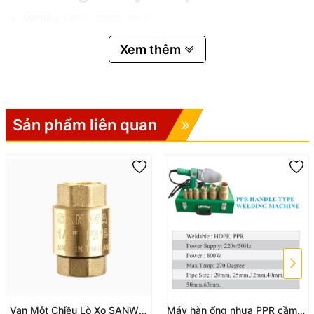
Vật liệu:
UPVC, CPVC, PP-H
Kích thước:
DN15 (Tương đương 1/2") – Có các size từ 1/2"
Xem thêm
đến 4"
Kiểu kết nối:
Socket / Nối ren (Threaded)
Tiêu chuẩn:
ANSI, DIN, JIS, CNS
Sản phẩm liên quan
Áp suất làm việc:
Tối đa 150 PSI
Nhiệt độ hoạt động:
UPVC: 0 – 45°C
CPVC & PP-H: 0 – 95°C
Màu sắc:
UPVC: Xám đen
CPVC: Xám nhạt / Vàng
Van Một Chiều Lò Xo SANWA
Máy hàn ống nhựa PPR cầm