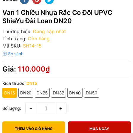
Van 1 Chiều Nhựa Rắc Co Đôi UPVC
ShieYu Đài Loan DN20
Thương hiệu:
Đang cập nhật
Tình trạng:
Còn hàng
Mã SKU:
SH14-15
Giá:
110.000₫
Kích thước:
DN15
DN15
DN20
DN25
DN32
DN40
DN50
−
+
Số lượng:
THÊM VÀO GIỎ HÀNG
MUA NGAY