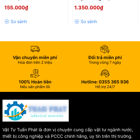
PP-H: Vàng nhạt
SCV20 Chính Hãng Thái Lan
tay 800W – Hàn nhanh, mối
155.000₫
1.350.000₫
hàn chắc, bền bỉ
3. Ứng dụng thực tế
Van được ứng dụng rộng rãi trong các hệ thống:
Dẫn nước sinh hoạt và công nghiệp
Hệ thống hồ bơi, spa, bể chứa nước
Vận chuyển miễn phí
Đổi trả miễn phí
Hóa đơn trên 2 triệu
Trong vòng 7 ngày
Hệ thống năng lượng mặt trời
Ngành thủy lợi, thủy canh, thủy sản
100% Hoàn tiền
Hotline: 0355 365 936
Các hệ thống bơm và bình chứa trong nhà máy
Nếu sản phẩm lỗi
Hỗ trợ 24/7
4. Ưu điểm nổi bật
Khả năng chống ăn mòn hóa chất tuyệt vời
– phù hợp với
môi trường axit, kiềm nhẹ
Vật Tư Tuấn Phát là đơn vị chuyên cung cấp vật tư ngành nước,
Bề mặt trong nhẵn, giúp dòng chảy ổn định
thiết bị công nghiệp và PCCC chính hãng, uy tín trên thị trường.