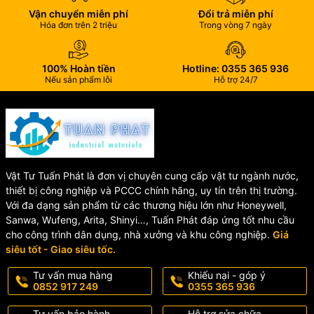
Vận chuyển miễn phí
Đổi trả miễn phí
Hóa đơn trên 2 triệu
Trong vòng 7 ngày
100% Hoàn tiền
Hotline: 0355 365 936
Nếu sản phẩm lỗi
Hỗ trợ 24/7
Vật Tư Tuấn Phát là đơn vị chuyên cung cấp vật tư ngành nước,
thiết bị công nghiệp và PCCC chính hãng, uy tín trên thị trường.
Với đa dạng sản phẩm từ các thương hiệu lớn như Honeywell,
Sanwa, Wufeng, Arita, Shinyi…, Tuấn Phát đáp ứng tốt nhu cầu
cho công trình dân dụng, nhà xưởng và khu công nghiệp.
Giá
siêu tốt - Giao siêu tốc.
Tư vấn mua hàng
Khiếu nại - góp ý
0852 917 249
0355 365 936
Tư vấn bảo hành
Hỗ trợ sửa chữa