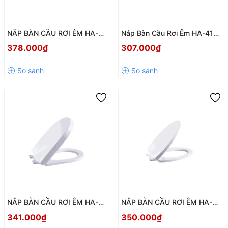
NẮP BÀN CẦU RƠI ÊM HA-42
Nắp Bàn Cầu Rơi Êm HA-41
– NHỰA PP CAO CẤP, CHỤP
Chính Hãng Hùng Anh – Nhựa
378.000₫
307.000₫
INOX BỀN BỈ, ĐÓNG MỞ ÊM
PP Cao Cấp, Bản Lề Inox Bền
ÁI
Bỉ
NẮP BÀN CẦU RƠI ÊM HA-33
NẮP BÀN CẦU RƠI ÊM HA-27
– NHỰA PP CAO CẤP, PHỤ
– PHỤ KIỆN INOX BỀN BỈ,
341.000₫
350.000₫
KIỆN INOX BỀN BỈ
ĐÓNG ÊM KHÔNG GÂY