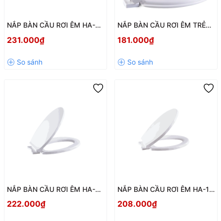
NẮP BÀN CẦU RƠI ÊM HA-07
NẮP BÀN CẦU RƠI ÊM TRẺ
CHÍNH HÃNG HÙNG ANH –
EM HA-25 – AN TOÀN, TIỆN
231.000₫
181.000₫
BỀN ĐẸP, ĐÓNG ÊM, DỄ VỆ
LỢI CHO BÉ YÊU
SINH
NẮP BÀN CẦU RƠI ÊM HA-29
NẮP BÀN CẦU RƠI ÊM HA-11
– NHỰA PP CAO CẤP, BỀN BỈ,
CHÍNH HÃNG HÙNG ANH –
222.000₫
208.000₫
ĐÓNG ÊM CHỐNG ỒN
BỀN ĐẸP, ĐÓNG MỞ NHẸ
NHÀNG