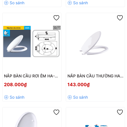
NẮP BÀN CẦU RƠI ÊM HA-05
NẮP BÀN CẦU THƯỜNG HA-
HÙNG ANH – ĐÓNG ÊM,
03T – NHỰA PP CAO CẤP,
208.000₫
143.000₫
KHÁNG KHUẨN, DỄ DÀNG
BỀN ĐẸP, DỄ LẮP ĐẶT
LẮP ĐẶT