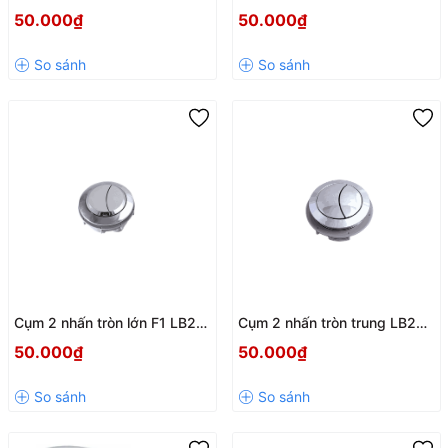
LB27 – Nút Nhấn Xả Bồn Cầu
Hùng Anh
50.000₫
50.000₫
2 Chế Độ Tiết Kiệm Nước
Hiệu Quả
Cụm 2 nhấn tròn lớn F1 LB24
Cụm 2 nhấn tròn trung LB20
Hùng Anh
Hùng Anh
50.000₫
50.000₫