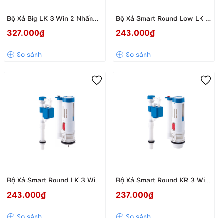
Bộ Xả Big LK 3 Win 2 Nhấn
Bộ Xả Smart Round Low LK 3
VS2308 – Lực Xả Mạnh, Cấp
Win 2 Nhấn VS2208 – Phụ
327.000₫
243.000₫
Nước Nhanh, Hoạt Động Êm
Kiện Xả Bồn Cầu Liền Khối
Ái
Cao Cấp, Tiết Kiệm Nước
Bộ Xả Smart Round LK 3 Win
Bộ Xả Smart Round KR 3 Win
2 Nhấn VS1808 – Giải Pháp
2 Nhấn VS1708 – Bộ Xả Két
243.000₫
237.000₫
Xả Nước Êm Ái, Tiết Kiệm Cho
Rời Cao Cấp, Tiết Kiệm Nước
Bồn Cầu Liền Khối
Hiệu Quả