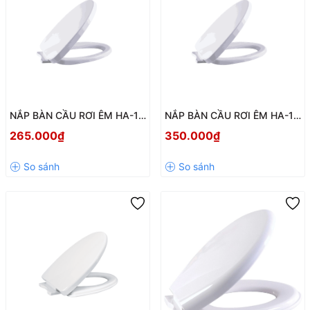
NẮP BÀN CẦU RƠI ÊM HA-17
NẮP BÀN CẦU RƠI ÊM HA-10
CHÍNH HÃNG HÙNG ANH –
– BỀN ĐẸP, ĐÓNG ÊM, DỄ
265.000₫
350.000₫
BỀN ĐẸP, ĐÓNG ÊM, DỄ VỆ
DÀNG VỆ SINH
SINH