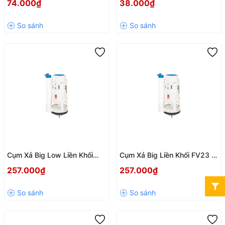
74.000₫
38.000₫
Lắp Đặt, Xả Mạnh Hiệu Quả
Cầu Một Cấp Bền Bỉ, Dễ Thay
Thế
Cụm Xả Big Low Liền Khối
Cụm Xả Big Liền Khối FV23 –
FV26 – Xả Siêu Mạnh 4,3
Xả Siêu Mạnh 4,3 Lít/Giây
257.000₫
257.000₫
Lít/Giây, Tiết Kiệm Nước Hiệu
Cho Bàn Cầu Liền Khối
Quả