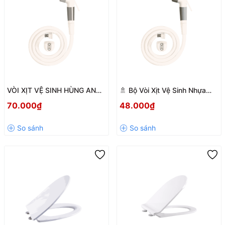
VÒI XỊT VỆ SINH HÙNG ANH
🚿 Bộ Vòi Xịt Vệ Sinh Nhựa
BS02 – NHỰA ABS CAO CẤP,
BS01 Hùng Anh – Bền Bỉ, Tiện
70.000₫
48.000₫
XOAY 360°, BỀN BỈ 200.000
Lợi, Giá Tốt
LẦN SỬ DỤNG