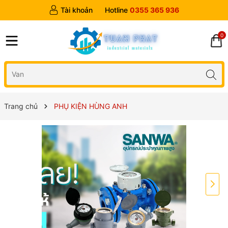
Tài khoản
Hotline
0355 365 936
0
Trang chủ
PHỤ KIỆN HÙNG ANH