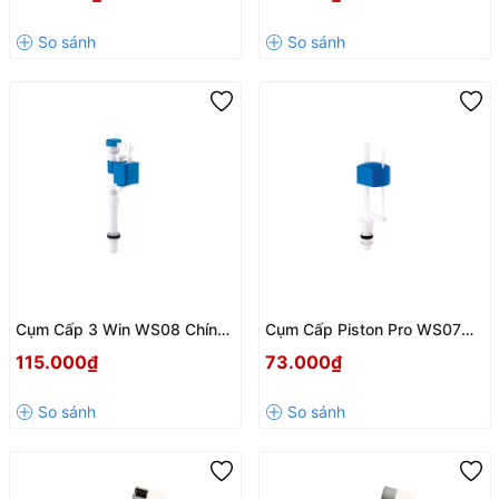
KIỆM NƯỚC, BỀN BỈ VƯỢT
Kiệm, Phù Hợp Mọi Két Nước
TRỘI
Rời
Cụm Cấp 3 Win WS08 Chính
Cụm Cấp Piston Pro WS07
Hãng CHA - Hùng Anh | Cấp
Hùng Anh – Giải Pháp Cấp
115.000₫
73.000₫
Nước Nhanh, Bền Bỉ, Chịu Áp
Nước Hiệu Quả Cho Két Nước
Lực Cao
Bồn Cầu