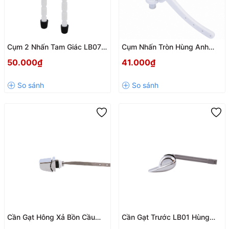
Cụm 2 Nhấn Tam Giác LB07 –
Cụm Nhấn Tròn Hùng Anh
Phụ Kiện Xả Bồn Cầu 2 Chế
LB05 – Nút Nhấn Xả Bồn Cầu
50.000₫
41.000₫
Độ Tiện Lợi, Bền Bỉ
Bền Đẹp, Dễ Lắp Đặt
Cần Gạt Hông Xả Bồn Cầu
Cần Gạt Trước LB01 Hùng
LB04 Hùng Anh – Bền Bỉ, Dễ
Anh – Phụ Kiện Bộ Xả Bồn