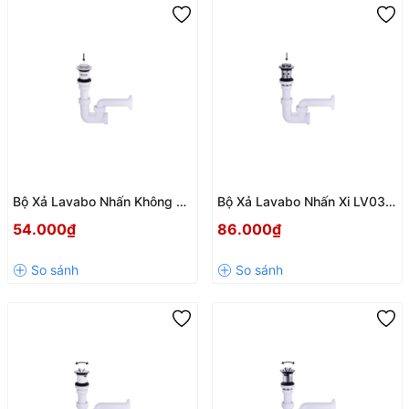
Bộ Xả Lavabo Nhấn Không Xi
Bộ Xả Lavabo Nhấn Xi LV03
LV04 – Phụ Kiện Thoát Nước
Mạ Crom Cao Cấp – Bền Đẹp,
54.000₫
86.000₫
Lavabo Tiện Lợi, Bền Bỉ
Thoát Nước Nhanh Cho Chậu
Rửa Mặt