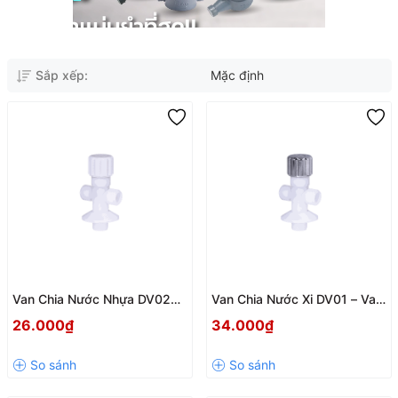
Sắp xếp:
Mặc định
Van Chia Nước Nhựa DV02
Van Chia Nước Xi DV01 – Van
Hùng Anh – Van Chữ T Phi 21
Khóa Chữ T Chia Nước Tiện
26.000₫
34.000₫
Chia 2 Đường Nước Tiện Lợi
Lợi Cho Bồn Cầu Và Vòi Xịt