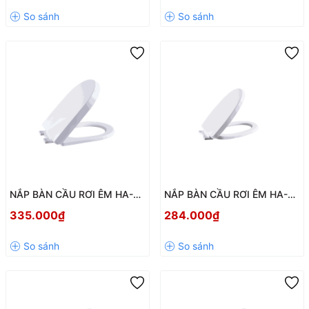
TIẾNG ỒN
NẮP BÀN CẦU RƠI ÊM HA-23
NẮP BÀN CẦU RƠI ÊM HA-21
– NHỰA PP CAO CẤP, PHỤ
– NHỰA PP CAO CẤP, ĐÓNG
335.000₫
284.000₫
KIỆN INOX BỀN BỈ, ĐÓNG ÊM
MỞ NHẸ NHÀNG, BỀN BỈ
KHÔNG GÂY TIẾNG ỒN
100.000 LẦN