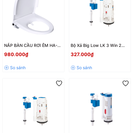
NẮP BÀN CẦU RƠI ÊM HA-45
Bộ Xả Big Low LK 3 Win 2
– RỬA CƠ THÔNG MINH,
Nhấn VS2608 – Xả Mạnh,
980.000₫
327.000₫
KHÔNG DÙNG ĐIỆN
Cấp Nhanh, Hoạt Động Bền Bỉ