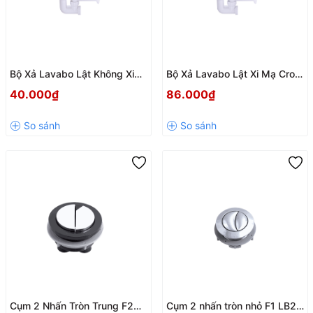
Bộ Xả Lavabo Lật Không Xi
Bộ Xả Lavabo Lật Xi Mạ Crom
LV02 – Phụ Kiện Thoát Nước
LV01 – Thoát Nước Nhanh,
40.000₫
86.000₫
Lavabo Linh Hoạt, Bền Bỉ
Chống Rò Rỉ, Dễ Lắp Đặt
Cụm 2 Nhấn Tròn Trung F2
Cụm 2 nhấn tròn nhỏ F1 LB25