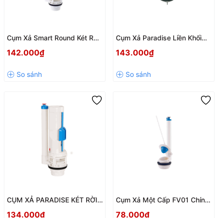
Cụm Xả Smart Round Két Rời
Cụm Xả Paradise Liền Khối
FV17 – Xả Mạnh, Tiết Kiệm
FV05 – Xả Mạnh, Tiết Kiệm
142.000₫
143.000₫
Nước, Độ Bền Cao
Nước, Độ Bền Cao
CỤM XẢ PARADISE KÉT RỜI
Cụm Xả Một Cấp FV01 Chính
FV04 – XẢ 2 CHẾ ĐỘ TIẾT
Hãng Hùng Anh – Bền Bỉ, Tiết
134.000₫
78.000₫