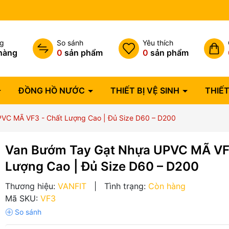
Bảo hành lỗi 1 đổi 1 trong 07 
ng
So sánh
Yêu thích
hàng
0
sản phẩm
0
sản phẩm
ĐỒNG HỒ NƯỚC
THIẾT BỊ VỆ SINH
THIẾT
VC MÃ VF3 - Chất Lượng Cao | Đủ Size D60 – D200
Van Bướm Tay Gạt Nhựa UPVC MÃ VF
Lượng Cao | Đủ Size D60 – D200
Thương hiệu:
VANFIT
|
Tình trạng:
Còn hàng
Mã SKU:
VF3