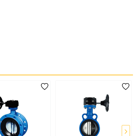
ếp những tác động của các dòng lưu chất
 van.
n hoặc cho dòng lưu chất qua
ng môi trong hệ thống đường ống
ốt
ế hoạt động của Van bướm tương tự như
Van Bi
, Van Cổng . Nhưng
ng lượng nhẹ hơn nên ít cần hỗ trợ hơn