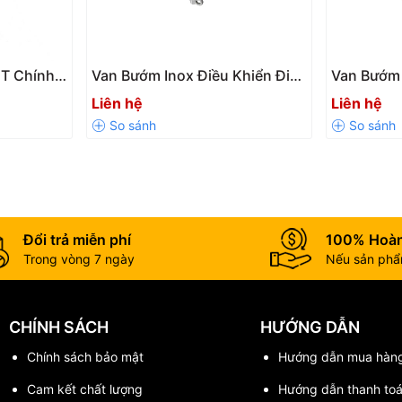
n mòn như: axit – bazo – muối, sử dụng trong các nhà máy và xí ng
rộng rãi van trong hệ thống sản xuất dược phẩm và thực phẩm.
UT Chính
Van Bướm Inox Điều Khiển Điện
Van Bướm 
, hệ thống tưới tiêu, khu công nghiệp khác nhau.
N16, Giá
| DN25 – DN300 | Đóng Mở Tự
PN16 YDK 
Liên hệ
Liên hệ
Động Chính Xác
DN350
Đổi trả miễn phí
100% Hoàn
Trong vòng 7 ngày
Nếu sản phẩm
CHÍNH SÁCH
HƯỚNG DẪN
Chính sách bảo mật
Hướng dẫn mua hàn
Cam kết chất lượng
Hướng dẫn thanh to