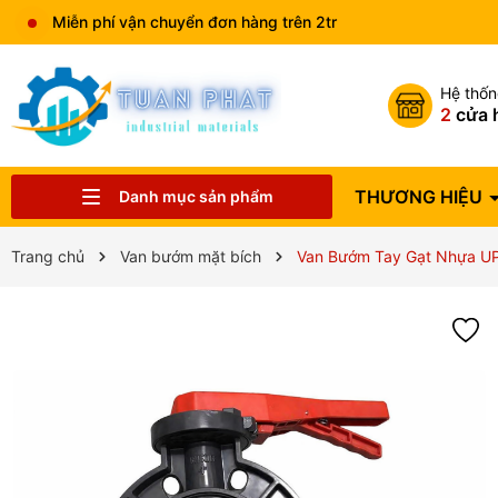
Miễn phí vận chuyển đơn hàng trên 2tr
Hệ thố
2
cửa 
THƯƠNG HIỆU
Danh mục sản phẩm
Catalog sản phẩm
VẬT TƯ NGÀNH NƯỚC
THIẾT BỊ NHÀ BẾP
THIẾT BỊ HVAC
VAN CÔNG NGHIỆP
THIẾT BỊ ĐIỆN
THIẾT BỊ PCCC
THIẾT BỊ PHUN TƯỚI
THIẾT BỊ VỆ SINH
ĐỒNG HỒ NƯỚC
THƯƠNG HIỆU
Trang chủ
Van bướm mặt bích
Van Bướm Tay Gạt Nhựa UP