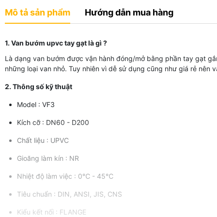
Mô tả sản phẩm
Hướng dẫn mua hàng
1. Van bướm upvc tay gạt là gì ?
Là dạng van bướm được vận hành đóng/mở bằng phần tay gạt gắn t
những loại van nhỏ. Tuy nhiên vì dễ sử dụng cũng như giá rẻ nên
2. Thông số kỹ thuật
Model : VF3
Kích cỡ : DN60 - D200
Chất liệu : UPVC
Gioăng làm kín : NR
Nhiệt độ làm việc : 0℃ - 45℃
Tiêu chuẩn : DIN, ANSI, JIS, CNS
Kiểu kết nối : FLANGE