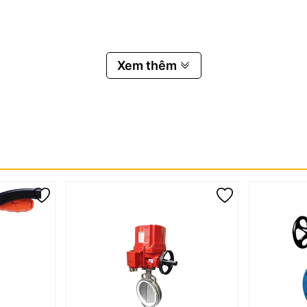
có rãnh hãm để giữ cánh van ở các vị trí đóng mở khác nhau.
Xem thêm
n. Có nhiệm vụ liên kết van trên đường ống là bộ phận chịu trực ti
n đến đầu trên thân van là bộ phận truyền lực từ tay gạt xuống cánh
 là nơi tiếp xúc trực tiếp với chất lỏng là bộ phận quyết định chặ
BR. có nhiệm vụ tạo độ kín, chống rò rỉ nước ra bên ngoài
của đường ống và song song với thân Van . Làm ngưng dòng chảy du
 ống và vuông góc với thân Van. Dòng chảy dung môi được thông su
 có thể được mở từng bước để điều tiết lưu lượng dòng chảy Cơ ch
a chuộng vì chúng có giá thành rẻ hơn các thiết kế van khác, trọ