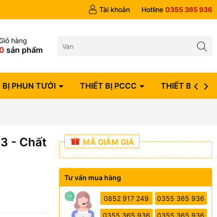
ngày
Tài khoản
Hotline
0355 365 936
Giỏ hàng
0
sản phẩm
 BỊ PHUN TƯỚI
THIẾT BỊ PCCC
THIẾT BỊ ĐIỆN
3 - Chất
MÃ GIẢM GIÁ
Tư vấn mua hàng
0852 917 249
0355 365 936
0355 365 936
0355 365 936