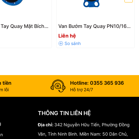
hiệp sản xuất.
Tay Quay Mặt Bích
Van Bướm Tay Quay PN10/16
Hàn Quốc | DN50 –
YDK Hàn Quốc | DN40 –
Liên hệ
DN400, Giá Tốt
 tiền
Hotline: 0355 365 936
 lỗi
Hỗ trợ 24/7
THÔNG TIN LIÊN HỆ
g
Địa chỉ:
342 Nguyễn Hữu Tiến, Phường Đồng
Văn, Tỉnh Ninh Bình. Miền Nam: 50 Dân Chủ,
án