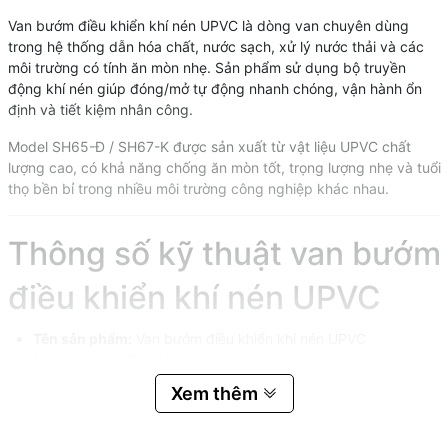
Van bướm điều khiển khí nén UPVC là dòng van chuyên dùng
trong hệ thống dẫn hóa chất, nước sạch, xử lý nước thải và các
môi trường có tính ăn mòn nhẹ. Sản phẩm sử dụng bộ truyền
động khí nén giúp đóng/mở tự động nhanh chóng, vận hành ổn
định và tiết kiệm nhân công.
Model SH65-Đ / SH67-K được sản xuất từ vật liệu UPVC chất
lượng cao, có khả năng chống ăn mòn tốt, trọng lượng nhẹ và tuổi
thọ bền bỉ trong nhiều môi trường công nghiệp khác nhau.
Thông số kỹ thuật van bướm
điều khiển khí nén UPVC
Tên sản phẩm:
Van bướm điều khiển khí nén UPVC
Model:
SH65-Đ / SH67-K
Kích thước:
DN50 đến DN200
Xem thêm
Kiểu kết nối:
Mặt bích
Gioăng làm kín:
EPDM
Kiểu tác động:
Tác động đơn / tác động kép