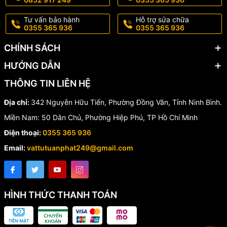
Báo giá ưu đãi nhanh chóng
Hỗ trợ giao hàng toàn quốc
Tư vấn bảo hành
Hỗ trợ sửa chữa
0355 365 936
0355 365 936
CHÍNH SÁCH
HƯỚNG DẪN
THÔNG TIN LIÊN HỆ
Địa chỉ:
342 Nguyễn Hữu Tiến, Phường Đồng Văn, Tỉnh Ninh Bình.
Miền Nam: 50 Dân Chủ, Phường Hiệp Phú, TP Hồ Chí Minh
Điện thoại:
0355 365 936
Email:
vattutuanphat249@gmail.com
HÌNH THỨC THANH TOÁN