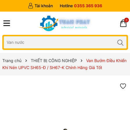
Tài khoản
Hotline
0355 365 936
0
Trang chủ
THIẾT BỊ CÔNG NGHIỆP
Van Bướm Điều Khiển
Khí Nén UPVC SH65-Đ / SH67-K Chính Hãng Giá Tốt