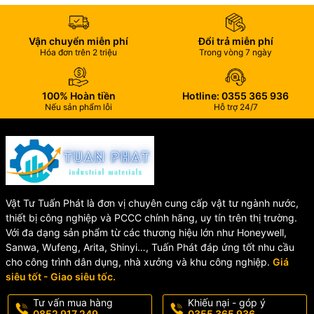
Van bướm UPVC điều khiển khí nén được ứng dụng rộng rãi trong:
Vận chuyển miễn phí
Đổi trả miễn phí
Hệ thống xử lý nước sạch
Hóa đơn trên 2 triệu
Trong vòng 7 ngày
Hệ thống nước thải công nghiệp
Nhà máy hóa chất
Hệ thống cấp thoát nước
100% Hoàn tiền
Hotline: 0355 365 936
Nếu sản phẩm lỗi
Hỗ trợ 24/7
Dây chuyền sản xuất thực phẩm, thủy sản
Hệ thống dẫn dung dịch ăn mòn nhẹ
Báo giá van bướm điều
khiển khí nén UPVC
Vật Tư Tuấn Phát là đơn vị chuyên cung cấp vật tư ngành nước,
thiết bị công nghiệp và PCCC chính hãng, uy tín trên thị trường.
Giá van bướm điều khiển khí nén UPVC SH65-Đ / SH67-K phụ
Với đa dạng sản phẩm từ các thương hiệu lớn như Honeywell,
thuộc vào kích thước DN, kiểu tác động đơn hoặc kép và yêu cầu
Sanwa, Wufeng, Arita, Shinyi…, Tuấn Phát đáp ứng tốt nhu cầu
kỹ thuật thực tế.
cho công trình dân dụng, nhà xưởng và khu công nghiệp.
Giá
siêu tốt - Giao siêu tốc.
Liên hệ ngay để được:
Tư vấn mua hàng
Khiếu nại - góp ý
Tư vấn kỹ thuật phù hợp
0852 917 249
0355 365 936