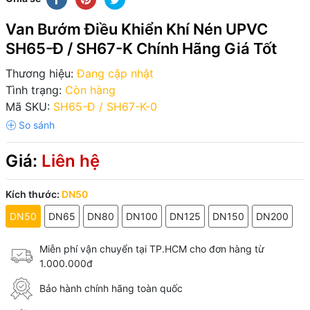
Van Bướm Điều Khiển Khí Nén UPVC
SH65-Đ / SH67-K Chính Hãng Giá Tốt
Thương hiệu:
Đang cập nhật
Tình trạng:
Còn hàng
Mã SKU:
SH65-Đ / SH67-K-0
Giá:
Liên hệ
Kích thước:
DN50
DN50
DN65
DN80
DN100
DN125
DN150
DN200
Miễn phí vận chuyển tại TP.HCM cho đơn hàng từ
1.000.000đ
Bảo hành chính hãng toàn quốc