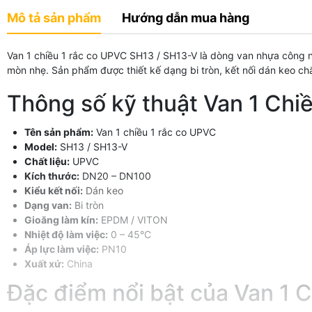
Mô tả sản phẩm
Hướng dẫn mua hàng
Van 1 chiều 1 rắc co UPVC SH13 / SH13-V là dòng van nhựa công 
mòn nhẹ. Sản phẩm được thiết kế dạng bi tròn, kết nối dán keo chắ
Thông số kỹ thuật Van 1 Chi
Tên sản phẩm:
Van 1 chiều 1 rắc co UPVC
Model:
SH13 / SH13-V
Chất liệu:
UPVC
Kích thước:
DN20 – DN100
Kiểu kết nối:
Dán keo
Dạng van:
Bi tròn
Gioăng làm kín:
EPDM / VITON
Nhiệt độ làm việc:
0 – 45°C
Áp lực làm việc:
PN10
Xuất xứ:
China
Đặc điểm nổi bật của Van 1