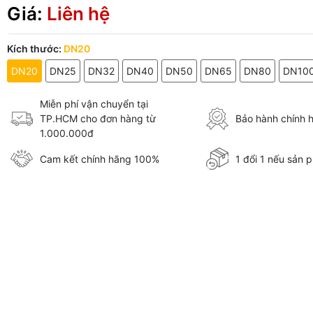
Giá:
Liên hệ
Kích thước:
DN20
DN20
DN25
DN32
DN40
DN50
DN65
DN80
DN10
Miễn phí vận chuyển tại
TP.HCM cho đơn hàng từ
Bảo hành chính 
1.000.000đ
Cam kết chính hãng 100%
1 đổi 1 nếu sản p