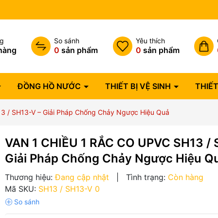
Bảo hành lỗi 1 đổi 1 trong 07 
ng
So sánh
Yêu thích
hàng
0
sản phẩm
0
sản phẩm
ĐỒNG HỒ NƯỚC
THIẾT BỊ VỆ SINH
THIẾT
 / SH13-V – Giải Pháp Chống Chảy Ngược Hiệu Quả
VAN 1 CHIỀU 1 RẮC CO UPVC SH13 / 
Giải Pháp Chống Chảy Ngược Hiệu Q
Thương hiệu:
Đang cập nhật
|
Tình trạng:
Còn hàng
Mã SKU:
SH13 / SH13-V 0