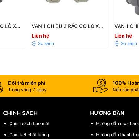
CO LÒ XO
VAN 1 CHIỀU 2 RẮC CO LÒ XO
VAN 1 CH
-DN100
PPH SH31-LX – Chịu Nhiệt Tốt,
UPVC SH14
Liên hệ
Liên hệ
Độ Bền Cao
Chống Ch
Đổi trả miễn phí
100% Hoàn
Trong vòng 7 ngày
Nếu sản phẩm
CHÍNH SÁCH
HƯỚNG DẪN
Chính sách bảo mật
Hướng dẫn mua hàn
Cam kết chất lượng
Hướng dẫn thanh to