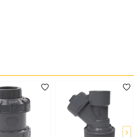
 tiết kiệm không gian lắp đặt, đồng thời tối ưu chi phí bảo trì