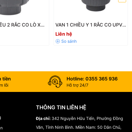
IỀU 2 RẮC CO LÒ XO
VAN 1 CHIỀU Y 1 RẮC CO UPVC
-LX – Độ Bền Cao,
SH41 – VANFIT CHINA
Liên hệ
ảy Ngược Hiệu Quả
 tiền
Hotline: 0355 365 936
 lỗi
Hỗ trợ 24/7
THÔNG TIN LIÊN HỆ
g
Địa chỉ:
342 Nguyễn Hữu Tiến, Phường Đồng
Văn, Tỉnh Ninh Bình. Miền Nam: 50 Dân Chủ,
án