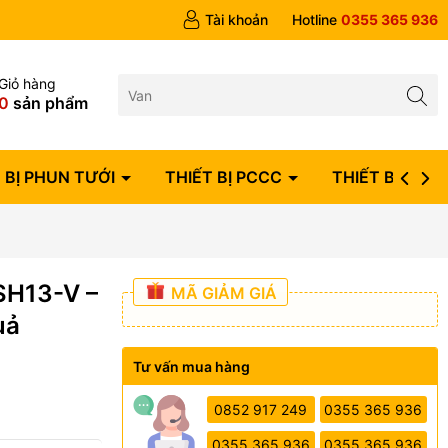
ngày
Tài khoản
Hotline
0355 365 936
Giỏ hàng
0
sản phẩm
 BỊ PHUN TƯỚI
THIẾT BỊ PCCC
THIẾT BỊ ĐIỆN
SH13-V –
MÃ GIẢM GIÁ
uả
Tư vấn mua hàng
0852 917 249
0355 365 936
0355 365 936
0355 365 936