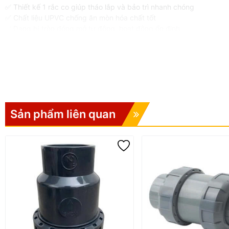
✅ Thiết kế 1 rắc co giúp tháo lắp và bảo trì nhanh chóng
✅ Chất liệu UPVC chống ăn mòn hóa chất tốt
✅ Dạng bi tròn đóng mở tự động, hoạt động ổn định
✅ Trọng lượng nhẹ, thi công đơn giản
✅ Gioăng EPDM/VITON tăng độ kín và độ bền
✅ Giá thành hợp lý, phù hợp nhiều hệ thống công nghiệp
Ứng dụng Van 1 Chiều 1 Rắc
Van 1 chiều UPVC SH13 / SH13-V được ứng dụng rộng rãi trong:
Sản phẩm liên quan
Hệ thống xử lý nước sạch
Hệ thống hóa chất nhẹ
Đường ống cấp thoát nước
Nhà máy sản xuất thực phẩm, dược phẩm
Hệ thống tưới tiêu và nuôi trồng thủy sản
Vì sao nên chọn Van 1 Chiề
Sản phẩm có khả năng chống ăn mòn tốt, độ bền cao và vận hành ổn 
và thay thế cho doanh nghiệp.