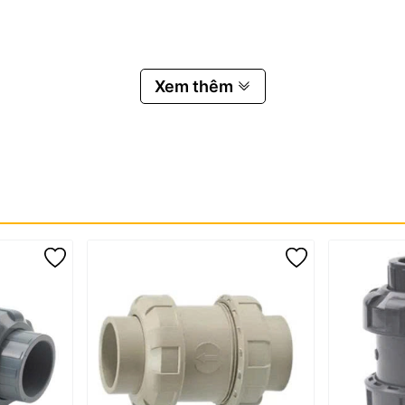
Xem thêm
 Co UPVC
u UPVC SH13?
định trong môi trường nước hoặc hóa chất nhẹ. Thiết kế nhỏ gọn giúp