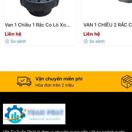
Van 1 Chiều 1 Rắc Co Lò Xo
VAN 1 CHIỀU 2 RẮC 
UPVC SH13-LX
CPVC SH29-LX DN15
Liên hệ
Liên hệ
PN10
Vận chuyển miễn phí
Hóa đơn trên 2 triệu
Vật Tư Tuấn Phát là đơn vị chuyên cung cấp vật tư ngành nước,