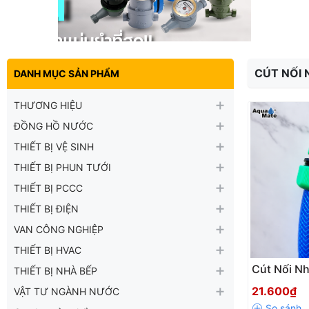
CÚT NỐI
DANH MỤC SẢN PHẨM
THƯƠNG HIỆU
ĐỒNG HỒ NƯỚC
THIẾT BỊ VỆ SINH
THIẾT BỊ PHUN TƯỚI
THIẾT BỊ PCCC
THIẾT BỊ ĐIỆN
VAN CÔNG NGHIỆP
THIẾT BỊ HVAC
Cút Nối 
THIẾT BỊ NHÀ BẾP
W3180 Nối
21.600₫
VẬT TƯ NGÀNH NƯỚC
21mm – 1 