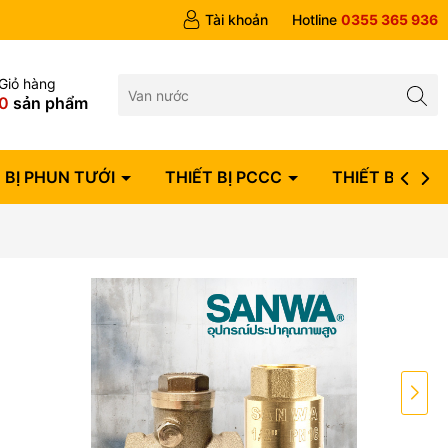
Tài khoản
Hotline
0355 365 936
Giỏ hàng
0
sản phẩm
 BỊ PHUN TƯỚI
THIẾT BỊ PCCC
THIẾT BỊ ĐIỆN