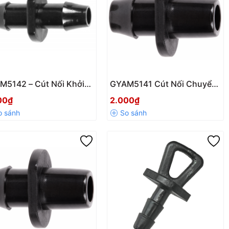
M5142 – Cút Nối Khởi
GYAM5141 Cút Nối Chuyển
y 2 Đầu Khấc 5mm
Đổi 1 Đầu Gai – 1 Đầu Trơn
00₫
2.000₫
h Hãng, Bền Bỉ
DN7mm