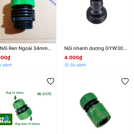
 Nối Ren Ngoài 34mm
Nối nhanh dương GYW3093
 Nối Xiết Ống Mềm
ren ngoài 24mm – Kết nối
000₫
4.000₫
m Cao Cấp Mã GYW-
chắc chắn, chống rò rỉ hiệu
0A1
quả