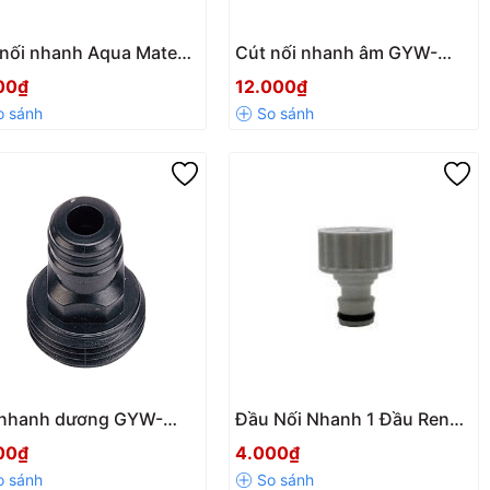
 nối nhanh Aqua Mate
Cút nối nhanh âm GYW-
-3175, dùng nối hai
3140 Aqua Mate có STOP –
00₫
12.000₫
 ống nước mềm 20mm
Tiện lợi, chống rò rỉ hiệu
 14mm
quả
 nhanh dương GYW-
Đầu Nối Nhanh 1 Đầu Ren
0 Aqua Mate ren ngoài
Trong 27mm Nhựa Cao Cấp
00₫
4.000₫
 – Kết nối nhanh, chắc
– Kết Nối Vòi Nước Tiện Lợi