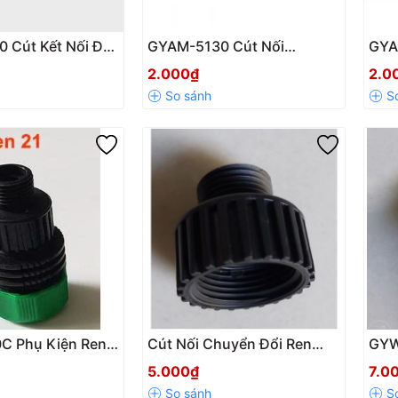
 Cút Kết Nối Đôi
GYAM-5130 Cút Nối
GYA
n DN7mm – Phụ
Chuyển Đổi 1 Đầu Gai – 1
Đổi 
2.000₫
2.0
ng Chính Xác,
Đầu Trơn DN 6-7.2mm
DN
C Phụ Kiện Ren
Cút Nối Chuyển Đổi Ren
GYW
m Nối Xiết Ống
Ngoài 27 → Ren Ngoài
ngoà
5.000₫
7.0
6-18mm
21mm GYW-3085 | Nhựa
18-