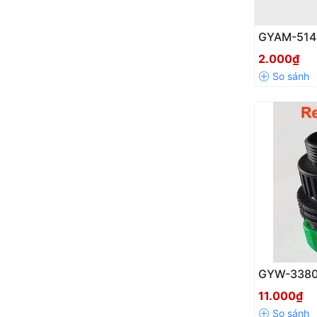
GYAM-5140
2 Đầu Trơ
2.000₫
Kiện Nối Ố
Bền Bỉ
GYW-3380
Ngoài 21m
11.000₫
Mềm 14-1