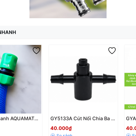
 NHANH
Nhanh AQUAMATE
GY5133A Cút Nối Chia Ba 2
GYA
 Ống Mềm 18-
Nhánh Ngoài Khấc, 1 Nhánh
Chỉ
40.000₫
40.
Đầu Nối Nhanh
Âm Cho Ống Siêu Nhỏ
Đầu