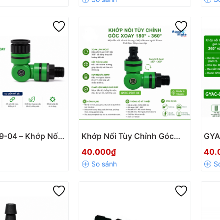
 Hãng
5mm/3mm
Chí
-04 – Khớp Nối
Khớp Nối Tùy Chỉnh Góc
GYA
 Góc Xoay 360° &
Xoay 180° – 360° Ren Ngoài
Tùy
40.000₫
40.
21mm Chính Hãng
21mm Chính Hãng Mã
Độ,
GYAC-0907-04
21m