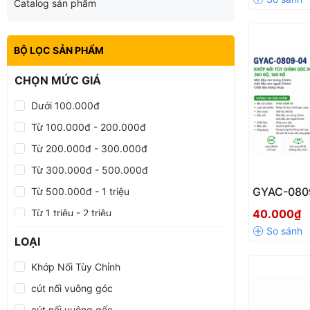
Catalog sản phẩm
Âm Chính
BỘ LỌC SẢN PHẨM
CHỌN MỨC GIÁ
Dưới 100.000đ
Từ 100.000đ - 200.000đ
Từ 200.000đ - 300.000đ
Từ 300.000đ - 500.000đ
GYAC-0809
Từ 500.000đ - 1 triệu
Tùy Chỉnh
Từ 1 triệu - 2 triệu
40.000₫
180° Ren 
Từ 2 triệu - 5 triệu
LOẠI
Từ 5 triệu - 10 triệu
Khớp Nối Tùy Chỉnh
Trên 10 triệu
cút nối vuông góc
cút nối vuông gốc