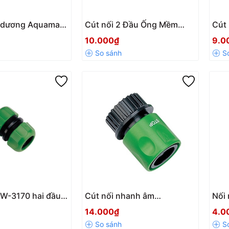
 dương Aquamate
Cút nối 2 Đầu Ống Mềm
Cút
ngoài 21 – Kết
20mm Siêu Chắc, Dễ Lắp
GYW
10.000₫
9.0
i, kín nước tuyệt
Đặt Mã GYW-3250
đầu
với
YW-3170 hai đầu
Cút nối nhanh âm
Nối
ng mềm 14-18mm
GYW3160 Aqua Mate ren
309
14.000₫
4.0
trong 27mm có STOP – Tiện
27mm