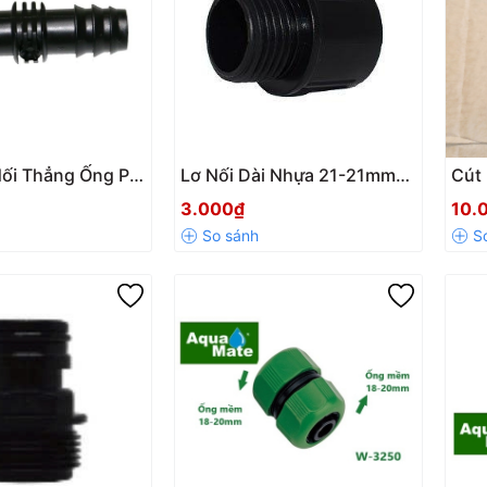
Nối Thẳng Ống PE
Lơ Nối Dài Nhựa 21-21mm
Cút
0125 – Kết Nối
GYW302-04
Kèm
3.000₫
10.
 Nước, Bền Bỉ
20m
338