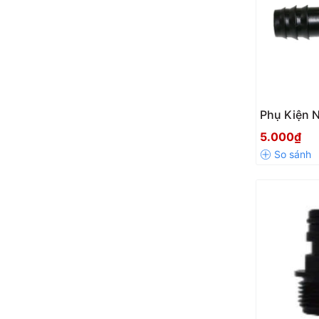
Phụ Kiện 
25mm GYSC
5.000₫
Nhanh, Kín