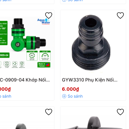
nh Hãng
Chính Hãng
C-0909-04 Khớp Nối
GYW3310 Phụ Kiện Nối
 Chỉnh Góc Xoay 180
Nhanh Dương Ren Ngoài
000₫
6.000₫
 360 Độ Ren Ngoài
34mm
m Chính Hãng