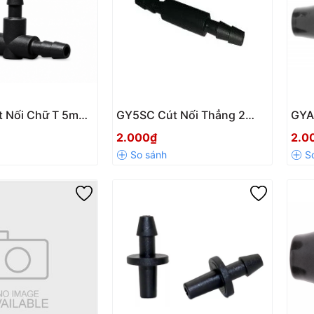
 Nối Chữ T 5mm
GY5SC Cút Nối Thẳng 2
GYA
Nhánh Ống Mềm 4-
Đầu Ống 5mm – Kết Nối
Thủ
2.000₫
2.0
Lợi
Nhanh, Kín Nước, Bền Bỉ
Chín