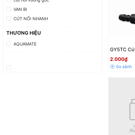
VAN BI
CÚT NỐI NHANH
THƯƠNG HIỆU
AQUAMATE
GY5TC Cút
– Chia 3 
2.000₫
5mm Tiện 