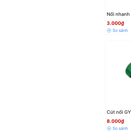
Nối nhanh
W3092 ren 
3.000₫
nối tiện lợ
đối
Cút nối G
nối với ố
8.000₫
Aquamate