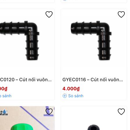
 Loan
C0120 – Cút nối vuông
GYEC0116 – Cút nối vuông
 ống PE 20mm | Co nối
góc ống PE 16mm | Co nối
00₫
4.000₫
tưới nước
90° tưới nước