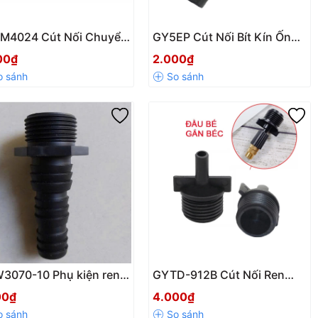
M4024 Cút Nối Chuyển
GY5EP Cút Nối Bít Kín Ống
1 Đầu Gai – 1 Đầu Trơn
5mm – Giải Pháp Bịt Đầu
00₫
2.000₫
6mm
Ống Tưới Hiệu Quả
3070-10 Phụ kiện ren
GYTD-912B Cút Nối Ren
i 34 ra 3 cỡ ống mềm
Ngoài 21 Nối Cắm Trơn
00₫
4.000₫
20-25mm | Aquamate
6mm