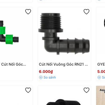
Bền, Dùng Cho Tưới Tiêu
Đài
 Cút Nối Góc
Cút Nối Vuông Góc RN21 –
GYE
g Dẹp 17mm
Ống PE 16mm | Mã
góc
6.000₫
5.0
GYEC021612
90° 