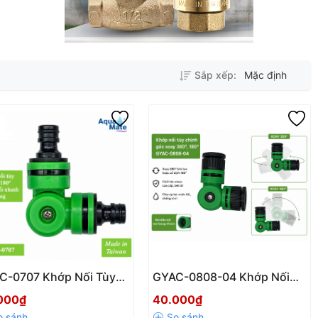
Sắp xếp:
Mặc định
C-0707 Khớp Nối Tùy
GYAC-0808-04 Khớp Nối
nh Góc Xoay 180° Hai
Tùy Chỉnh Góc Xoay 360° &
000₫
40.000₫
 Nối Nhanh Dương
180° Ren Trong 21mm