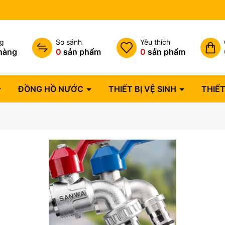
Hóa đơn VAT đầy đủ
ng
So sánh
Yêu thích
hàng
0
sản phẩm
0
sản phẩm
ĐỒNG HỒ NƯỚC
THIẾT BỊ VỆ SINH
THIẾT