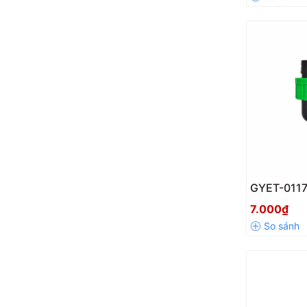
GYET-0117
Vuông Ốn
7.000₫