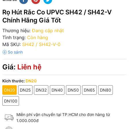
Rọ Hút Rắc Co UPVC SH42 / SH42-V
Chính Hãng Giá Tốt
Thương hiệu:
Đang cập nhật
Tình trạng:
Còn hàng
Mã SKU:
SH42 / SH42-V-0
Giá:
Liên hệ
Kích thước:
DN20
DN20
DN25
DN32
DN40
DN50
DN65
DN80
DN100
Miễn phí vận chuyển tại TP.HCM cho đơn hàng từ
1.000.000đ