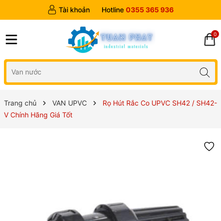
Tài khoản
Hotline
0355 365 936
0
Trang chủ
VAN UPVC
Rọ Hút Rắc Co UPVC SH42 / SH42-
V Chính Hãng Giá Tốt