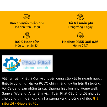
UPVC
Rọ hút UPVC SH42 / SH42-V được sử dụng rộng rãi trong:
Vận chuyển miễn phí
Đổi trả miễn phí
Hệ thống cấp thoát nước
Hóa đơn trên 2 triệu
Trong vòng 7 ngày
Hệ thống xử lý nước thải
Nhà máy hóa chất
Hệ thống bơm công nghiệp
100% Hoàn tiền
Hotline: 0355 365 936
Nếu sản phẩm lỗi
Hỗ trợ 24/7
Hồ bơi, nuôi trồng thủy sản
Hệ thống dẫn dung dịch ăn mòn nhẹ
Địa chỉ cung cấp rọ hút
UPVC SH42 uy tín
Vật Tư Tuấn Phát là đơn vị chuyên cung cấp vật tư ngành nước,
thiết bị công nghiệp và PCCC chính hãng, uy tín trên thị trường.
Chúng tôi chuyên cung cấp rọ hút rắc co UPVC SH42 / SH42-V
Với đa dạng sản phẩm từ các thương hiệu lớn như Honeywell,
đầy đủ kích thước DN20 – DN100, hàng chất lượng cao, giá cạnh
Sanwa, Wufeng, Arita, Shinyi…, Tuấn Phát đáp ứng tốt nhu cầu
tranh, giao hàng toàn quốc.
cho công trình dân dụng, nhà xưởng và khu công nghiệp.
Giá
siêu tốt - Giao siêu tốc.
Liên hệ ngay để được tư vấn và báo giá tốt nhất cho công trình