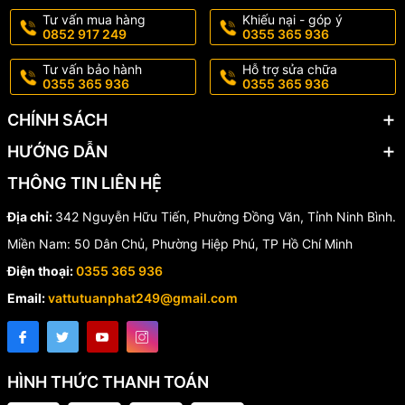
của bạn.
Tư vấn mua hàng
Khiếu nại - góp ý
0852 917 249
0355 365 936
Hotline/Zalo:
0355 365 936 - 0852 917 249
📦 Giao hàng toàn quốc – hỗ trợ nhanh chóng
Tư vấn bảo hành
Hỗ trợ sửa chữa
0355 365 936
0355 365 936
CHÍNH SÁCH
HƯỚNG DẪN
THÔNG TIN LIÊN HỆ
Địa chỉ:
342 Nguyễn Hữu Tiến, Phường Đồng Văn, Tỉnh Ninh Bình.
Miền Nam: 50 Dân Chủ, Phường Hiệp Phú, TP Hồ Chí Minh
Điện thoại:
0355 365 936
Email:
vattutuanphat249@gmail.com
HÌNH THỨC THANH TOÁN