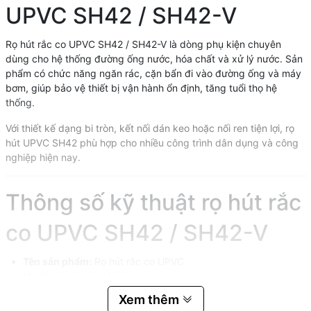
UPVC SH42 / SH42-V
Rọ hút rắc co UPVC SH42 / SH42-V là dòng phụ kiện chuyên
dùng cho hệ thống đường ống nước, hóa chất và xử lý nước. Sản
phẩm có chức năng ngăn rác, cặn bẩn đi vào đường ống và máy
bơm, giúp bảo vệ thiết bị vận hành ổn định, tăng tuổi thọ hệ
thống.
Với thiết kế dạng bi tròn, kết nối dán keo hoặc nối ren tiện lợi, rọ
hút UPVC SH42 phù hợp cho nhiều công trình dân dụng và công
nghiệp hiện nay.
Thông số kỹ thuật rọ hút rắc
co UPVC SH42 / SH42-V
Tên sản phẩm:
Rọ hút rắc co UPVC
Model:
SH42 / SH42-V
Kích thước:
DN20 đến DN100
Xem thêm
Kiểu kết nối:
Dán keo / Nối ren