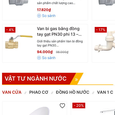
Phối Chính Hãng có
sản phẩm chất lượng cao...
hóa đơn
17.820₫
Van bi gas bằng đồng
- 4%
- 17%
tay gạt PN30 phi 13 –
Hàng chính hãng tại
Giới thiệu sản phẩm Van bi đồng
Vật Tư Tuấn Phát
tay gạt PN30...
94.000₫
98.000₫
VẬT TƯ NGÀNH NƯỚC
VAN CỬA
PHAO CƠ
ĐỒNG HỒ NƯỚC
VAN 1 C
- 20%