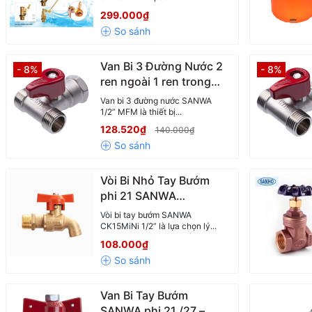
Bền Cao
299.000₫
Van Bi 3 Đường Nước 2
- 8%
- 8%
ren ngoài 1 ren trong
SANWA 1/2” MFM –
Van bi 3 đường nước SANWA
Tiện Dụng Cho Mọi Hệ
1/2” MFM là thiết bị...
Thống Cấp Nước
128.520₫
140.000₫
Vòi Bi Nhỏ Tay Bướm
phi 21 SANWA
CK15MiNi – Nhỏ Gọn,
Vòi bi tay bướm SANWA
Bền Bỉ, Chống Rò Rỉ
CK15MiNi 1/2” là lựa chọn lý...
Tuyệt Đối
108.000₫
Van Bi Tay Bướm
SANWA phi 21 /27 –