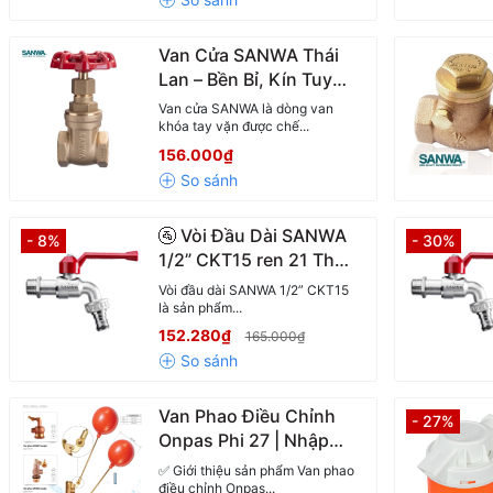
Van Cửa SANWA Thái
Lan – Bền Bỉ, Kín Tuyệt
Đối, Chuẩn Áp Suất
Van cửa SANWA là dòng van
200 PSI
khóa tay vặn được chế...
156.000₫
🚰 Vòi Đầu Dài SANWA
- 8%
- 30%
1/2” CKT15 ren 21 Thái
Lan – Vòi Nước Chính
Vòi đầu dài SANWA 1/2” CKT15
Hãng, Chống Gỉ, Siêu
là sản phẩm...
Bền
152.280₫
165.000₫
Van Phao Điều Chỉnh
- 27%
Onpas Phi 27 | Nhập
Khẩu Chính Hãng –
✅ Giới thiệu sản phẩm Van phao
Chống Rò Nước – Độ
điều chỉnh Onpas...