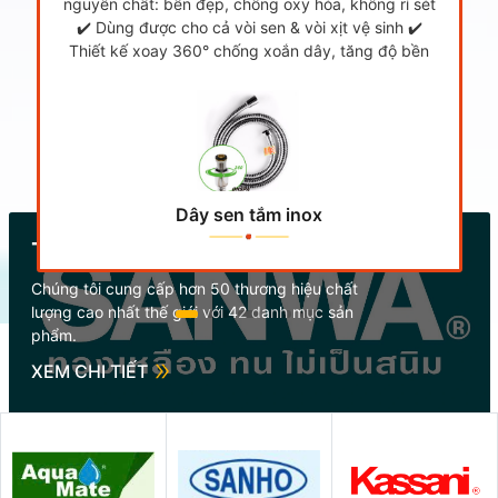
nguyên chất: bền đẹp, chống oxy hóa, không rỉ sét
✔️ Dùng được cho cả vòi sen & vòi xịt vệ sinh ✔️
Thiết kế xoay 360° chống xoắn dây, tăng độ bền
Dây sen tắm inox
Thương hiệu nổi bật
Chúng tôi cung cấp hơn 50 thương hiệu chất
lượng cao nhất thế giới với 42 danh mục sản
phẩm.
XEM CHI TIẾT