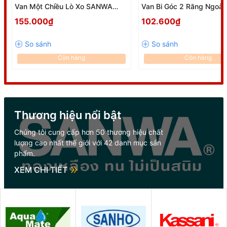
Van Một Chiều Lò Xo SANWA
Van Bi Góc 2 Răng Ngoà
SCV20 Chính Hãng Thái Lan
Thái Lan ABV15MM Phi 2
155.000₫
102.600₫
Bỉ, Chống Rò Rỉ, Đóng Mở
Còn hàng
Còn hàng
Thương hiệu nổi bật
Chúng tôi cung cấp hơn 50 thương hiệu chất
lượng cao nhất thế giới với 42 danh mục sản
phẩm.
XEM CHI TIẾT