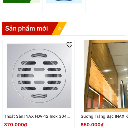
Sản phẩm mới
Thoát Sàn INAX FDV-12 Inox 304
Gương Tráng Bạc INAX 
Cao Cấp – Chống Mùi Hiệu Quả, Bền
– Sang Trọng, Bền Đẹp 
370.000₫
850.000₫
Đẹp Theo Thời Gian
Không Gian Phòng Tắm