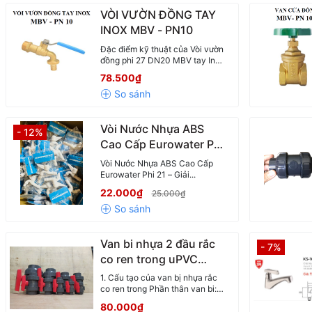
VÒI VƯỜN ĐỒNG TAY
INOX MBV - PN10
Đặc điểm kỹ thuật của Vòi vườn
đồng phi 27 DN20 MBV tay Inox
Vòi vườn...
78.500₫
Vòi Nước Nhựa ABS
- 12%
Cao Cấp Eurowater Phi
21
Vòi Nước Nhựa ABS Cao Cấp
Eurowater Phi 21 – Giải...
22.000₫
25.000₫
Van bi nhựa 2 đầu rắc
- 7%
co ren trong uPVC
VANFIT DN15-DN100
1. Cấu tạo của van bị nhựa rắc
co ren trong Phần thân van bi:
Thân...
80.000₫