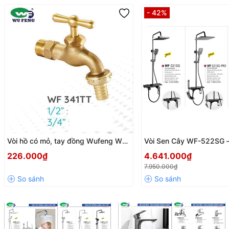
- 42%
Vòi hồ có mỏ, tay đồng Wufeng WF-
Vòi Sen Cây WF-522SG 
341TT
Nóng Lạnh 4 Đường Nướ
226.000₫
4.641.000₫
Thiết Kế Hiện Đại, Bền Đ
7.950.000₫
Thời Gian