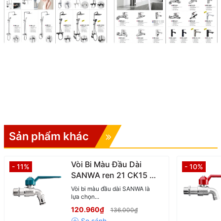
Sản phẩm khác
Vòi Bi Màu Đầu Dài
- 11%
- 10%
SANWA ren 21 CK15 –
Nhỏ Gọn, Bền Bỉ, Thẩm
Vòi bi màu đầu dài SANWA là
Mỹ Cao
lựa chọn...
120.960₫
136.000₫