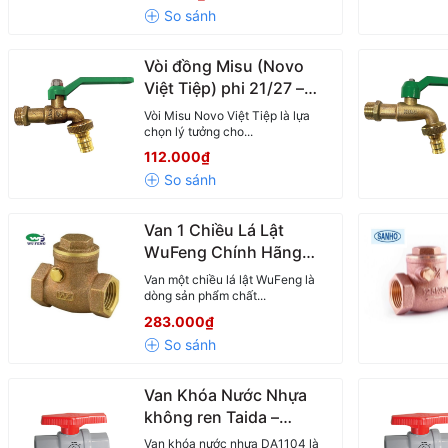
Vòi đồng Misu (Novo
Việt Tiệp) phi 21/27 –
Chất lượng vượt trội,
Vòi Misu Novo Việt Tiệp là lựa
chuẩn quốc tế
chọn lý tưởng cho...
112.000₫
Van 1 Chiều Lá Lật
WuFeng Chính Hãng
DN15-DN65
Van một chiều lá lật WuFeng là
dòng sản phẩm chất...
283.000₫
Van Khóa Nước Nhựa
không ren Taida –
(21mm - 60mm) | Phân
Van khóa nước nhựa DA1104 là