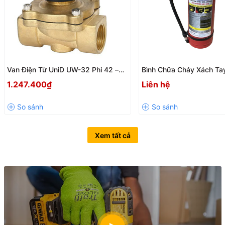
Van Điện Từ UniD UW-32 Phi 42 –
Bình Chữa Cháy Xách Ta
Thường Đóng 220V Chính Hãng
4kg BQP – Chính Hãng B
1.247.400₫
Liên hệ
Phòng
Xem tất cả