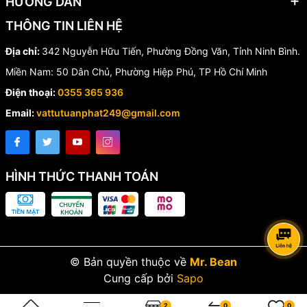
HƯỚNG DẪN
THÔNG TIN LIÊN HỆ
Địa chỉ:
342 Nguyễn Hữu Tiến, Phường Đồng Văn, Tỉnh Ninh Bình.
Miền Nam: 50 Dân Chủ, Phường Hiệp Phú, TP Hồ Chí Minh
Điện thoại:
0355 365 936
Email:
vattutuanphat249@gmail.com
HÌNH THỨC THANH TOÁN
© Bản quyền thuộc về
Mr. Bean
Cung cấp bởi
Sapo
2
0
0