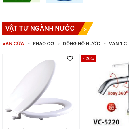
VẬT TƯ NGÀNH NƯỚC
VAN CỬA
PHAO CƠ
ĐỒNG HỒ NƯỚC
VAN 1 C
- 20%