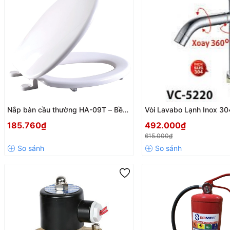
Nắp bàn cầu thường HA-09T – Bền
Vòi Lavabo Lạnh Inox 30
đẹp, sạch khuẩn, dễ vệ sinh
VC5220 – Thiết Kế Hiện Đ
185.760₫
492.000₫
Lợi, Bền Bỉ
615.000₫