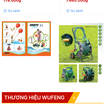
174.000₫
1.460.000₫
Xi Phông Lavabo Chống Gỉ
TƯỚI CÂY, RỬA XE TIỆN
THƯƠNG HIỆU WUFENG