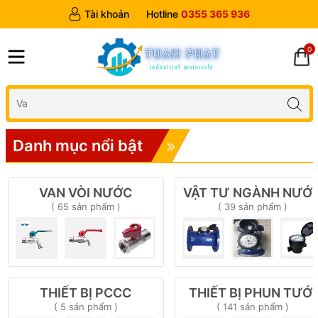
Tài khoản
Hotline
0355 365 936
0
Danh mục nổi bật
VAN VÒI NƯỚC
VẬT TƯ NGÀNH NƯỚ
( 65 sản phẩm )
( 39 sản phẩm )
THIẾT BỊ PCCC
THIẾT BỊ PHUN TƯỚI
( 5 sản phẩm )
( 141 sản phẩm )