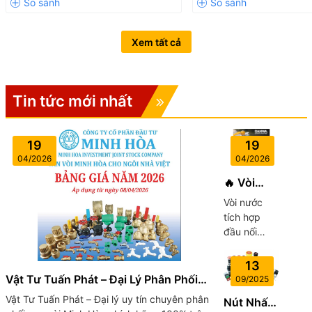
Xem tất cả
Tin tức mới nhất
19
19
04/2026
04/2026
🔥 Vòi
Nước Có
Vòi nước
Khớp Nối
tích hợp
Tiện
đầu nối
Dụng –
nhanh
Giải Pháp
của SANWA
13
Không
mang đến
Vật Tư Tuấn Phát – Đại Lý Phân Phối
09/2025
Thể Thiếu
sự tiện lợi
Van Vòi Minh Hòa Chính Hãng
Vật Tư Tuấn Phát – Đại lý uy tín chuyên phân
Nút Nhấn
Cho Mọi
vượt trội với