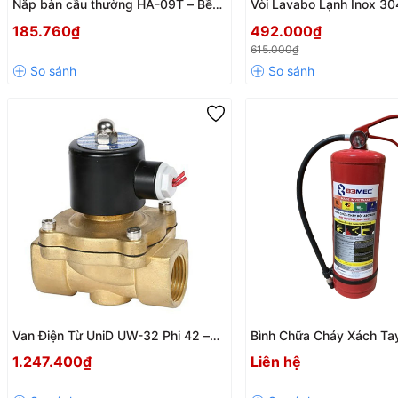
Nắp bàn cầu thường HA-09T – Bền
Vòi Lavabo Lạnh Inox 30
đẹp, sạch khuẩn, dễ vệ sinh
VC5220 – Thiết Kế Hiện Đ
185.760₫
492.000₫
Lợi, Bền Bỉ
615.000₫
Van Điện Từ UniD UW-32 Phi 42 –
Bình Chữa Cháy Xách Ta
Thường Đóng 220V Chính Hãng
4kg BQP – Chính Hãng B
1.247.400₫
Liên hệ
Phòng