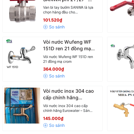
Điều Khiển Nước Chính
Van bi tay bướm SANWA là lựa
Xác, Bền Bỉ Theo Thời
chọn hàng đầu cho...
Gian
101.520₫
Vòi nước Wufeng WF
151D ren 21 đồng mạ
crom
Vòi nước Wufeng WF 151D ren
21 đồng mạ crom
364.000₫
Vòi nước inox 304 cao
cấp chính hãng
Eurowater phi 21
Vòi nước inox 304 cao cấp
chính hãng Eurowater – Sản...
145.000₫