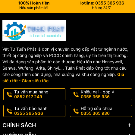
100% Hoàn tiền
Hotline: 0355 365 936
Hãy đến với
Nếu sản phẩm lỗi
Hỗ trợ 24/7
Vật Tư Tuấn
Phát – 342
Nguyễn...
Vật Tư Tuấn Phát là đơn vị chuyên cung cấp vật tư ngành nước,
thiết bị công nghiệp và PCCC chính hãng, uy tín trên thị trường.
Với đa dạng sản phẩm từ các thương hiệu lớn như Honeywell,
Sanwa, Wufeng, Arita, Shinyi…, Tuấn Phát đáp ứng tốt nhu cầu
cho công trình dân dụng, nhà xưởng và khu công nghiệp.
Giá
siêu tốt - Giao siêu tốc.
Tư vấn mua hàng
Khiếu nại - góp ý
0852 917 249
0355 365 936
Tư vấn bảo hành
Hỗ trợ sửa chữa
0355 365 936
0355 365 936
CHÍNH SÁCH