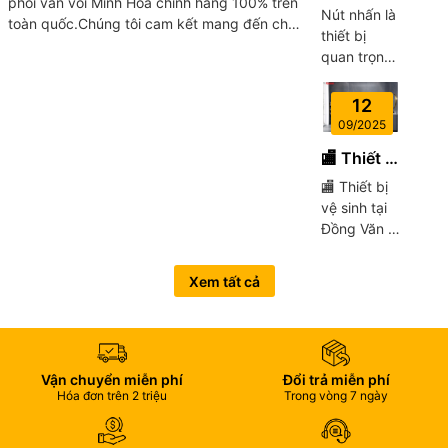
phối van vòi Minh Hòa chính hãng 100% trên
IDEC –
Gia Đình
thiết kế
Nút nhấn là
toàn quốc.Chúng tôi cam kết mang đến cho
Thiết Bị
thông minh
thiết bị
khách hàng
Điều
và đa năng.
quan trọng
Khiển Tín
Chỉ với một
trong các
sản phẩm,
Hiệu Tin
hệ thống tủ
12
bạn có...
Cậy Cho
bảng điện
09/2025
Hệ Thống
công
🏬 Thiết Bị
Điện
nghiệp và
Vệ Sinh
dân dụng,
🏬 Thiết bị
Tại Đồng
được sử
vệ sinh tại
Văn – Vật
dụng để:
Đồng Văn –
Tư Tuấn
Báo pha,
Vật Tư Tuấn
báo lỗi.
Phát
Phát Bạn
Xem tất cả
đang tìm
mua thiết bị
vệ sinh
chính hãng,
giá tốt ngay
Vận chuyển miễn phí
Đổi trả miễn phí
Hóa đơn trên 2 triệu
Trong vòng 7 ngày
tại Đồng
Văn (Hà
Nam)?👉