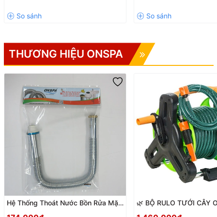
THƯƠNG HIỆU ONSPA
Hệ Thống Thoát Nước Bồn Rửa Mặt
🌿 BỘ RULO TƯỚI CÂY 
ONSPA Inox 304 Chính Hãng – Ống
1302 – 20M, 30M CHÍNH