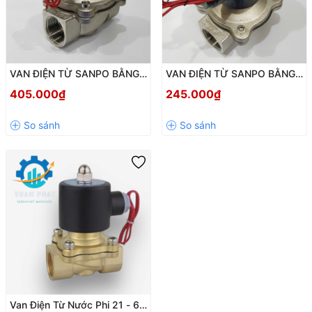
VAN ĐIỆN TỪ SANPO BẰNG
VAN ĐIỆN TỪ SANPO BẰNG
INOX 220V DÙNG CHO
ĐỒNG 220V DÙNG CHO
405.000₫
245.000₫
NƯỚC DN15-50
NƯỚC DN15-50
Van Điện Từ Nước Phi 21 - 60