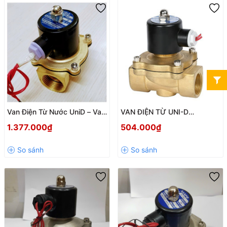
Van Điện Từ Nước UniD – Van
VAN ĐIỆN TỪ UNI-D
Tự Động Thường Đóng điện
THƯỜNG MỞ 220V DN15-50
1.377.000₫
504.000₫
áp 220v DN40