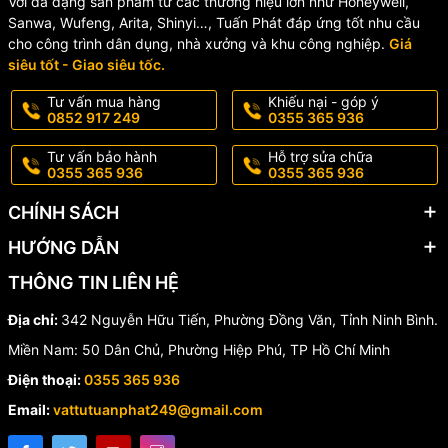
Với đa dạng sản phẩm từ các thương hiệu lớn như Honeywell,
Sanwa, Wufeng, Arita, Shinyi…, Tuấn Phát đáp ứng tốt nhu cầu
cho công trình dân dụng, nhà xưởng và khu công nghiệp.
Giá
siêu tốt - Giao siêu tốc.
Tư vấn mua hàng
Khiếu nại - góp ý
0852 917 249
0355 365 936
Tư vấn bảo hành
Hỗ trợ sửa chữa
0355 365 936
0355 365 936
CHÍNH SÁCH
HƯỚNG DẪN
THÔNG TIN LIÊN HỆ
Địa chỉ:
342 Nguyễn Hữu Tiến, Phường Đồng Văn, Tỉnh Ninh Bình.
Miền Nam: 50 Dân Chủ, Phường Hiệp Phú, TP Hồ Chí Minh
Điện thoại:
0355 365 936
Email:
vattutuanphat249@gmail.com