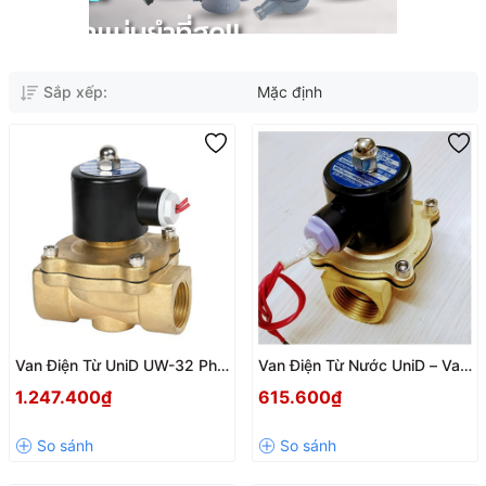
Sắp xếp:
Mặc định
Van Điện Từ UniD UW-32 Phi
Van Điện Từ Nước UniD – Van
42 – Thường Đóng 220V
Tự Động Thường Đóng điện
1.247.400₫
615.600₫
Chính Hãng
áp 220v DN25