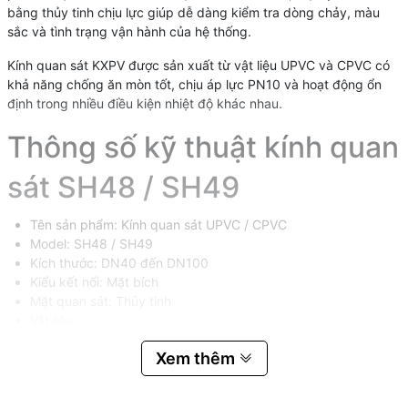
bằng thủy tinh chịu lực giúp dễ dàng kiểm tra dòng chảy, màu
sắc và tình trạng vận hành của hệ thống.
Kính quan sát KXPV được sản xuất từ vật liệu UPVC và CPVC có
khả năng chống ăn mòn tốt, chịu áp lực PN10 và hoạt động ổn
định trong nhiều điều kiện nhiệt độ khác nhau.
Thông số kỹ thuật kính quan
sát SH48 / SH49
Tên sản phẩm: Kính quan sát UPVC / CPVC
Model: SH48 / SH49
Kích thước: DN40 đến DN100
Kiểu kết nối: Mặt bích
Mặt quan sát: Thủy tinh
Vật liệu:
UPVC: Nhiệt độ làm việc 0 – 45°C
Xem thêm
CPVC: Nhiệt độ làm việc 0 – 95°C
Áp lực làm việc: PN10
Thương hiệu: KXPV