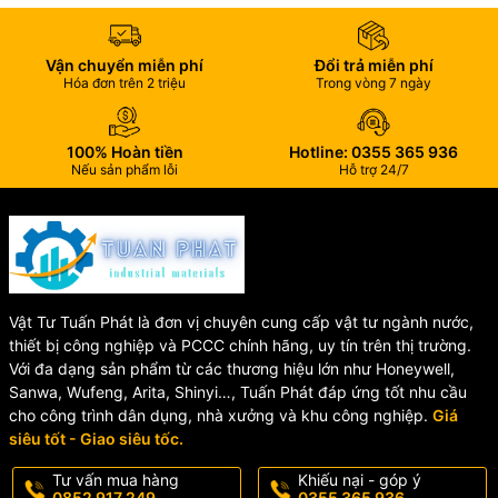
Đường ống hóa chất ăn mòn
Nhà máy thực phẩm, dược phẩm
Hệ thống dẫn lưu chất công nghiệp
Vận chuyển miễn phí
Đổi trả miễn phí
Các dây chuyền cần kiểm tra lưu lượng và trạng thái chất
Hóa đơn trên 2 triệu
Trong vòng 7 ngày
lỏng
100% Hoàn tiền
Hotline: 0355 365 936
Nếu sản phẩm lỗi
Hỗ trợ 24/7
Vật Tư Tuấn Phát là đơn vị chuyên cung cấp vật tư ngành nước,
thiết bị công nghiệp và PCCC chính hãng, uy tín trên thị trường.
Với đa dạng sản phẩm từ các thương hiệu lớn như Honeywell,
Sanwa, Wufeng, Arita, Shinyi…, Tuấn Phát đáp ứng tốt nhu cầu
cho công trình dân dụng, nhà xưởng và khu công nghiệp.
Giá
siêu tốt - Giao siêu tốc.
Tư vấn mua hàng
Khiếu nại - góp ý
0852 917 249
0355 365 936