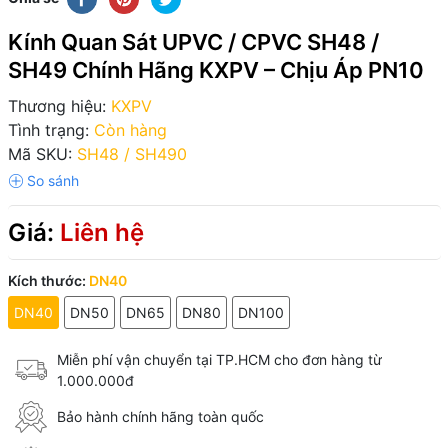
Kính Quan Sát UPVC / CPVC SH48 /
SH49 Chính Hãng KXPV – Chịu Áp PN10
Thương hiệu:
KXPV
Tình trạng:
Còn hàng
Mã SKU:
SH48 / SH490
Giá:
Liên hệ
Kích thước:
DN40
DN40
DN50
DN65
DN80
DN100
Miễn phí vận chuyển tại TP.HCM cho đơn hàng từ
1.000.000đ
Bảo hành chính hãng toàn quốc