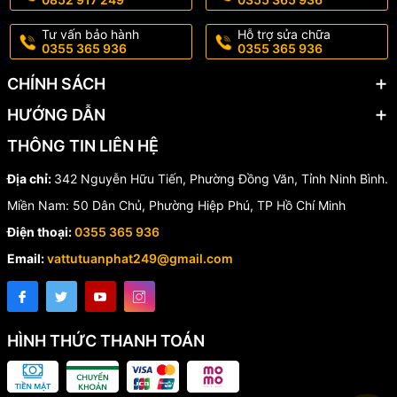
Tư vấn bảo hành
Hỗ trợ sửa chữa
0355 365 936
0355 365 936
CHÍNH SÁCH
HƯỚNG DẪN
THÔNG TIN LIÊN HỆ
Địa chỉ:
342 Nguyễn Hữu Tiến, Phường Đồng Văn, Tỉnh Ninh Bình.
Miền Nam: 50 Dân Chủ, Phường Hiệp Phú, TP Hồ Chí Minh
Điện thoại:
0355 365 936
Email:
vattutuanphat249@gmail.com
HÌNH THỨC THANH TOÁN