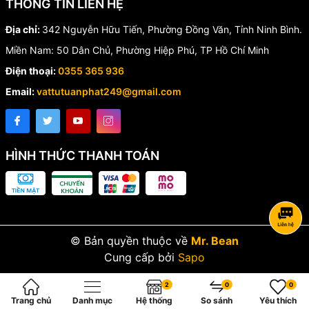
THÔNG TIN LIÊN HỆ
Địa chỉ:
342 Nguyễn Hữu Tiến, Phường Đồng Văn, Tỉnh Ninh Bình.
Miền Nam: 50 Dân Chủ, Phường Hiệp Phú, TP Hồ Chí Minh
Điện thoại:
0355 365 936
Email:
vattutuanphat249@gmail.com
HÌNH THỨC THANH TOÁN
© Bản quyền thuộc về
Mr. Bean
Cung cấp bởi
Sapo
2
0
0
Trang chủ
Danh mục
Hệ thống
So sánh
Yêu thích