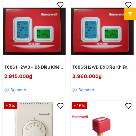
T6861H2WB – Bộ Điều Khiển
T6865H2WB Bộ Điều Khiển
Nhiệt Độ Thông Minh Cho
Nhiệt Độ Honeywell
2.915.000₫
3.960.000₫
Không Gian Hiện Đại
Thermostat – Giải Pháp Điều
Khiển Thông Minh Cho Không
Gian Hiện Đại
- 3%
- 16%