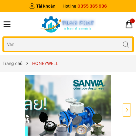
Tài khoản
Hotline
0355 365 936
0
Trang chủ
HONEYWELL