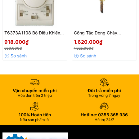
T6373A1108 Bộ Điều Khiển
Công Tắc Dòng Chảy
Thermostat Honeywell – Giải
Honeywell WFS-1001-H: Giải
918.000₫
1.620.000₫
Pháp Điều Khiển Nhiệt Độ
Pháp Giám Sát Dòng Chảy
950.000₫
1.925.000₫
Chính Xác Cho Hệ Thống FCU
Hiệu Quả
Vận chuyển miễn phí
Đổi trả miễn phí
Hóa đơn trên 2 triệu
Trong vòng 7 ngày
100% Hoàn tiền
Hotline: 0355 365 936
Nếu sản phẩm lỗi
Hỗ trợ 24/7