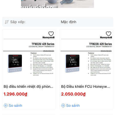
Sắp xếp:
Mặc định
Bộ điều khiển nhiệt độ phòng
Bộ Điều khiển FCU Honeywell
TFM228N/U dùng cho FCU
TFM428KN/U
1.296.000₫
2.050.000₫