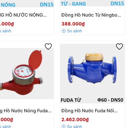
G HỒ NƯỚC NÓNG
Đồng Hồ Nước Từ Ningbo
N GANG NINGBO DN15
DN15 Thân Gang, Nối Ren –
.000₫
388.000₫
OẠI TỪ
Chính Hãng, Giá Tốt
g Hồ Nước Nóng Fuda
Đồng Hồ Nước Fuda Nối
 Gang – Nối Ren, PN16,
Bích Loại Từ Cấp B (DN50 –
.000₫
2.462.000₫
 B
DN200)