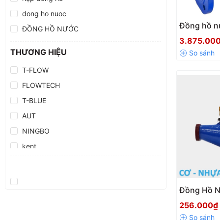
Trên 10 triệu
dong ho nuoc
Đồng hồ n
ĐỒNG HỒ NƯỚC
Malaysia 
3.875.00
Mặt khô từ
THƯƠNG HIỆU
cầu
T-FLOW
FLOWTECH
T-BLUE
AUT
NINGBO
kent
FUDA
UNIK
Đồng Hồ N
KOMAX
DN15 – Ch
256.000₫
ASAHI
Tốt, Độ C