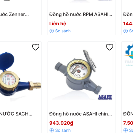
ước Zenner
Đồng hồ nước RPM ASAHI
Đồn
C Qn1,5 phi
cấp C Thái Lan – Chính
MI M
Liên hệ
144
ính hãng
hãng tại Vật tư Tuấn Phát
Giá 
Lượ
 NƯỚC SẠCH
Đồng hồ nước ASAHI chính
ĐỒN
N QUỐC NỐI
hãng Thái Lan
DN5
943.920₫
7.5
ỂM ĐỊNH/HIỆU