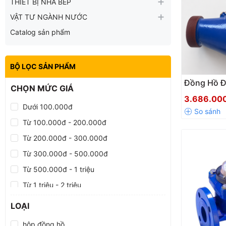
THIẾT BỊ NHÀ BẾP
VẬT TƯ NGÀNH NƯỚC
Catalog sản phẩm
BỘ LỌC SẢN PHẨM
Đồng Hồ Đ
CHỌN MỨC GIÁ
Nước Sạc
3.686.00
LXSG-50 D
Dưới 100.000đ
Chính Hãn
Từ 100.000đ - 200.000đ
Từ 200.000đ - 300.000đ
Từ 300.000đ - 500.000đ
Từ 500.000đ - 1 triệu
Từ 1 triệu - 2 triệu
Từ 2 triệu - 5 triệu
LOẠI
Từ 5 triệu - 10 triệu
hộp đồng hồ