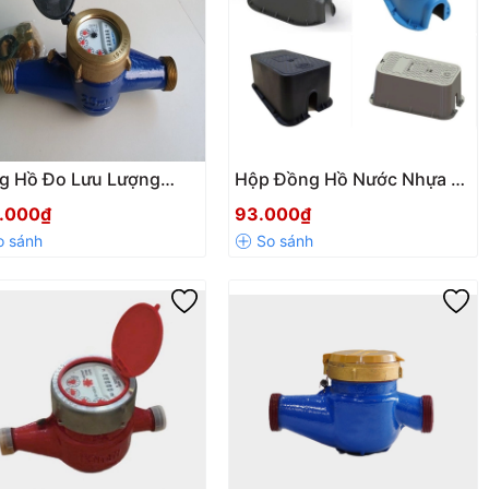
g Hồ Đo Lưu Lượng
Hộp Đồng Hồ Nước Nhựa –
c Sạch FLOWTECH
Giải Pháp Bảo Vệ Đồng Hồ
.000₫
93.000₫
G-20 DN20 Chính Hãng
Nước Hiệu Quả, Giá Tốt Đã
Có VAT