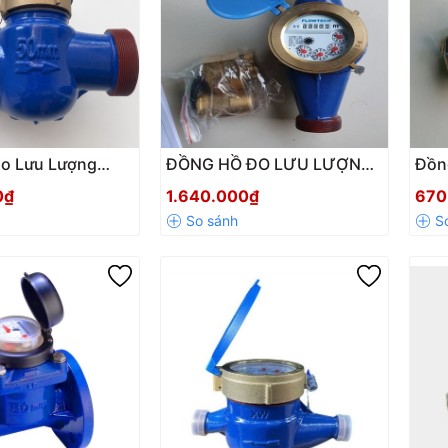
o Lưu Lượng
ĐỒNG HỒ ĐO LƯU LƯỢNG
Đồn
h FLOWTECH
NƯỚC SẠCH FLOWTECH
Nướ
0₫
1.640.000₫
670
N50 Malaysia
MALAYSIA LXSG-32 DN32
LXS
g
CHÍNH HÃNG