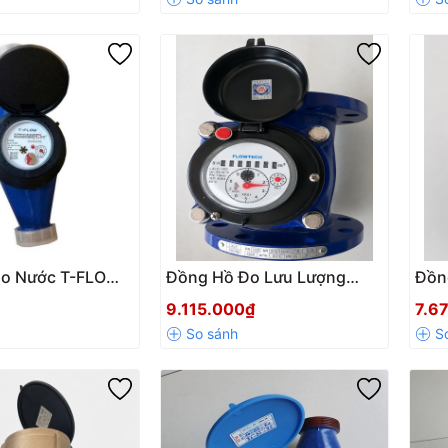
Đo Nước T-FLOW
Đồng Hồ Đo Lưu Lượng
Đồn
 Đa Tia Vỏ Đồng
Nước Sạch LXLC-100
Nướ
9.115.000₫
7.6
50 Malaysia
DN100 FLOWTECH
LXL
Malaysia – Mặt Bích PN16