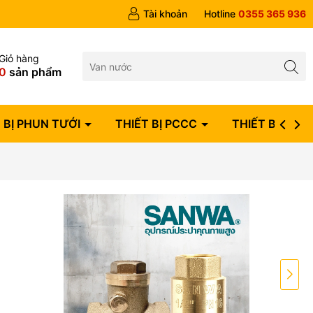
Tài khoản
Hotline
0355 365 936
Giỏ hàng
0
sản phẩm
 BỊ PHUN TƯỚI
THIẾT BỊ PCCC
THIẾT BỊ ĐIỆN