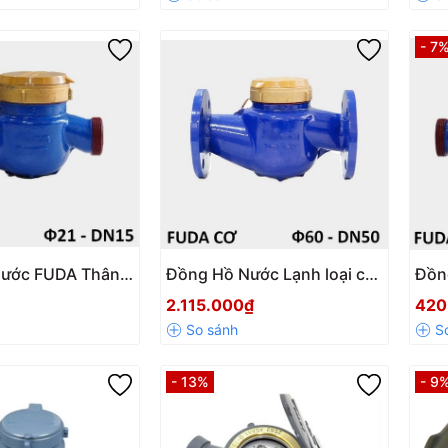
- 7
Nước FUDA Thân
Đồng Hồ Nước Lạnh loại cơ
Đồn
en – Loại Từ Cấp
Fuda DN50–DN200 Nối Bích
DN1
2.115.000₫
420
nh Xác Cao
| Giá Tốt, Độ Chính Xác Cao
chín
- 13%
- 9