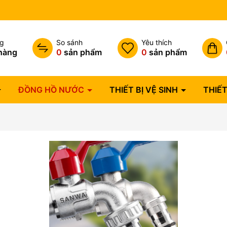
Hóa đơn VAT đầy đủ
ng
So sánh
Yêu thích
hàng
0
sản phẩm
0
sản phẩm
ĐỒNG HỒ NƯỚC
THIẾT BỊ VỆ SINH
THIẾT