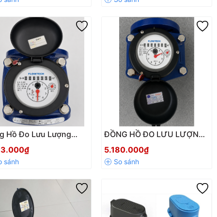
g Hồ Đo Lưu Lượng
ĐỒNG HỒ ĐO LƯU LƯỢNG
c Sạch FLOWTECH
NƯỚC SẠCH FLOWTECH
73.000₫
5.180.000₫
C-80 DN80 Nối Bích
LXLC-50 DN50 – Nối Bích
PN16, Truyền Động Từ Mặt
Số Khô