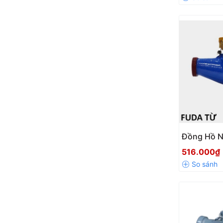
ZENNER
MINH HÒA
THAI AICHI
Sanwa
Đồng Hồ 
Gang Nối R
516.000₫
B, Độ Chí