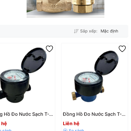
Sắp xếp:
Mặc định
g Hồ Đo Nước Sạch T-
Đồng Hồ Đo Nước Sạch T-
W TFS15P DN15 Đơn Tia
FLOW TFS15 Đơn Tia Vỏ
 hệ
Liên hệ
Nhựa
Đồng