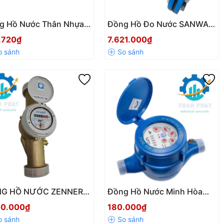
g Hồ Nước Thân Nhựa
Đồng Hồ Đo Nước SANWA
inh Hòa DN15 (21mm) –
Woltman DN40-300 – Độ
.720₫
7.621.000₫
Tốt, Chính Hãng, Chất
Chính Xác Cao, Tiêu Chuẩn
ng Ổn Định
Châu Âu
G HỒ NƯỚC ZENNER
Đồng Hồ Nước Minh Hòa
0
MD15 có kiểm định
00.000₫
180.000₫