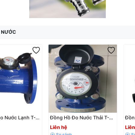
 NƯỚC
o Nước Lạnh T-
Đồng Hồ Đo Nước Thải T-
Đồn
l TFB Class B
FLOW TFA Class A DN50 –
FLO
Liên hệ
Liên
600
DN300
Vỏ 