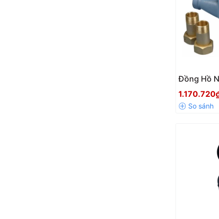
Đồng Hồ N
GMK Chính
1.170.720
Lượng Chín