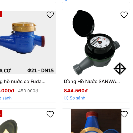
%
g hồ nước cơ Fuda
Đồng Hồ Nước SANWA
5 (Phi 21) LXSG-15C
GMK 15 ID – Độ Chính Xác
.000₫
844.560₫
450.000₫
h hãng, giá tốt
Cao, Chống Gian Lận Hiệu
Quả
%