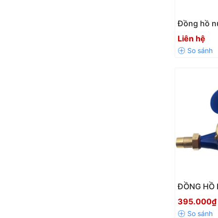
Đồng hồ n
MTKD-S1 C
Liên hệ
21mm – Ch
ĐỒNG HỒ
KOMAX HÀ
395.000₫
REN CÓ KI