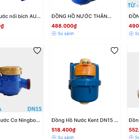
ước nối bích AUT
ĐỒNG HỒ NƯỚC THÂN
ĐỒN
DN50 – DN400 |
GANG ĐA TIA NỐI REN AUT
THÂ
0₫
488.000₫
490
 tính, thân gang
– CHÍNH XÁC, BỀN BỈ, GIÁ
– L
TỐT
ước Cơ Ningbo
Đồng Hồ Nước Kent DN15 –
Đồn
ính Hãng, Giá
Độ Chính Xác Cao, Giá Tốt
Thân
518.400₫
552
hính Xác Cao
Cấp