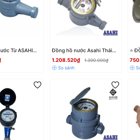
ước Từ ASAHI
Đồng hồ nước Asahi Thái
⭐ Đ
 Hãng – Đo Lưu
Lan DN20 GMK20
THÂ
₫
1.208.520₫
750
1.390.000₫
h Xác, Bền Bỉ
LOẠI