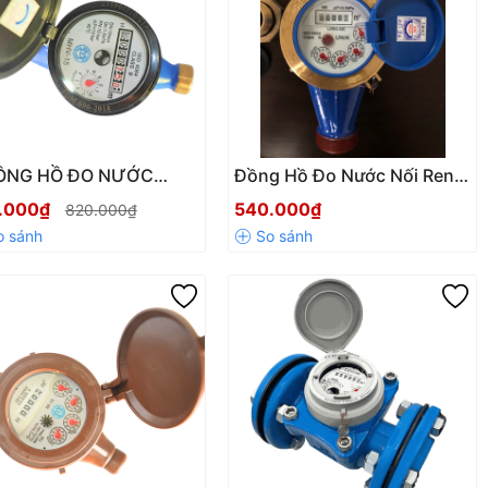
ỒNG HỒ ĐO NƯỚC
Đồng Hồ Đo Nước Nối Ren
N ĐỒNG MHV DN15 –
UNIK – Hàng Chính Hãng
.000₫
540.000₫
820.000₫
 TỪ, ĐA TIA, CẤP B ⭐
Taiwan