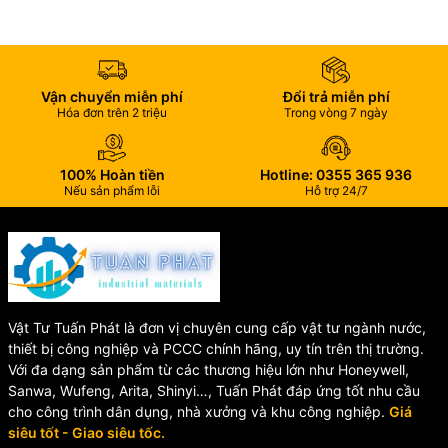
Xoay UPVC
Mặt bích xoay UPVC SH20 được sử dụng rộng rãi trong:
Hệ thống cấp thoát nước dân dụng và công nghiệp.
Vận chuyển miễn phí
Đổi trả miễn phí
Hệ thống xử lý nước và nước thải.
Hóa đơn trên 2 triệu
Trong vòng 7 ngày
Đường ống dẫn hóa chất nhẹ.
Hệ thống hồ bơi, thủy sản.
Nhà máy sản xuất và khu công nghiệp.
100% Hoàn tiền
Hotline: 0355 365 936
Nếu sản phẩm lỗi
Hỗ trợ 24/7
Vật Tư Tuấn Phát là đơn vị chuyên cung cấp vật tư ngành nước,
thiết bị công nghiệp và PCCC chính hãng, uy tín trên thị trường.
Với đa dạng sản phẩm từ các thương hiệu lớn như Honeywell,
Sanwa, Wufeng, Arita, Shinyi…, Tuấn Phát đáp ứng tốt nhu cầu
cho công trình dân dụng, nhà xưởng và khu công nghiệp.
Giá
siêu tốt - Giao siêu tốc.