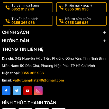
Tư vấn mua hàng
Khiếu nại - góp ý
0852 917 249
0355 365 936
Tư vấn bảo hành
Hỗ trợ sửa chữa
0355 365 936
0355 365 936
CHÍNH SÁCH
HƯỚNG DẪN
THÔNG TIN LIÊN HỆ
Địa chỉ:
342 Nguyễn Hữu Tiến, Phường Đồng Văn, Tỉnh Ninh Bình.
Miền Nam: 50 Dân Chủ, Phường Hiệp Phú, TP Hồ Chí Minh
Điện thoại:
0355 365 936
Email:
vattutuanphat249@gmail.com
HÌNH THỨC THANH TOÁN