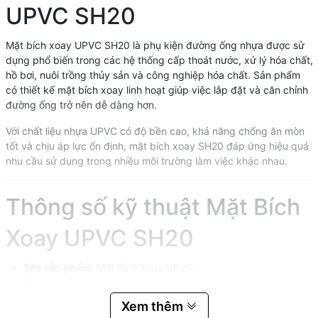
UPVC SH20
Mặt bích xoay UPVC SH20 là phụ kiện đường ống nhựa được sử
dụng phổ biến trong các hệ thống cấp thoát nước, xử lý hóa chất,
hồ bơi, nuôi trồng thủy sản và công nghiệp hóa chất. Sản phẩm
có thiết kế mặt bích xoay linh hoạt giúp việc lắp đặt và căn chỉnh
đường ống trở nên dễ dàng hơn.
Với chất liệu nhựa UPVC có độ bền cao, khả năng chống ăn mòn
tốt và chịu áp lực ổn định, mặt bích xoay SH20 đáp ứng hiệu quả
nhu cầu sử dụng trong nhiều môi trường làm việc khác nhau.
Thông số kỹ thuật Mặt Bích
Xoay UPVC SH20
Tên sản phẩm:
Mặt Bích Xoay UPVC
Model:
SH20
Chất liệu:
UPVC
Xem thêm
Kích thước:
DN15 đến DN100