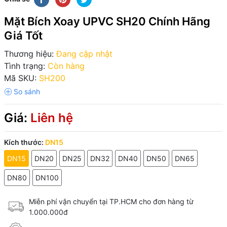
Mặt Bích Xoay UPVC SH20 Chính Hãng
Giá Tốt
Thương hiệu:
Đang cập nhật
Tình trạng:
Còn hàng
Mã SKU:
SH200
Giá:
Liên hệ
Kích thước:
DN15
DN15
DN20
DN25
DN32
DN40
DN50
DN65
DN80
DN100
Miễn phí vận chuyển tại TP.HCM cho đơn hàng từ
1.000.000đ