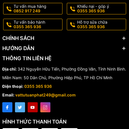
Tư vấn mua hàng
Khiếu nại - góp ý
0852 917 249
0355 365 936
Tư vấn bảo hành
Hỗ trợ sửa chữa
0355 365 936
0355 365 936
CHÍNH SÁCH
HƯỚNG DẪN
THÔNG TIN LIÊN HỆ
Địa chỉ:
342 Nguyễn Hữu Tiến, Phường Đồng Văn, Tỉnh Ninh Bình.
Miền Nam: 50 Dân Chủ, Phường Hiệp Phú, TP Hồ Chí Minh
Điện thoại:
0355 365 936
Email:
vattutuanphat249@gmail.com
HÌNH THỨC THANH TOÁN