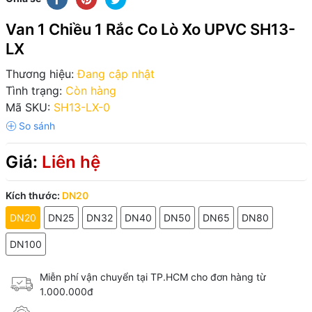
Van 1 Chiều 1 Rắc Co Lò Xo UPVC SH13-
LX
Thương hiệu:
Đang cập nhật
Tình trạng:
Còn hàng
Mã SKU:
SH13-LX-0
Giá:
Liên hệ
Kích thước:
DN20
DN20
DN25
DN32
DN40
DN50
DN65
DN80
DN100
Miễn phí vận chuyển tại TP.HCM cho đơn hàng từ
1.000.000đ