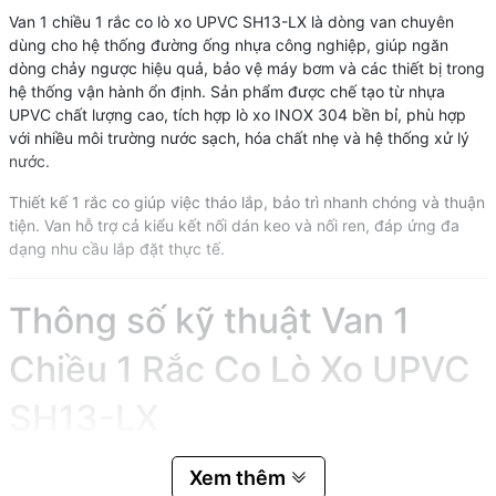
Van 1 chiều 1 rắc co lò xo UPVC SH13-LX là dòng van chuyên
dùng cho hệ thống đường ống nhựa công nghiệp, giúp ngăn
dòng chảy ngược hiệu quả, bảo vệ máy bơm và các thiết bị trong
hệ thống vận hành ổn định. Sản phẩm được chế tạo từ nhựa
UPVC chất lượng cao, tích hợp lò xo INOX 304 bền bỉ, phù hợp
với nhiều môi trường nước sạch, hóa chất nhẹ và hệ thống xử lý
nước.
Thiết kế 1 rắc co giúp việc tháo lắp, bảo trì nhanh chóng và thuận
tiện. Van hỗ trợ cả kiểu kết nối dán keo và nối ren, đáp ứng đa
dạng nhu cầu lắp đặt thực tế.
Thông số kỹ thuật Van 1
Chiều 1 Rắc Co Lò Xo UPVC
SH13-LX
Tên sản phẩm:
Van 1 chiều 1 rắc co lò xo UPVC
Xem thêm
Model:
SH13-LX