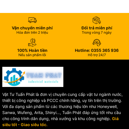
Van 1 chiều lò xo UPVC SH13-LX được sử dụng rộng rãi trong:
Hệ thống cấp thoát nước
Hệ thống xử lý nước thải
Vận chuyển miễn phí
Đổi trả miễn phí
Nhà máy hóa chất
Hóa đơn trên 2 triệu
Trong vòng 7 ngày
Hệ thống lọc nước
Dây chuyền sản xuất công nghiệp
Hệ thống hồ bơi và tưới tiêu
100% Hoàn tiền
Hotline: 0355 365 936
Nếu sản phẩm lỗi
Hỗ trợ 24/7
Vật Tư Tuấn Phát là đơn vị chuyên cung cấp vật tư ngành nước,
thiết bị công nghiệp và PCCC chính hãng, uy tín trên thị trường.
Với đa dạng sản phẩm từ các thương hiệu lớn như Honeywell,
Sanwa, Wufeng, Arita, Shinyi…, Tuấn Phát đáp ứng tốt nhu cầu
cho công trình dân dụng, nhà xưởng và khu công nghiệp.
Giá
siêu tốt - Giao siêu tốc.