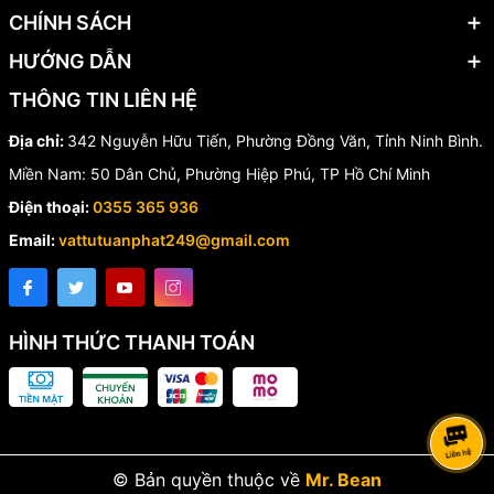
CHÍNH SÁCH
UPVC SH10?
HƯỚNG DẪN
Sản phẩm không chỉ giúp tăng tuổi thọ hệ thống mà còn giảm chi
phí bảo trì nhờ khả năng tháo lắp nhanh và vệ sinh dễ dàng. Đây
THÔNG TIN LIÊN HỆ
là lựa chọn tối ưu cho các hệ thống cần độ ổn định và độ bền cao.
Địa chỉ:
342 Nguyễn Hữu Tiến, Phường Đồng Văn, Tỉnh Ninh Bình.
Miền Nam: 50 Dân Chủ, Phường Hiệp Phú, TP Hồ Chí Minh
Điện thoại:
0355 365 936
Email:
vattutuanphat249@gmail.com
HÌNH THỨC THANH TOÁN
© Bản quyền thuộc về
Mr. Bean