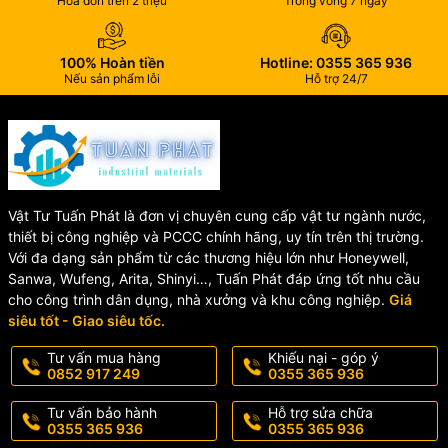
Hóa đơn trên 2 triệu
Trong vòng 7 ngày
Tên sản phẩm:
Y lọc rắc co UPVC SH10
Model:
SH10
Chất liệu:
Nhựa UPVC
100% Hoàn tiền
Hotline: 0355 365 936
Gioăng làm kín:
EPDM
Nếu sản phẩm lỗi
Hỗ trợ 24/7
Kích cỡ:
DN15, DN20, DN25, DN32, DN40, DN50, DN65,
DN80, DN100
Kiểu kết nối:
Dán keo
Áp lực làm việc:
150 PSI
Nhiệt độ làm việc:
0 – 45°C
4. Ưu điểm nổi bật
Vật Tư Tuấn Phát là đơn vị chuyên cung cấp vật tư ngành nước,
thiết bị công nghiệp và PCCC chính hãng, uy tín trên thị trường.
Lọc hiệu quả:
Giữ lại cặn bẩn, bảo vệ hệ thống đường ống và
Với đa dạng sản phẩm từ các thương hiệu lớn như Honeywell,
thiết bị.
Sanwa, Wufeng, Arita, Shinyi…, Tuấn Phát đáp ứng tốt nhu cầu
Thiết kế rắc co tiện lợi:
Dễ dàng tháo lắp, vệ sinh nhanh
cho công trình dân dụng, nhà xưởng và khu công nghiệp.
Giá
chóng.
siêu tốt - Giao siêu tốc.
Chất liệu UPVC cao cấp:
Chống ăn mòn, độ bền cao, tuổi thọ
lâu dài.
Tư vấn mua hàng
Khiếu nại - góp ý
0852 917 249
0355 365 936
Gioăng EPDM kín khít:
Chống rò rỉ nước hiệu quả.
Trọng lượng nhẹ:
Dễ vận chuyển và lắp đặt.
Tư vấn bảo hành
Hỗ trợ sửa chữa
0355 365 936
0355 365 936
👍 Tại sao nên chọn Y lọc rắc co