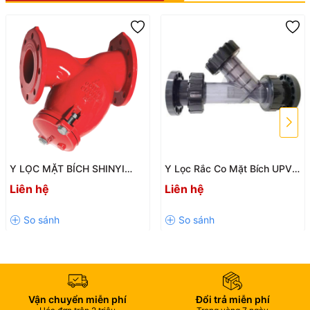
✅ Hệ thống xử lý nước thải:
Trong các hệ thống xử lý nước thải,
Y strainer UPVC được sử dụng để loại bỏ các tạp chất và cặn bẩn
từ dòng chảy của nước thải trước khi nước thải tiếp tục qua các
giai đoạn xử lý khác.
✅ Hệ thống thoát nước:
Trong hệ thống thoát nước, Y lọc UPVC
có thể được sử dụng để chặn các chất rắn như lá cây, rác thải và
tạp chất khỏi thông đường thoát nước, đảm bảo hiệu suất thoát
nước tối ưu.
✅ Ứng dụng công nghiệp khác:
Y lọc UPVC cũng có thể được sử
dụng trong nhiều ngành công nghiệp khác như hóa chất, dược
Y LỌC MẶT BÍCH SHINYI
Y Lọc Rắc Co Mặt Bích UPVC
phẩm, thực phẩm và chế biến, năng lượng, và nhiều ứng dụng
YSTX – GIẢI PHÁP BẢO VỆ
SH26 Chính Hãng, Chịu Áp
Liên hệ
Liên hệ
khác nơi cần loại bỏ tạp chất và bảo vệ các thiết bị và quá trình.
HỆ THỐNG ĐƯỜNG ỐNG
PN10
HIỆU QUẢ
Lưu ý rằng phạm vi sử dụng của Y lọc UPVC có thể thay đổi tùy
thuộc vào yêu cầu cụ thể của từng ứng dụng và cần được tuân
thủ theo hướng dẫn và các quy định liên quan.
3. Thông số kỹ thuật
Vận chuyển miễn phí
Đổi trả miễn phí