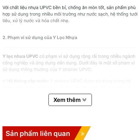
Với chất liệu nhựa UPVC bền bỉ, chống ăn mòn tốt, sản phẩm phù
hợp sử dụng trong nhiều môi trường như nước sạch, hệ thống tưới
tiêu, xử lý nước và hóa chất nhẹ.
2. Phạm vi sử dụng của Y Lọc Nhựa
Y lọc nhưa UPVC
có phạm vi sử dụng rộng rãi trong nhiều ngành
công nghiệp và ứng dụng dân dụng. Dưới đây là một số phạm vi
sử dụng thông thường của Y strainer UPVC:
✅ Hệ thống cấp nước:
Y strainer UPVC được sử dụng trong hệ
thống cấp nước để loại bỏ các hạt rắn như cát, đá, rong rêu và
tạp chất khác trước khi nước đi qua các bộ lọc khác hoặc các
Xem thêm
thiết bị như bơm và van.
✅ Hệ thống lạnh:
Trong các hệ thống làm lạnh, Y strainer UPVC
được sử dụng để ngăn chặn các hạt rắn và tạp chất khỏi làm tắc
nghẽn các bộ phận quan trọng như ống dẫn nước, bể chứa lạnh
và van.
Sản phẩm liên quan