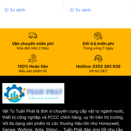
✅ Giá thành hợp lý, phù hợp nhiều công trình
Ứng dụng của Van 1 Chiều 2
Rắc Co UPVC
Vận chuyển miễn phí
Đổi trả miễn phí
Hóa đơn trên 2 triệu
Trong vòng 7 ngày
Van 1 chiều UPVC SH14 / SH14-V được sử dụng rộng rãi trong:
Hệ thống cấp thoát nước
Hệ thống xử lý nước sạch, nước thải
100% Hoàn tiền
Hotline: 0355 365 936
Nếu sản phẩm lỗi
Hỗ trợ 24/7
Đường ống hóa chất nhẹ
Hệ thống hồ bơi, nuôi trồng thủy sản
Nhà máy sản xuất công nghiệp
Hệ thống tưới tiêu nông nghiệp
Vì sao nên chọn Van 1 Chiều
Vật Tư Tuấn Phát là đơn vị chuyên cung cấp vật tư ngành nước,
thiết bị công nghiệp và PCCC chính hãng, uy tín trên thị trường.
UPVC SH14 / SH14-V?
Với đa dạng sản phẩm từ các thương hiệu lớn như Honeywell,
Sanwa, Wufeng, Arita, Shinyi…, Tuấn Phát đáp ứng tốt nhu cầu