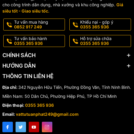
Sản phẩm được thiết kế tối ưu cho các hệ thống đường ống nhựa
cho công trình dân dụng, nhà xưởng và khu công nghiệp.
Giá
với khả năng vận hành ổn định, tuổi thọ cao và chi phí đầu tư tiết
siêu tốt - Giao siêu tốc.
kiệm. Van phù hợp cho nhiều môi trường làm việc khác nhau, đặc
Tư vấn mua hàng
Khiếu nại - góp ý
biệt là các hệ thống có yêu cầu chống ăn mòn và chống chảy
0852 917 249
0355 365 936
ngược hiệu quả.
Tư vấn bảo hành
Hỗ trợ sửa chữa
0355 365 936
0355 365 936
CHÍNH SÁCH
HƯỚNG DẪN
THÔNG TIN LIÊN HỆ
Địa chỉ:
342 Nguyễn Hữu Tiến, Phường Đồng Văn, Tỉnh Ninh Bình.
Miền Nam: 50 Dân Chủ, Phường Hiệp Phú, TP Hồ Chí Minh
Điện thoại:
0355 365 936
Email:
vattutuanphat249@gmail.com