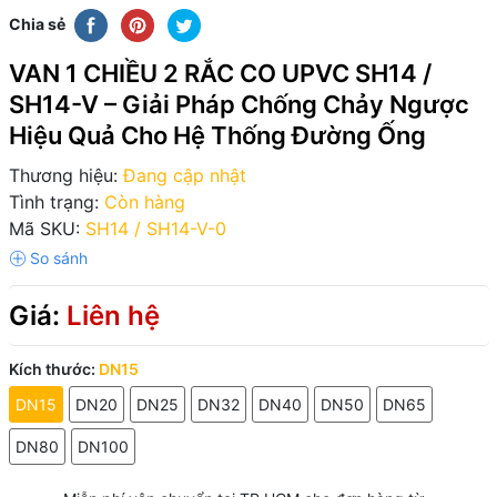
Chia sẻ
VAN 1 CHIỀU 2 RẮC CO UPVC SH14 /
SH14-V – Giải Pháp Chống Chảy Ngược
Hiệu Quả Cho Hệ Thống Đường Ống
Thương hiệu:
Đang cập nhật
Tình trạng:
Còn hàng
Mã SKU:
SH14 / SH14-V-0
Giá:
Liên hệ
Kích thước:
DN15
DN15
DN20
DN25
DN32
DN40
DN50
DN65
DN80
DN100