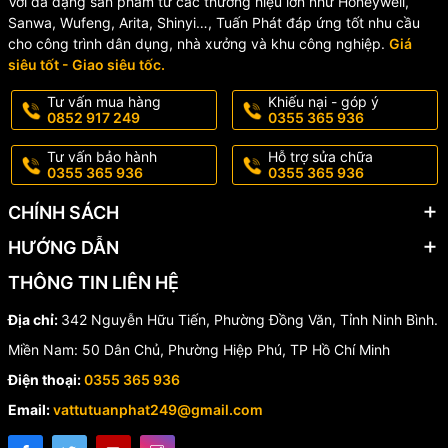
Với đa dạng sản phẩm từ các thương hiệu lớn như Honeywell,
Sanwa, Wufeng, Arita, Shinyi…, Tuấn Phát đáp ứng tốt nhu cầu
cho công trình dân dụng, nhà xưởng và khu công nghiệp.
Giá
siêu tốt - Giao siêu tốc.
Tư vấn mua hàng
Khiếu nại - góp ý
0852 917 249
0355 365 936
Tư vấn bảo hành
Hỗ trợ sửa chữa
0355 365 936
0355 365 936
CHÍNH SÁCH
HƯỚNG DẪN
THÔNG TIN LIÊN HỆ
Địa chỉ:
342 Nguyễn Hữu Tiến, Phường Đồng Văn, Tỉnh Ninh Bình.
Miền Nam: 50 Dân Chủ, Phường Hiệp Phú, TP Hồ Chí Minh
Điện thoại:
0355 365 936
Email:
vattutuanphat249@gmail.com