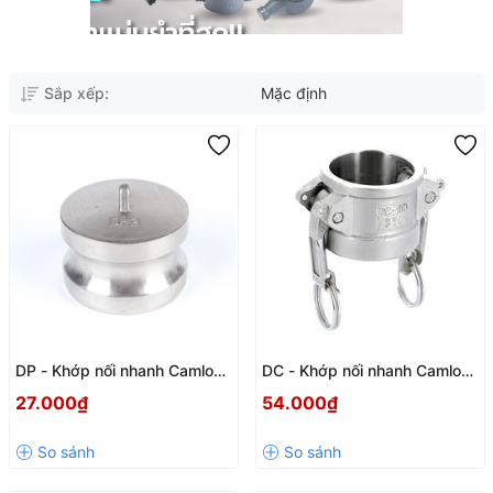
Sắp xếp:
Mặc định
DP - Khớp nối nhanh Camlock
DC - Khớp nối nhanh Camlock
inox 304 kiểu DP
inox 304 kiểu DC DN15-
27.000₫
54.000₫
DN100