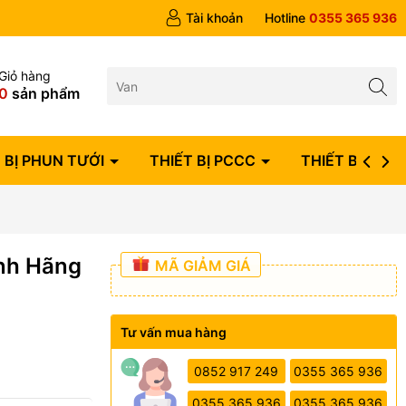
ngày
Tài khoản
Hotline
0355 365 936
Giỏ hàng
0
sản phẩm
 BỊ PHUN TƯỚI
THIẾT BỊ PCCC
THIẾT BỊ ĐIỆN
nh Hãng
MÃ GIẢM GIÁ
Tư vấn mua hàng
0852 917 249
0355 365 936
0355 365 936
0355 365 936