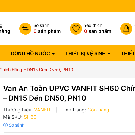
Bảo hành lỗi 1 đổi 1 trong 07 
ng
So sánh
Yêu thích
hàng
0
sản phẩm
0
sản phẩm
ĐỒNG HỒ NƯỚC
THIẾT BỊ VỆ SINH
THIẾT
Chính Hãng – DN15 Đến DN50, PN10
Van An Toàn UPVC VANFIT SH60 Chí
– DN15 Đến DN50, PN10
Thương hiệu:
VANFIT
|
Tình trạng:
Còn hàng
Mã SKU:
SH60