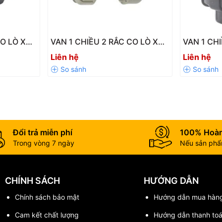
 UPVC SH60
CO LÒ XO
VAN 1 CHIỀU 2 RẮC CO LÒ XO
VAN 1 CH
-DN100
PPH SH31-LX – Chịu Nhiệt Tốt,
UPVC SH14
Liên hệ
Liên hệ
Độ Bền Cao
Chống Ch
Đổi trả miễn phí
100% Hoàn
àn VANFIT SH60?
Trong vòng 7 ngày
Nếu sản phẩm
CHÍNH SÁCH
HƯỚNG DẪN
Chính sách bảo mật
Hướng dẫn mua hàn
Cam kết chất lượng
Hướng dẫn thanh to