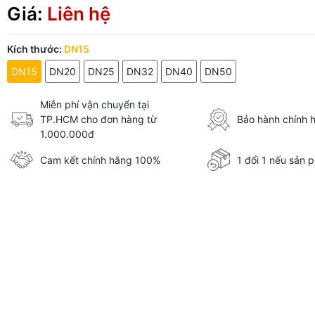
Giá:
Liên hệ
Kích thước:
DN15
DN15
DN20
DN25
DN32
DN40
DN50
Miễn phí vận chuyển tại
TP.HCM cho đơn hàng từ
Bảo hành chính 
1.000.000đ
Cam kết chính hãng 100%
1 đổi 1 nếu sản p