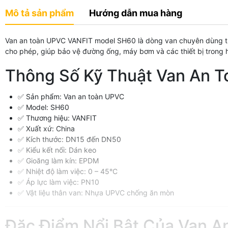
Mô tả sản phẩm
Hướng dẫn mua hàng
Van an toàn UPVC VANFIT model SH60 là dòng van chuyên dùng tro
cho phép, giúp bảo vệ đường ống, máy bơm và các thiết bị trong h
Thông Số Kỹ Thuật Van An 
✅ Sản phẩm: Van an toàn UPVC
✅ Model: SH60
✅ Thương hiệu: VANFIT
✅ Xuất xứ:
China
✅ Kích thước: DN15 đến DN50
✅ Kiểu kết nối: Dán keo
✅ Gioăng làm kín: EPDM
✅ Nhiệt độ làm việc: 0 – 45°C
✅ Áp lực làm việc: PN10
✅ Vật liệu thân van: Nhựa UPVC chống ăn mòn
Đặc Điểm Nổi Bật Của Van 