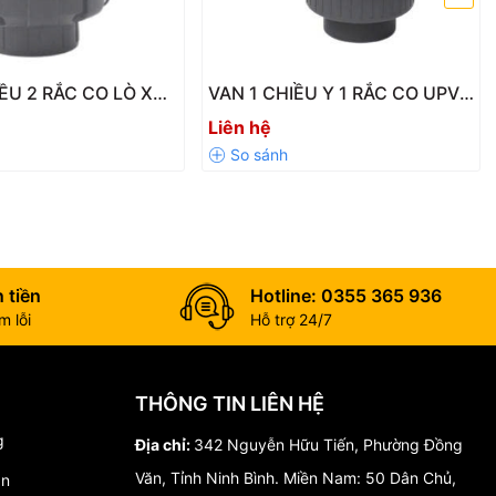
IỀU 2 RẮC CO LÒ XO
VAN 1 CHIỀU Y 1 RẮC CO UPVC
-LX – Độ Bền Cao,
SH41 – VANFIT CHINA
Liên hệ
ảy Ngược Hiệu Quả
 tiền
Hotline: 0355 365 936
 lỗi
Hỗ trợ 24/7
THÔNG TIN LIÊN HỆ
g
Địa chỉ:
342 Nguyễn Hữu Tiến, Phường Đồng
Văn, Tỉnh Ninh Bình. Miền Nam: 50 Dân Chủ,
án