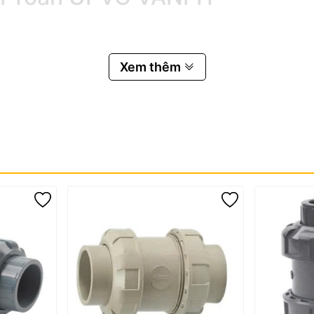
a, chống ăn mòn hóa chất và phù hợp với nhiều môi trường nước sạc
Xem thêm
iúp hạn chế nguy cơ nổ đường ống hoặc hư hỏng thiết bị.
chi phí lắp đặt.
rỉ trong quá trình sử dụng.
 so với các dòng van kim loại.