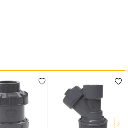
h, nước xử lý và hóa chất nhẹ.