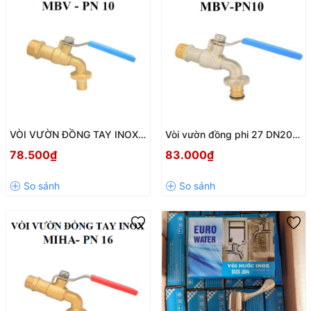
VÒI VƯỜN ĐỒNG TAY INOX
Vòi vườn đồng phi 27 DN20
MBV - PN10
MBV tay Inox đầu nối thông
78.500₫
83.000₫
minh