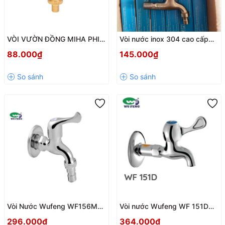
VÒI VƯỜN ĐỒNG MIHA PHI
Vòi nước inox 304 cao cấp
21 TAY INOX
chính hãng Eurowater phi 21
88.000₫
145.000₫
Vòi Nước Wufeng WF156M
Vòi nước Wufeng WF 151D
Cao Cấp – Ren 21mm | Chất
ren 21 đồng mạ crom
296.000₫
364.000₫