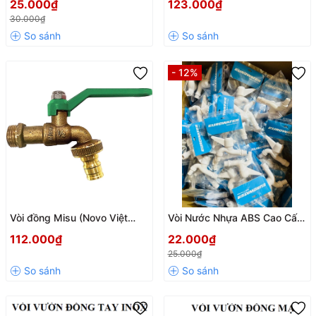
25.000₫
123.000₫
(WT00HA)
30.000₫
- 12%
Vòi đồng Misu (Novo Việt
Vòi Nước Nhựa ABS Cao Cấp
Tiệp) phi 21/27 – Chất lượng
Eurowater Phi 21
112.000₫
22.000₫
vượt trội, chuẩn quốc tế
25.000₫