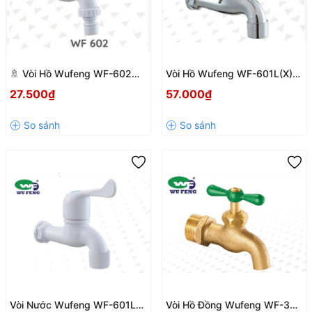
🚿 Vòi Hồ Wufeng WF-602M
Vòi Hồ Wufeng WF-601L(X)
Có Mỏ – Nhựa ABS Bền Đẹp,
Nhựa ABS Mạ Chrome Phi
27.500₫
57.000₫
Tiện Lợi
21mm Có Lưới Lọc
Vòi Nước Wufeng WF-601L
Vòi Hồ Đồng Wufeng WF-342