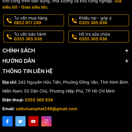
cho công trình dân dụng, nhà xưởng và khu công nghiệp.
Giá
siêu tốt - Giao siêu tốc.
Tư vấn mua hàng
Khiếu nại - góp ý
0852 917 249
0355 365 936
Tư vấn bảo hành
Hỗ trợ sửa chữa
0355 365 936
0355 365 936
CHÍNH SÁCH
HƯỚNG DẪN
THÔNG TIN LIÊN HỆ
Địa chỉ:
342 Nguyễn Hữu Tiến, Phường Đồng Văn, Tỉnh Ninh Bình.
Miền Nam: 50 Dân Chủ, Phường Hiệp Phú, TP Hồ Chí Minh
Điện thoại:
0355 365 936
Email:
vattutuanphat249@gmail.com