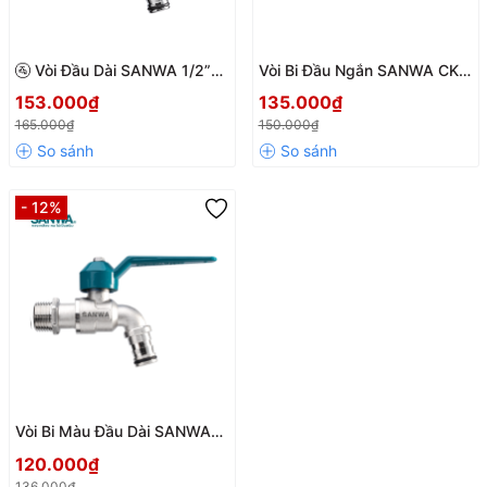
🚰 Vòi Đầu Dài SANWA 1/2”
Vòi Bi Đầu Ngắn SANWA CK
CKT15 ren 21 Thái Lan – Vòi
Thái Lan – Chống Rò Rỉ Tuyệt
153.000₫
135.000₫
Nước Chính Hãng, Chống Gỉ,
Đối, Siêu Bền Chuẩn JIS
165.000₫
150.000₫
Siêu Bền
- 12%
Vòi Bi Màu Đầu Dài SANWA
ren 21 CK15 – Nhỏ Gọn, Bền
120.000₫
Bỉ, Thẩm Mỹ Cao
136.000₫