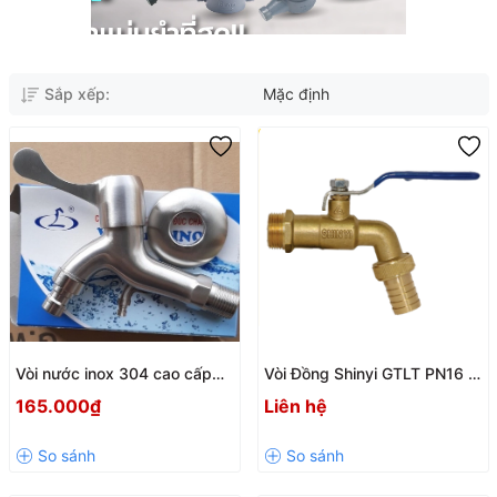
Sắp xếp:
Mặc định
Vòi nước inox 304 cao cấp
Vòi Đồng Shinyi GTLT PN16 –
chính hãng Eurowater phi 21
Vòi Khóa Nước Đồng Thau
165.000₫
Liên hệ
thân dài
Cao Cấp Cho Hệ Thống Nước
Sạch