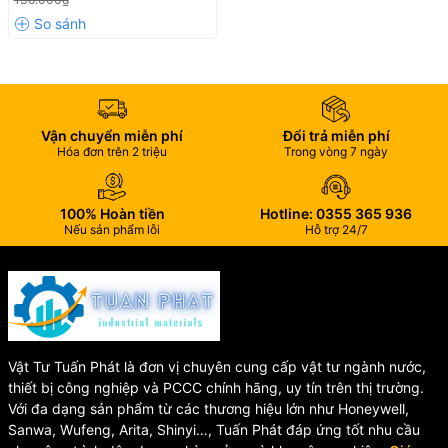
Vận chuyển miễn phí
Đổi trả miễn phí
Hóa đơn trên 2 triệu
Trong vòng 7 ngày
100% Hoàn tiền
Hotline: 0355 365 936
Nếu sản phẩm lỗi
Hỗ trợ 24/7
Vật Tư Tuấn Phát là đơn vị chuyên cung cấp vật tư ngành nước,
thiết bị công nghiệp và PCCC chính hãng, uy tín trên thị trường.
Với đa dạng sản phẩm từ các thương hiệu lớn như Honeywell,
Sanwa, Wufeng, Arita, Shinyi…, Tuấn Phát đáp ứng tốt nhu cầu