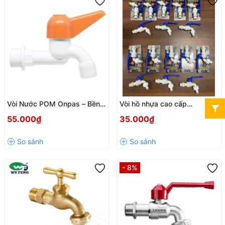
Vòi Nước POM Onpas – Bền
Vòi hồ nhựa cao cấp
Bỉ, Chống Rò Rỉ, Chịu Áp Tốt
Aquamate
55.000₫
35.000₫
- 8%