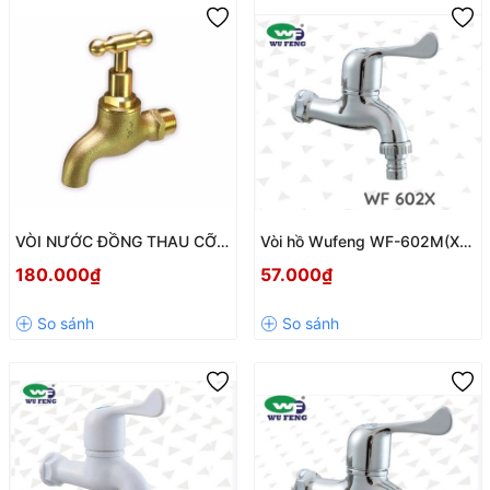
VÒI NƯỚC ĐỒNG THAU CỠ
Vòi hồ Wufeng WF-602M(X)
LỚN ONSPAS 103VD1 – SIÊU
Có Mỏ – Nhựa ABS Mạ
180.000₫
57.000₫
BỀN, CHỊU LỰC TỐT
Chrome, Chuẩn Phi 21mm