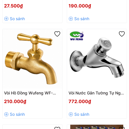
Nhựa ABS Bền Bỉ, Tiện Lợi Phi
Tay Nhôm Cao Cấp – Bền Bỉ,
27.500₫
190.000₫
21mm, Có Lưới Lọc
Chống Gỉ Sét, Dễ Lắp Đặt
Vòi Hồ Đồng Wufeng WF-
Vòi Nước Gắn Tường Tự Ngắt
342TT Tay Đồng Cao Cấp –
WUFENG WF-152 _ Tinh Tế,
210.000₫
772.000₫
Bền Bỉ, Chống Gỉ Sét, Dễ Lắp
Bền Bỉ, Chuẩn Châu Âu Cho
Đặt
Phòng Tắm Hiện Đại