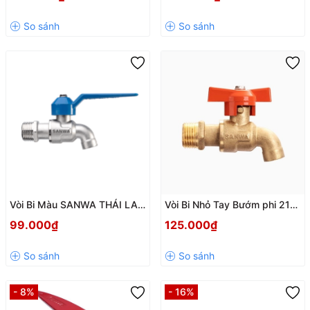
Liệu Đồng >60%, Siêu Bền –
Sang Trọng
Vòi Bi Màu SANWA THÁI LAN
Vòi Bi Nhỏ Tay Bướm phi 21
CK15FB phi 21 – Nhỏ Gọn,
SANWA CK15MiNi – Nhỏ Gọn,
99.000₫
125.000₫
Bền Bỉ, Thời Trang
Bền Bỉ, Chống Rò Rỉ Tuyệt Đối
- 8%
- 16%