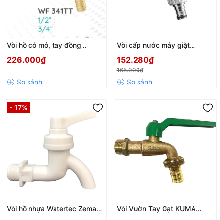
Vòi hồ có mỏ, tay đồng
Vòi cấp nước máy giặt
Wufeng WF-341TT
SANWA CKT15 – Đồng mạ
226.000₫
152.280₫
Chrome cao cấp, nhập khẩu
165.000₫
Thái Lan chính hãng
- 17%
Vòi hồ nhựa Watertec Zemart
Vòi Vườn Tay Gạt KUMA
trắng – Chính hãng Malaysia
Novo Việt Tiệp phi 21/27