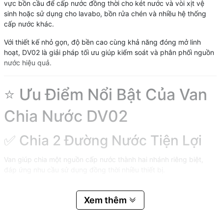
vực bồn cầu để cấp nước đồng thời cho két nước và vòi xịt vệ
sinh hoặc sử dụng cho lavabo, bồn rửa chén và nhiều hệ thống
cấp nước khác.
Với thiết kế nhỏ gọn, độ bền cao cùng khả năng đóng mở linh
hoạt, DV02 là giải pháp tối ưu giúp kiểm soát và phân phối nguồn
nước hiệu quả.
⭐ Ưu Điểm Nổi Bật Của Van
Chia Nước DV02
✅ Chia 2 Đường Nước Tiện Lợi
Van giúp chia một nguồn cấp nước thành hai nhánh riêng biệt,
đáp ứng nhu cầu sử dụng đồng thời nhiều thiết bị.
✅ Tích Hợp Chức Năng Khống
Xem thêm
Chế Nước