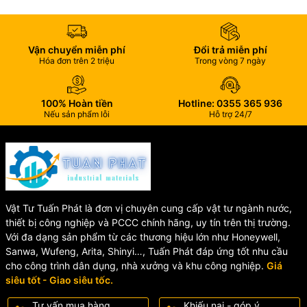
hệ thống cấp nước dân dụng hiện nay.
📋 Thông Số Kỹ Thuật Van
Vận chuyển miễn phí
Đổi trả miễn phí
Hóa đơn trên 2 triệu
Trong vòng 7 ngày
Chia Nước DV02
100% Hoàn tiền
Hotline: 0355 365 936
🔹
Mã sản phẩm:
DV02
Nếu sản phẩm lỗi
Hỗ trợ 24/7
🔹
Loại sản phẩm:
Van chia nước chữ T
🔹
Kích thước ren:
G1/2" (Phi 21mm)
🔹
Số đầu chờ:
03 đầu ren tiêu chuẩn
🔹
Chất liệu:
Nhựa ABS, POM cao cấp
🔹
Áp suất làm việc:
16 kg/cm² (1.56 MPa)
🔹
Gioăng làm kín:
Cao su chống lão hóa + Silicon đàn hồi
Vật Tư Tuấn Phát là đơn vị chuyên cung cấp vật tư ngành nước,
🔹
Thương hiệu:
Hùng Anh
thiết bị công nghiệp và PCCC chính hãng, uy tín trên thị trường.
🔹
Xuất xứ:
Việt Nam
Với đa dạng sản phẩm từ các thương hiệu lớn như Honeywell,
Sanwa, Wufeng, Arita, Shinyi…, Tuấn Phát đáp ứng tốt nhu cầu
🔧 Ứng Dụng Của Van Chia
cho công trình dân dụng, nhà xưởng và khu công nghiệp.
Giá
siêu tốt - Giao siêu tốc.
Nước DV02
Tư vấn mua hàng
Khiếu nại - góp ý