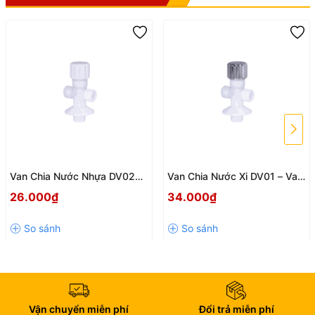
Van Chia Nước Nhựa DV02
Van Chia Nước Xi DV01 – Van
Hùng Anh – Van Chữ T Phi 21
Khóa Chữ T Chia Nước Tiện
26.000₫
34.000₫
Chia 2 Đường Nước Tiện Lợi
Lợi Cho Bồn Cầu Và Vòi Xịt
Vận chuyển miễn phí
Đổi trả miễn phí