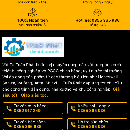
Hóa đơn trên 2 triệu
Trong vòng 7 ngày
100% Hoàn tiền
Hotline: 0355 365 936
Nếu sản phẩm lỗi
Hỗ trợ 24/7
Vật Tư Tuấn Phát là đơn vị chuyên cung cấp vật tư ngành nước,
thiết bị công nghiệp và PCCC chính hãng, uy tín trên thị trường.
Với đa dạng sản phẩm từ các thương hiệu lớn như Honeywell,
Sanwa, Wufeng, Arita, Shinyi…, Tuấn Phát đáp ứng tốt nhu cầu
cho công trình dân dụng, nhà xưởng và khu công nghiệp.
Giá
siêu tốt - Giao siêu tốc.
Tư vấn mua hàng
Khiếu nại - góp ý
0852 917 249
0355 365 936
Tư vấn bảo hành
Hỗ trợ sửa chữa
0355 365 936
0355 365 936