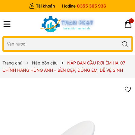
Tài khoản
Hotline
0355 365 936
0
Trang chủ
Nắp bồn cầu
NẮP BÀN CẦU RƠI ÊM HA-07
CHÍNH HÃNG HÙNG ANH – BỀN ĐẸP, ĐÓNG ÊM, DỄ VỆ SINH