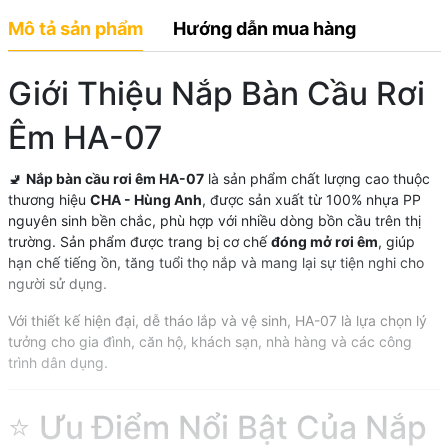
Mô tả sản phẩm
Hướng dẫn mua hàng
Giới Thiệu Nắp Bàn Cầu Rơi
Êm HA-07
🚽
Nắp bàn cầu rơi êm HA-07
là sản phẩm chất lượng cao thuộc
thương hiệu
CHA - Hùng Anh
, được sản xuất từ 100% nhựa PP
nguyên sinh bền chắc, phù hợp với nhiều dòng bồn cầu trên thị
trường. Sản phẩm được trang bị cơ chế
đóng mở rơi êm
, giúp
hạn chế tiếng ồn, tăng tuổi thọ nắp và mang lại sự tiện nghi cho
người sử dụng.
Với thiết kế hiện đại, dễ tháo lắp và vệ sinh, HA-07 là lựa chọn lý
tưởng cho gia đình, căn hộ, khách sạn, nhà hàng và các công
trình dân dụng.
⭐ Ưu Điểm Nổi Bật Của Nắp