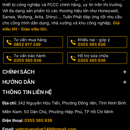
thiết bị công nghiệp và PCCC chính hãng, uy tín trên thị trường.
Thời gian
5 - 20 giây
Với đa dạng sản phẩm từ các thương hiệu lớn như Honeywell,
rơi êm
Sanwa, Wufeng, Arita, Shinyi…, Tuấn Phát đáp ứng tốt nhu cầu
Phụ kiện đi
Nhựa hoặc Inox
cho công trình dân dụng, nhà xưởng và khu công nghiệp.
Giá
kèm
siêu tốt - Giao siêu tốc.
Ứng dụng
Dùng cho sứ vệ sinh
Kích thước
Theo bản vẽ kỹ thuật
Tư vấn mua hàng
Khiếu nại - góp ý
0852 917 249
0355 365 936
🏡 Ứng Dụng Thực Tế
Tư vấn bảo hành
Hỗ trợ sửa chữa
0355 365 936
0355 365 936
✔️ Nhà ở dân dụng
CHÍNH SÁCH
✔️ Chung cư, căn hộ
HƯỚNG DẪN
✔️ Khách sạn, resort
THÔNG TIN LIÊN HỆ
✔️ Nhà hàng, quán café
Địa chỉ:
342 Nguyễn Hữu Tiến, Phường Đồng Văn, Tỉnh Ninh Bình.
✔️ Trường học, bệnh viện
Miền Nam: 50 Dân Chủ, Phường Hiệp Phú, TP Hồ Chí Minh
Điện thoại:
0355 365 936
✔️ Công trình công cộng
Email:
vattutuanphat249@gmail.com