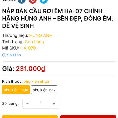
NẮP BÀN CẦU RƠI ÊM HA-07 CHÍNH
HÃNG HÙNG ANH – BỀN ĐẸP, ĐÓNG ÊM,
DỄ VỆ SINH
Thương hiệu:
HÙNG ANH
Tình trạng:
Còn hàng
Mã SKU:
HA-070
Giá:
231.000₫
Kích thước:
phụ kiện nhựa
phụ kiện nhựa
phụ kiện inox
−
+
Số lượng: