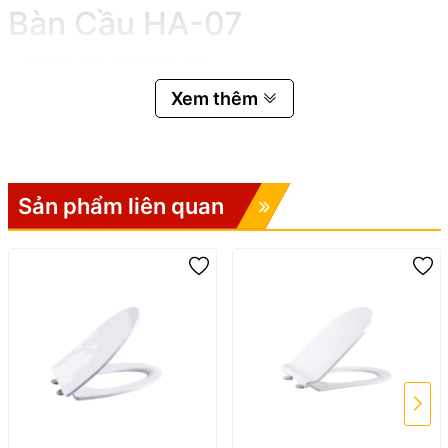
Bàn Cầu HA-07
✅
Công nghệ rơi êm hiện đại
Xem thêm
Nắp đóng từ từ trong khoảng 5 – 20 giây.
Hạn chế va đập mạnh gây tiếng ồn.
Bảo vệ bản lề và kéo dài tuổi thọ sản phẩm.
✅
Ngăn ngừa vi khuẩn và mùi hôi
Sản phẩm liên quan
Giúp hạn chế bụi bẩn, vi khuẩn phát tán ra môi trường.
Giữ không gian phòng vệ sinh luôn sạch sẽ và vệ sinh hơn.
✅
Chất liệu nhựa PP cao cấp
Sản xuất từ 100% nhựa PP chất lượng cao.
Chống ố vàng, chống bám bẩn.
Độ bền cơ học cao, chịu lực tốt.
✅
Dễ dàng tháo lắp vệ sinh
Thiết kế thông minh giúp tháo rời nhanh chóng.
Tiết kiệm thời gian lau chùi và bảo dưỡng.