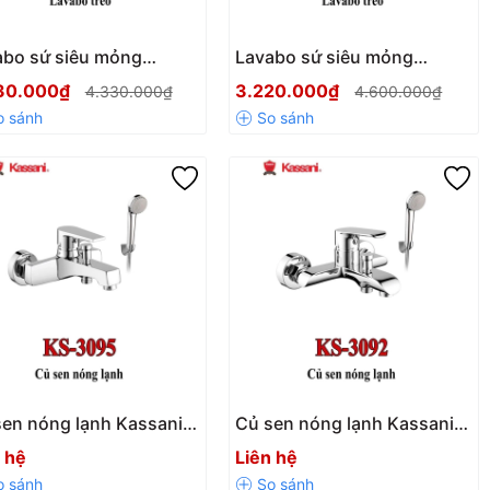
abo sứ siêu mỏng
Lavabo sứ siêu mỏng
sani KS-9224
Kassani KS-9223
30.000₫
3.220.000₫
4.330.000₫
4.600.000₫
sen nóng lạnh Kassani
Củ sen nóng lạnh Kassani
3095
KS 3092
 hệ
Liên hệ