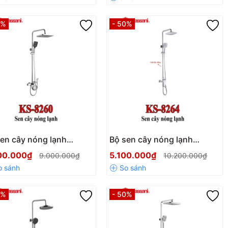
0%
- 50%
en cây nóng lạnh
Bộ sen cây nóng lạnh
sani 8260
Kassani 8264
00.000₫
5.100.000₫
9.000.000₫
10.200.000₫
0%
- 50%