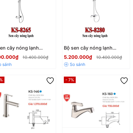
en cây nóng lạnh
Bộ sen cây nóng lạnh
sani 8265
Kassani 8280
00.000₫
5.200.000₫
10.400.000₫
10.400.000₫
6%
- 7%