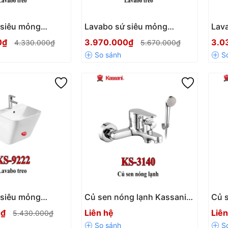
 siêu mỏng
Lavabo sứ siêu mỏng
Lav
S-9226
Kassani KS-9225
Kas
0₫
3.970.000₫
3.0
4.330.000₫
5.670.000₫
 siêu mỏng
Củ sen nóng lạnh Kassani
Củ 
S-9222
KS 3140
KS 
0₫
Liên hệ
Liên
5.430.000₫