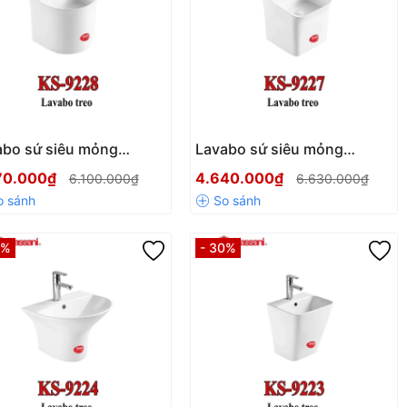
abo sứ siêu mỏng
Lavabo sứ siêu mỏng
sani KS-9228
Kassani KS-9227
70.000₫
4.640.000₫
6.100.000₫
6.630.000₫
0%
- 30%