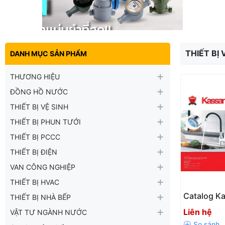
THIẾT BỊ
DANH MỤC SẢN PHẨM
THƯƠNG HIỆU
ĐỒNG HỒ NƯỚC
THIẾT BỊ VỆ SINH
THIẾT BỊ PHUN TƯỚI
THIẾT BỊ PCCC
THIẾT BỊ ĐIỆN
VAN CÔNG NGHIỆP
THIẾT BỊ HVAC
Catalog K
THIẾT BỊ NHÀ BẾP
Liên hệ
VẬT TƯ NGÀNH NƯỚC