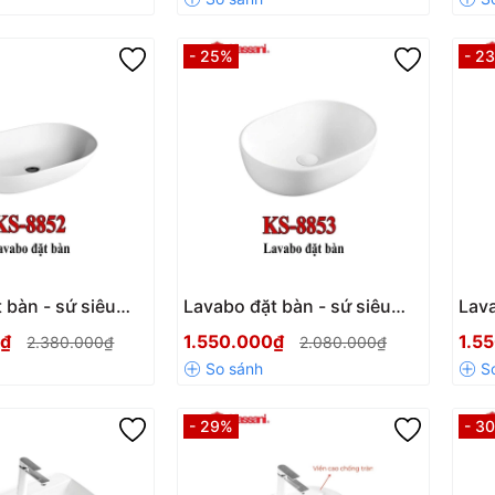
- 25%
- 2
 bàn - sứ siêu
Lavabo đặt bàn - sứ siêu
Lava
ani KS-8852
mỏng Kassani KS-8853
mỏn
0₫
1.550.000₫
1.5
2.380.000₫
2.080.000₫
- 29%
- 3