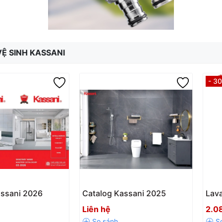
 VỆ SINH KASSANI
- 3
assani 2026
Catalog Kassani 2025
Lava
mỏn
Liên hệ
2.0