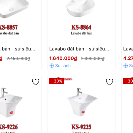
 bàn - sứ siêu
Lavabo đặt bàn - sứ siêu
Lav
ani KS-8857
mỏng Kassani KS-8864
Kas
0₫
1.640.000₫
4.2
2.450.000₫
2.300.000₫
- 30%
- 3