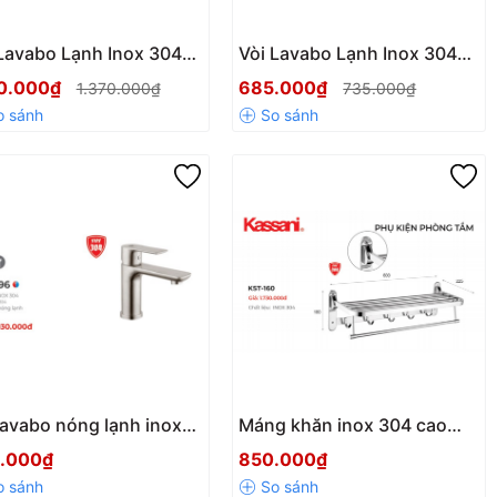
Lavabo Lạnh Inox 304
Vòi Lavabo Lạnh Inox 304
sani Cao Cấp KS-146 –
Kassani Cao Cấp KS-160 –
50.000₫
685.000₫
1.370.000₫
735.000₫
 Trọng, Bền Bỉ, Chống
Sang Trọng, Bền Bỉ, Chống
ét
Gỉ Sét
lavabo nóng lạnh inox
Máng khăn inox 304 cao
cao cấp Kassani Thái
cấp Kassani Thái Lan
.000₫
850.000₫
 KS1096
KST160