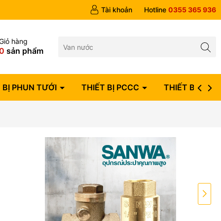
Tài khoản
Hotline
0355 365 936
Giỏ hàng
0
sản phẩm
 BỊ PHUN TƯỚI
THIẾT BỊ PCCC
THIẾT BỊ ĐIỆN