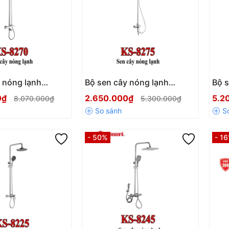
 nóng lạnh
Bộ sen cây nóng lạnh
Bộ s
270
Kassani 8275
Kas
0₫
2.650.000₫
5.2
8.070.000₫
5.300.000₫
- 50%
- 1