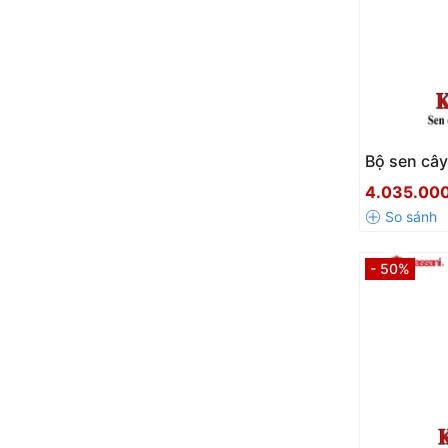
Bộ sen cây
Kassani 8
4.035.00
- 50%