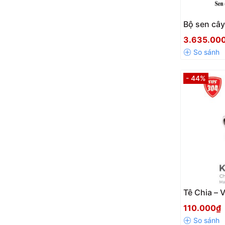
Bộ sen cây
Kassani 8
3.635.00
- 44%
Tê Chia – 
Inox 304 
110.000₫
Chính Hãn