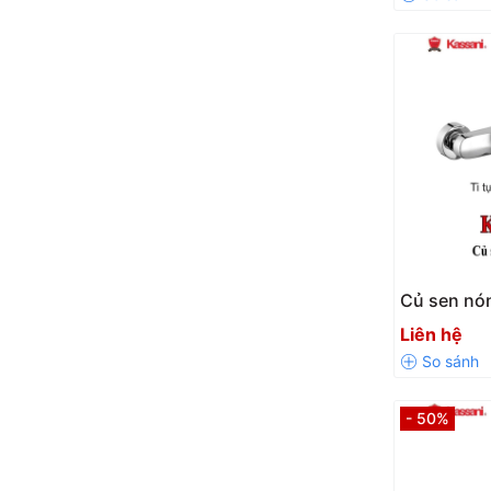
Củ sen nó
KS 3080
Liên hệ
- 50%