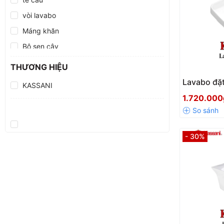
vòi lavabo
Máng khăn
Bộ sen cây
VÒI RỬA CHÉN
THƯƠNG HIỆU
Lavabo đặt
KASSANI
mỏng Kass
1.720.00
- 30%