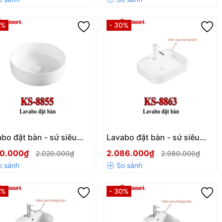
3%
- 30%
bo đặt bàn - sứ siêu
Lavabo đặt bàn - sứ siêu
g Kassani KS-8855
mỏng Kassani KS-8863
50.000₫
2.086.000₫
2.020.000₫
2.980.000₫
0%
- 30%