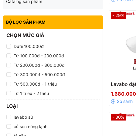
Catalog sản phẩm
- 29%
BỘ LỌC SẢN PHẨM
CHỌN MỨC GIÁ
Dưới 100.000đ
Từ 100.000đ - 200.000đ
Từ 200.000đ - 300.000đ
Từ 300.000đ - 500.000đ
Lavabo đặt
Từ 500.000đ - 1 triệu
mỏng Kass
Từ 1 triệu - 2 triệu
1.680.00
Từ 2 triệu - 5 triệu
LOẠI
Từ 5 triệu - 10 triệu
lavabo sứ
- 30%
Trên 10 triệu
củ sen nóng lạnh
tê cầu