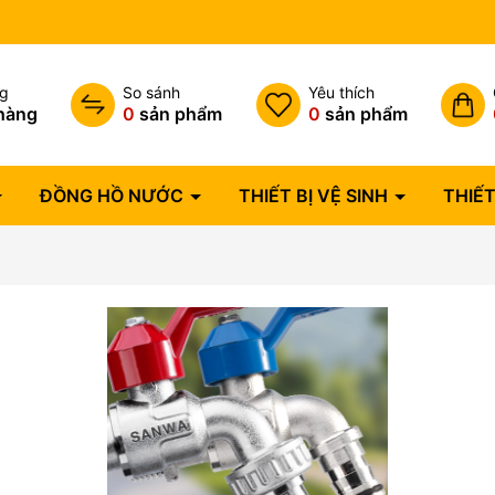
Hóa đơn VAT đầy đủ
ng
So sánh
Yêu thích
hàng
0
sản phẩm
0
sản phẩm
ĐỒNG HỒ NƯỚC
THIẾT BỊ VỆ SINH
THIẾT