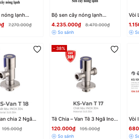
 nóng lạnh
Bộ sen cây nóng lạnh
Vòi 
225
Kassani 8245
Kas
0₫
4.235.000₫
1.1
7.270.000₫
8.470.000₫
Sang
Gỉ S
- 38%
Van chia 2 Ngã
Tê Chia – Van Tê 3 Ngã Inox
Vòi 
Kassani Cao Cấp
304 Kassani Cao Cấp Chính
304 
120.000₫
680
195.000₫
195.000₫
g
Hãng
Lan