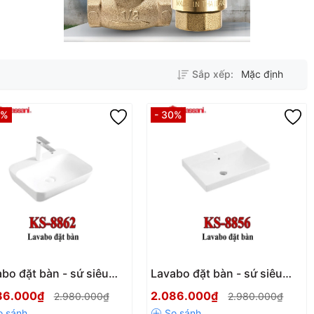
Sắp xếp:
Mặc định
0%
- 30%
bo đặt bàn - sứ siêu
Lavabo đặt bàn - sứ siêu
g Kassani KS-8862
mỏng Kassani KS-8856
86.000₫
2.086.000₫
2.980.000₫
2.980.000₫