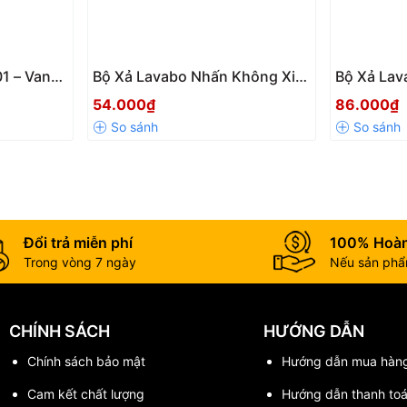
1 – Van
Bộ Xả Lavabo Nhấn Không Xi
Bộ Xả Lav
vabo LV02?
 Tiện Lợi
LV04 – Phụ Kiện Thoát Nước
Crom Cao 
54.000₫
86.000₫
ịt
Lavabo Tiện Lợi, Bền Bỉ
Thoát Nư
Rửa Mặt
Đổi trả miễn phí
100% Hoàn
Trong vòng 7 ngày
Nếu sản phẩm
CHÍNH SÁCH
HƯỚNG DẪN
Chính sách bảo mật
Hướng dẫn mua hàn
Cam kết chất lượng
Hướng dẫn thanh to