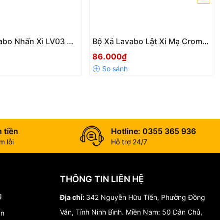
abo Nhấn Xi LV03 Mạ
Bộ Xả Lavabo Lật Xi Mạ Crom
Cấp – Bền Đẹp,
LV01 – Thoát Nước Nhanh,
86.000₫
ớc Nhanh Cho Chậu
Chống Rò Rỉ, Dễ Lắp Đặt
 tiền
Hotline: 0355 365 936
 lỗi
Hỗ trợ 24/7
THÔNG TIN LIÊN HỆ
g
Địa chỉ:
342 Nguyễn Hữu Tiến, Phường Đồng
Văn, Tỉnh Ninh Bình. Miền Nam: 50 Dân Chủ,
án