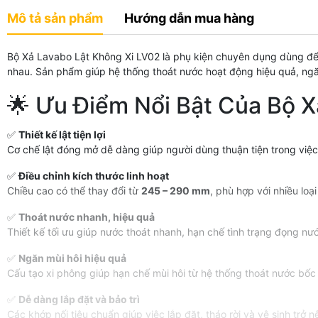
Mô tả sản phẩm
Hướng dẫn mua hàng
Bộ Xả Lavabo Lật Không Xi LV02 là phụ kiện chuyên dụng dùng để t
nhau. Sản phẩm giúp hệ thống thoát nước hoạt động hiệu quả, ng
🌟 Ưu Điểm Nổi Bật Của Bộ 
✅
Thiết kế lật tiện lợi
Cơ chế lật đóng mở dễ dàng giúp người dùng thuận tiện trong việ
✅
Điều chỉnh kích thước linh hoạt
Chiều cao có thể thay đổi từ
245 – 290 mm
, phù hợp với nhiều loạ
✅
Thoát nước nhanh, hiệu quả
Thiết kế tối ưu giúp nước thoát nhanh, hạn chế tình trạng đọng nư
✅
Ngăn mùi hôi hiệu quả
Cấu tạo xi phông giúp hạn chế mùi hôi từ hệ thống thoát nước bốc
✅
Dễ dàng lắp đặt và bảo trì
Các khớp nối tiêu chuẩn giúp việc lắp đặt, tháo rời và vệ sinh trở n