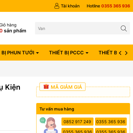
ngày
Tài khoản
Hotline
0355 365 936
Giỏ hàng
0
sản phẩm
 BỊ PHUN TƯỚI
THIẾT BỊ PCCC
THIẾT BỊ ĐIỆN
ụ Kiện
MÃ GIẢM GIÁ
Tư vấn mua hàng
0852 917 249
0355 365 936
0355 365 936
0355 365 936