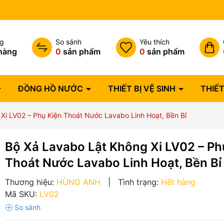
Bảo hành lỗi 1 đổi 1 trong 07 
ng
So sánh
Yêu thích
hàng
0
sản phẩm
0
sản phẩm
ĐỒNG HỒ NƯỚC
THIẾT BỊ VỆ SINH
THIẾT
Xi LV02 – Phụ Kiện Thoát Nước Lavabo Linh Hoạt, Bền Bỉ
Bộ Xả Lavabo Lật Không Xi LV02 – Ph
Thoát Nước Lavabo Linh Hoạt, Bền Bỉ
Thương hiệu:
HÙNG ANH
|
Tình trạng:
Hết hàng
Mã SKU:
LV02