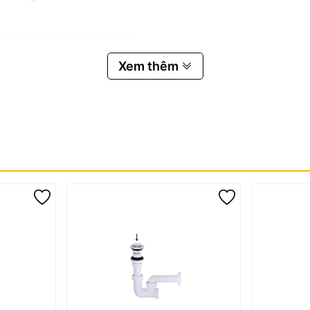
ng ẩm ướt trong thời gian dài.
 Lavabo LV02
Xem thêm
abo LV02