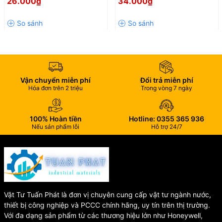
26.000₫
34.000₫
động
Chia 2 Đường Nước Tiện Lợi
Lợi Cho Bồn Cầu Và Vòi Xịt
Nhiệt độ hoạt
5°C - 49°C
động
Nhựa ABS, POM, PP
Chất liệu
chịu nhiệt
Thương hiệu
CHA - Hùng Anh
Xuất xứ
Việt Nam
Vận chuyển miễn phí
Đổi trả miễn phí
🔧 Chất Liệu Cao Cấp, Độ
Hóa đơn trên 2 triệu
Trong vòng 7 ngày
Bền Vượt Trội
100% Hoàn tiền
Hotline: 0355 365 936
Nếu sản phẩm lỗi
Hỗ trợ 24/7
Cụm cấp WS07 được sản xuất từ:
🔹
Nhựa ABS cao cấp
chịu va đập tốt.
🔹
Nhựa POM kỹ thuật
có độ cứng và độ bền cơ học cao.
🔹
Nhựa PP chịu nhiệt
giúp sản phẩm hoạt động ổn định trong
thời gian dài.
Vật Tư Tuấn Phát là đơn vị chuyên cung cấp vật tư ngành nước,
thiết bị công nghiệp và PCCC chính hãng, uy tín trên thị trường.
Sự kết hợp này giúp sản phẩm chống ăn mòn, chống lão hóa và
Với đa dạng sản phẩm từ các thương hiệu lớn như Honeywell,