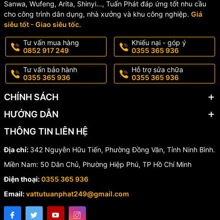
duy trì hiệu suất cấp nước ổn định.
Sanwa, Wufeng, Arita, Shinyi…, Tuấn Phát đáp ứng tốt nhu cầu
cho công trình dân dụng, nhà xưởng và khu công nghiệp.
Giá
🏠 Ứng Dụng Thực Tế
siêu tốt - Giao siêu tốc.
Tư vấn mua hàng
Khiếu nại - góp ý
✔️ Bồn cầu két rời.
0852 917 249
0355 365 936
✔️ Bồn cầu liền khối.
Tư vấn bảo hành
Hỗ trợ sửa chữa
0355 365 936
0355 365 936
✔️ Công trình dân dụng.
CHÍNH SÁCH
✔️ Nhà hàng, khách sạn.
HƯỚNG DẪN
✔️ Chung cư, văn phòng.
THÔNG TIN LIÊN HỆ
✔️ Các khu vực có nguồn nước nhiễm phèn hoặc nước chưa ổn
định.
Địa chỉ:
342 Nguyễn Hữu Tiến, Phường Đồng Văn, Tỉnh Ninh Bình.
💡 Vì Sao Nên Chọn Cụm
Miền Nam: 50 Dân Chủ, Phường Hiệp Phú, TP Hồ Chí Minh
Điện thoại:
0355 365 936
Cấp Piston Pro WS07?
Email:
vattutuanphat249@gmail.com
👉 Hoạt động êm ái, giảm tiếng ồn.