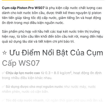
Cụm cấp Piston Pro WS07
là phụ kiện cấp nước chất lượng cao
dành cho két nước bồn cầu, được thiết kế theo nguyên lý piston
tiên tiến giúp tăng tốc độ cấp nước, giảm tiếng ồn và hoạt động
ổn định trong mọi điều kiện nguồn nước.
Sản phẩm phù hợp với hầu hết các loại két nước trên thị trường
hiện nay, từ bồn cầu liền khối đến bồn cầu két rời, mang đến hiệu
quả sử dụng lâu dài và tiết kiệm chi phí bảo trì.
⭐ Ưu Điểm Nổi Bật Của Cụm
Cấp WS07
✅
Chịu áp lực nước cao
từ 0.3 – 8.0 kg/cm², hoạt động ổn định
trong nhiều điều kiện khác nhau.
✅
Sử dụng được cho mọi nguồn nước
như nước máy, nước
nhiễm phèn, nước có cặn bẩn.
✅
Tốc độ cấp nước nhanh
, rút ngắn thời gian chờ sau mỗi lần xả.