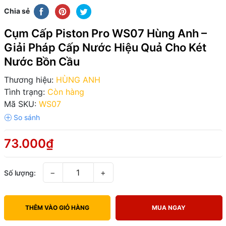
Chia sẻ
Cụm Cấp Piston Pro WS07 Hùng Anh –
Giải Pháp Cấp Nước Hiệu Quả Cho Két
Nước Bồn Cầu
Thương hiệu:
HÙNG ANH
Tình trạng:
Còn hàng
Mã SKU:
WS07
73.000₫
−
+
Số lượng:
THÊM VÀO GIỎ HÀNG
MUA NGAY