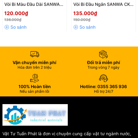
Vòi Bi Màu Đầu Dài SANWA
Vòi Bi Đầu Ngắn SANWA CK
ren 21 CK15 – Nhỏ Gọn, Bền
Thái Lan – Chống Rò Rỉ Tuyệt
120.000₫
135.000₫
Bỉ, Thẩm Mỹ Cao
Đối, Siêu Bền Chuẩn JIS
136.000₫
150.000₫
Vận chuyển miễn phí
Đổi trả miễn phí
Hóa đơn trên 2 triệu
Trong vòng 7 ngày
100% Hoàn tiền
Hotline: 0355 365 936
Nếu sản phẩm lỗi
Hỗ trợ 24/7
Vật Tư Tuấn Phát là đơn vị chuyên cung cấp vật tư ngành nước,