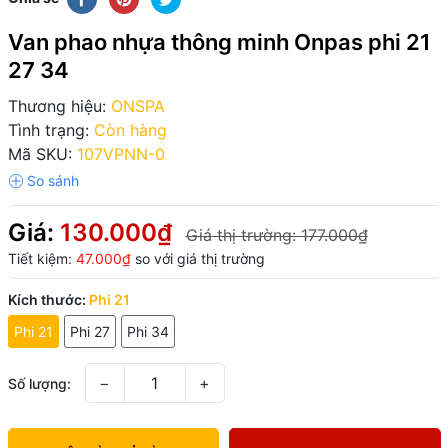
Van phao nhựa thông minh Onpas phi 21
27 34
Thương hiệu:
ONSPA
Tình trạng:
Còn hàng
Mã SKU:
107VPNN-0
Giá:
130.000₫
Giá thị trường:
177.000₫
Tiết kiệm:
47.000₫
so với giá thị trường
Kích thước:
Phi 21
Phi 21
Phi 27
Phi 34
−
+
Số lượng: