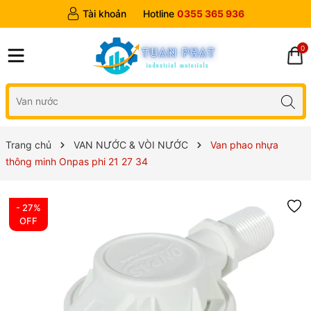
Tài khoản
Hotline
0355 365 936
0
Trang chủ
VAN NƯỚC & VÒI NƯỚC
Van phao nhựa
thông minh Onpas phi 21 27 34
- 27%
OFF