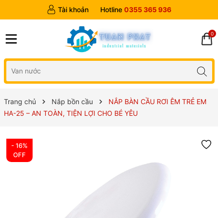
Tài khoản
Hotline
0355 365 936
0
Trang chủ
Nắp bồn cầu
NẮP BÀN CẦU RƠI ÊM TRẺ EM
HA-25 – AN TOÀN, TIỆN LỢI CHO BÉ YÊU
- 16%
OFF