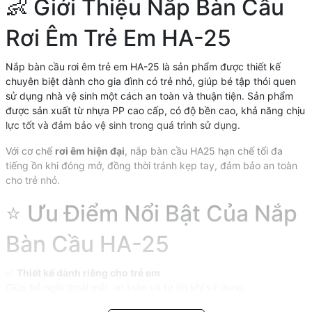
👶 Giới Thiệu Nắp Bàn Cầu
Rơi Êm Trẻ Em HA-25
Nắp bàn cầu rơi êm trẻ em HA-25 là sản phẩm được thiết kế
chuyên biệt dành cho gia đình có trẻ nhỏ, giúp bé tập thói quen
sử dụng nhà vệ sinh một cách an toàn và thuận tiện. Sản phẩm
được sản xuất từ nhựa PP cao cấp, có độ bền cao, khả năng chịu
lực tốt và đảm bảo vệ sinh trong quá trình sử dụng.
Với cơ chế
rơi êm hiện đại
, nắp bàn cầu HA25 hạn chế tối đa
tiếng ồn khi đóng mở, đồng thời tránh kẹp tay, đảm bảo an toàn
cho trẻ nhỏ.
⭐ Ưu Điểm Nổi Bật Của Nắp
Bàn Cầu HA-25
✅
Thiết kế dành riêng cho trẻ em
Giúp bé ngồi thoải mái, an toàn và tự tin khi sử dụng.