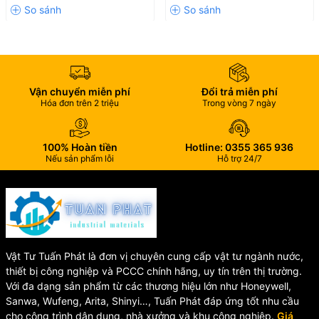
Mã sản
HA25
phẩm
Tên sản
Nắp bàn cầu rơi êm trẻ
phẩm
em
100% Nhựa PP chất
Chất liệu
lượng cao
Vận chuyển miễn phí
Đổi trả miễn phí
Trọng
1.09 kg
Hóa đơn trên 2 triệu
Trong vòng 7 ngày
lượng
Độ bền
100.000 lần
hoạt động
100% Hoàn tiền
Hotline: 0355 365 936
Tính năng
Rơi êm chống ồn
Nếu sản phẩm lỗi
Hỗ trợ 24/7
Thời gian
5 – 20 giây
rơi êm
Phụ kiện
Nhựa
Kích
Theo bản vẽ sản phẩm
thước
Thương
Vật Tư Tuấn Phát là đơn vị chuyên cung cấp vật tư ngành nước,
CHA – Hùng Anh
hiệu
thiết bị công nghiệp và PCCC chính hãng, uy tín trên thị trường.
🎯 Ứng Dụng
Với đa dạng sản phẩm từ các thương hiệu lớn như Honeywell,
Sanwa, Wufeng, Arita, Shinyi…, Tuấn Phát đáp ứng tốt nhu cầu
cho công trình dân dụng, nhà xưởng và khu công nghiệp.
Giá