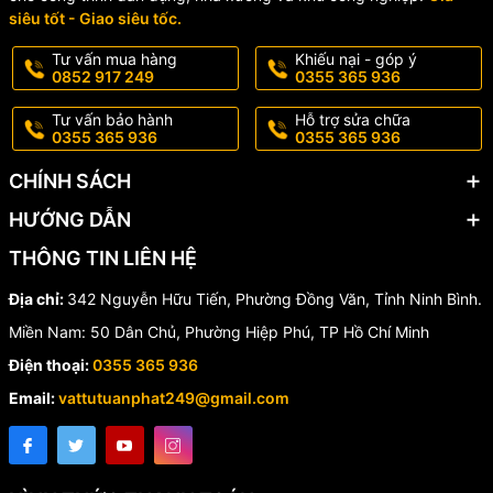
🔹 Lắp đặt cho các loại bàn cầu phù hợp trong gia đình.
siêu tốt - Giao siêu tốc.
🔹 Thích hợp cho gia đình có trẻ nhỏ.
🔹 Sử dụng tại trường mầm non, nhà trẻ, khu vui chơi trẻ em.
Tư vấn mua hàng
Khiếu nại - góp ý
🔹 Giúp bé hình thành thói quen tự lập trong sinh hoạt hàng ngày.
0852 917 249
0355 365 936
🏆 Vì Sao Nên Chọn Nắp
Tư vấn bảo hành
Hỗ trợ sửa chữa
0355 365 936
0355 365 936
Bàn Cầu Trẻ Em HA-25?
CHÍNH SÁCH
HƯỚNG DẪN
✔ Thiết kế thân thiện với trẻ nhỏ.
✔ Rơi êm an toàn, chống kẹp tay.
THÔNG TIN LIÊN HỆ
✔ Chất liệu PP bền đẹp, dễ vệ sinh.
✔ Chống bám bẩn, chống mùi hiệu quả.
Địa chỉ:
342 Nguyễn Hữu Tiến, Phường Đồng Văn, Tỉnh Ninh Bình.
✔ Thương hiệu CHA – Hùng Anh uy tín.
Miền Nam: 50 Dân Chủ, Phường Hiệp Phú, TP Hồ Chí Minh
✔ Giá thành hợp lý, độ bền cao.
Điện thoại:
0355 365 936
📞 Liên Hệ Tư Vấn Và Đặt
Email:
vattutuanphat249@gmail.com
Hàng
Nắp bàn cầu rơi êm trẻ em HA-25 là giải pháp hoàn hảo giúp