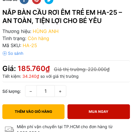
NẮP BÀN CẦU RƠI ÊM TRẺ EM HA-25 –
AN TOÀN, TIỆN LỢI CHO BÉ YÊU
Thương hiệu:
HÙNG ANH
Tình trạng:
Còn hàng
Mã SKU:
HA-25
Giá:
185.760₫
Giá thị trường:
220.000₫
Tiết kiệm:
34.240₫
so với giá thị trường
−
+
Số lượng:
THÊM VÀO GIỎ HÀNG
MUA NGAY
Miễn phí vận chuyển tại TP.HCM cho đơn hàng từ