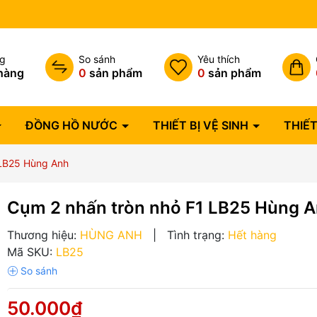
Bảo hành lỗi 1 đổi 1 trong 07 
ng
So sánh
Yêu thích
hàng
0
sản phẩm
0
sản phẩm
ĐỒNG HỒ NƯỚC
THIẾT BỊ VỆ SINH
THIẾT
 LB25 Hùng Anh
Cụm 2 nhấn tròn nhỏ F1 LB25 Hùng 
Thương hiệu:
HÙNG ANH
|
Tình trạng:
Hết hàng
Mã SKU:
LB25
50.000₫