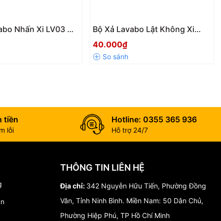
abo Nhấn Xi LV03 Mạ
Bộ Xả Lavabo Lật Không Xi
Cấp – Bền Đẹp,
LV02 – Phụ Kiện Thoát Nước
40.000₫
ớc Nhanh Cho Chậu
Lavabo Linh Hoạt, Bền Bỉ
 tiền
Hotline: 0355 365 936
 lỗi
Hỗ trợ 24/7
THÔNG TIN LIÊN HỆ
g
Địa chỉ:
342 Nguyễn Hữu Tiến, Phường Đồng
Văn, Tỉnh Ninh Bình. Miền Nam: 50 Dân Chủ,
án
Phường Hiệp Phú, TP Hồ Chí Minh