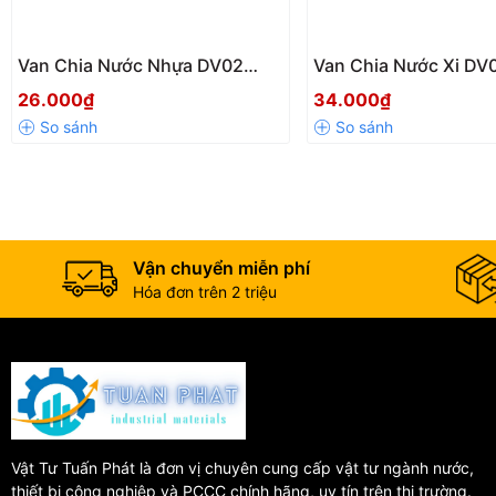
Van Chia Nước Nhựa DV02
Van Chia Nước Xi DV0
Hùng Anh – Van Chữ T Phi 21
Khóa Chữ T Chia Nước
26.000₫
34.000₫
Chia 2 Đường Nước Tiện Lợi
Cho Bồn Cầu Và Vòi X
Vận chuyển miễn phí
Hóa đơn trên 2 triệu
Vật Tư Tuấn Phát là đơn vị chuyên cung cấp vật tư ngành nước,
thiết bị công nghiệp và PCCC chính hãng, uy tín trên thị trường.