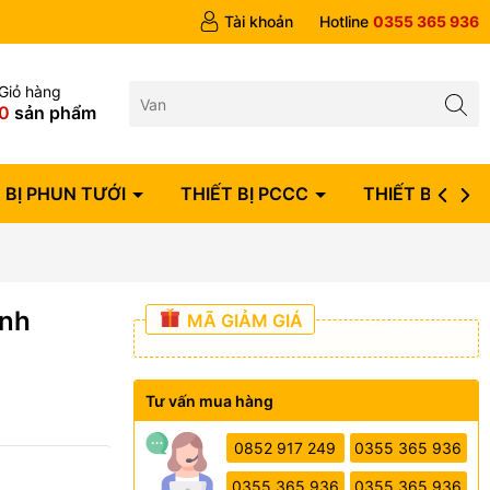
ngày
Tài khoản
Hotline
0355 365 936
Giỏ hàng
0
sản phẩm
 BỊ PHUN TƯỚI
THIẾT BỊ PCCC
THIẾT BỊ ĐIỆN
Anh
MÃ GIẢM GIÁ
Tư vấn mua hàng
0852 917 249
0355 365 936
0355 365 936
0355 365 936