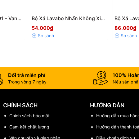
1 – Van
Bộ Xả Lavabo Nhấn Không Xi
Bộ Xả Lav
 Tiện Lợi
LV04 – Phụ Kiện Thoát Nước
Crom Cao 
54.000₫
86.000₫
ịt
Lavabo Tiện Lợi, Bền Bỉ
Thoát Nư
Rửa Mặt
Đổi trả miễn phí
100% Hoàn
Trong vòng 7 ngày
Nếu sản phẩm
CHÍNH SÁCH
HƯỚNG DẪN
Chính sách bảo mật
Hướng dẫn mua hàn
Cam kết chất lượng
Hướng dẫn thanh to
Vận chuyển và giao nhận
Điều khoản dịch vụ