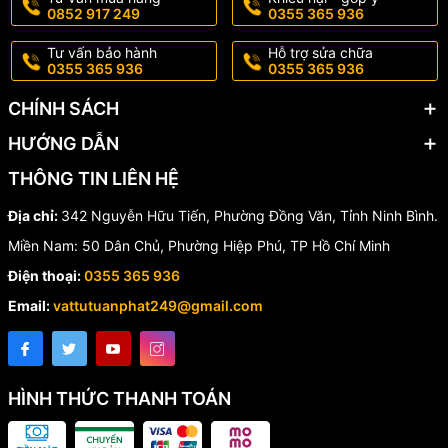
0852 917 249
0355 365 936
Hùng Anh
, hãy lựa chọn đơn vị cung cấp uy tín để đảm bảo chất
lượng sản phẩm và chế độ bảo hành tốt nhất.
Tư vấn bảo hành
Hỗ trợ sửa chữa
0355 365 936
0355 365 936
Hotline:
0355.365.936 - 0852
CHÍNH SÁCH
917 249
HƯỚNG DẪN
THÔNG TIN LIÊN HỆ
Địa chỉ:
342 Nguyễn Hữu Tiến, Phường Đồng Văn, Tỉnh Ninh Bình.
Miền Nam: 50 Dân Chủ, Phường Hiệp Phú, TP Hồ Chí Minh
Điện thoại:
0355 365 936
Email:
vattutuanphat249@gmail.com
HÌNH THỨC THANH TOÁN