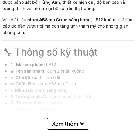
được sản xuất bởi
Hùng Anh
, thiết kế hiện đại, độ bền cao và
tương thích với nhiều loại bộ xả trên thị trường.
Với chất liệu
nhựa ABS mạ Crom sáng bóng
, LB12 không chỉ đảm
bảo độ bền vượt trội mà còn tăng tính thẩm mỹ cho không gian
phòng tắm.
🔧 Thông số kỹ thuật
🏷️
Mã sản phẩm:
LB12
🚽
Tên sản phẩm:
Cụm 2 nhấn vuông
💧
Chế độ xả:
3 lít và 6 lít
🧱
Chất liệu:
Nhựa ABS mạ Crom
✨
Màu sắc:
Crom sáng bóng
🔄
Tương thích:
Đa dạng bộ xả 2 chế độ
🏭
Thương hiệu:
Hùng Anh
🇻🇳
Xuất xứ:
Việt Nam
Xem thêm
⭐ Ưu điểm nổi bật của Cụm