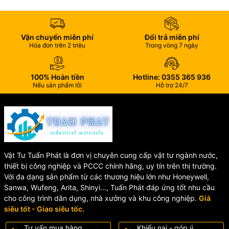
tính thẩm mỹ cho khu vực vệ sinh.
⏳ Độ bền cao
Vận chuyển miễn phí
Đổi trả miễn phí
Hóa đơn trên 2 triệu
Trong vòng 7 ngày
Cơ cấu vận hành ổn định, chịu được tần suất sử dụng thường
xuyên trong thời gian dài.
100% Hoàn tiền
Hotline: 0355 365 936
Nếu sản phẩm lỗi
Hỗ trợ 24/7
🚿 Ứng dụng của LB12
Phù hợp với các bộ xả bồn cầu 2 chế độ.
Thay thế nút nhấn cũ bị hư hỏng hoặc xuống cấp.
Sử dụng cho công trình dân dụng, căn hộ, khách sạn, nhà
hàng và văn phòng.
Vật Tư Tuấn Phát là đơn vị chuyên cung cấp vật tư ngành nước,
thiết bị công nghiệp và PCCC chính hãng, uy tín trên thị trường.
📞 Mua Cụm 2 Nhấn Vuông
Với đa dạng sản phẩm từ các thương hiệu lớn như Honeywell,
Sanwa, Wufeng, Arita, Shinyi…, Tuấn Phát đáp ứng tốt nhu cầu
cho công trình dân dụng, nhà xưởng và khu công nghiệp.
Giá
LB12 Chính Hãng Ở Đâu?
siêu tốt - Giao siêu tốc.
Nếu bạn đang tìm kiếm
cụm 2 nhấn vuông LB12 chính hãng
Tư vấn mua hàng
Khiếu nại - góp ý