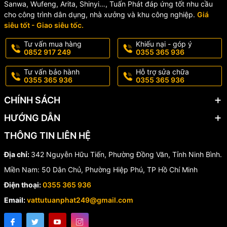
Sanwa, Wufeng, Arita, Shinyi…, Tuấn Phát đáp ứng tốt nhu cầu
lượng cao:
cho công trình dân dụng, nhà xưởng và khu công nghiệp.
Giá
siêu tốt - Giao siêu tốc.
✔️
ABS
: Chịu va đập tốt, độ cứng cao.
Tư vấn mua hàng
Khiếu nại - góp ý
✔️
POM
: Chống mài mòn, hoạt động ổn định lâu dài.
0852 917 249
0355 365 936
✔️
PP chịu nhiệt
: Kháng hóa chất và chịu nhiệt hiệu quả.
Tư vấn bảo hành
Hỗ trợ sửa chữa
0355 365 936
0355 365 936
Nhờ đó sản phẩm có tuổi thọ cao, hạn chế tình trạng rò rỉ hay hư
hỏng trong quá trình sử dụng.
CHÍNH SÁCH
HƯỚNG DẪN
🔧 Ứng dụng của Cụm Xả
THÔNG TIN LIÊN HỆ
FV01
Địa chỉ:
342 Nguyễn Hữu Tiến, Phường Đồng Văn, Tỉnh Ninh Bình.
🏠 Nhà ở dân dụng
Miền Nam: 50 Dân Chủ, Phường Hiệp Phú, TP Hồ Chí Minh
Điện thoại:
0355 365 936
🏢 Chung cư, văn phòng
Email:
vattutuanphat249@gmail.com
🏨 Khách sạn, nhà nghỉ
🏫 Trường học