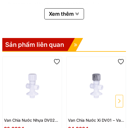
🔹
Tương thích với hầu hết các loại sứ két rời
trên thị trường.
Xem thêm
🔹
Cơ chế xả gạt truyền thống
dễ thao tác, ít hư hỏng.
🔹
Hoạt động ổn định trong mọi môi trường nước
, kể cả nước
nhiễm phèn.
🔹
Tốc độ xả mạnh lên đến 1.86 lít/giây
, giúp làm sạch hiệu quả.
Sản phẩm liên quan
🔹
Độ bền cao lên đến 200.000 lần hoạt động
.
🔹
Chiều cao cột xả có thể điều chỉnh theo yêu cầu
, phù hợp
nhiều loại két nước.
🔹
Giá thành kinh tế
, tiết kiệm chi phí đầu tư và thay thế.
📋 Thông số kỹ thuật Cụm
Xả Một Cấp FV01
Van Chia Nước Nhựa DV02
Van Chia Nước Xi DV01 – Van
Thông số
Giá trị
Hùng Anh – Van Chữ T Phi 21
Khóa Chữ T Chia Nước Tiện