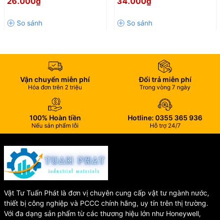
26.000₫
34.000₫
Tên sản
Chia 2 Đường Nước Tiện Lợi
Lợi Cho Bồn Cầu Và Vòi Xịt
Cụm xả một cấp FV01
phẩm
Mã sản
FV01
phẩm
Tốc độ xả
1.86 lít/giây
Độ bền
200.000 lần
hoạt động
Chiều cao
260 mm (điều chỉnh theo
Vận chuyển miễn phí
Đổi trả miễn phí
Hóa đơn trên 2 triệu
Trong vòng 7 ngày
cột xả
yêu cầu)
Nhựa ABS, POM, PP chịu
Chất liệu
nhiệt
100% Hoàn tiền
Hotline: 0355 365 936
Thương
Nếu sản phẩm lỗi
Hỗ trợ 24/7
CHA - Hùng Anh
hiệu
Xuất xứ
Việt Nam
🏆 Chất liệu cao cấp – Hoạt
động bền bỉ
Vật Tư Tuấn Phát là đơn vị chuyên cung cấp vật tư ngành nước,
thiết bị công nghiệp và PCCC chính hãng, uy tín trên thị trường.
Với đa dạng sản phẩm từ các thương hiệu lớn như Honeywell,
FV01 được sản xuất từ sự kết hợp của các loại nhựa kỹ thuật chất