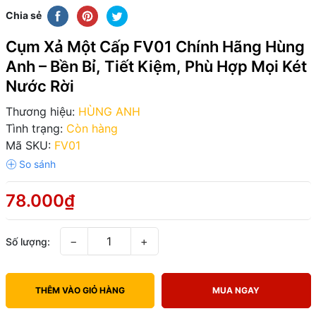
Chia sẻ
Cụm Xả Một Cấp FV01 Chính Hãng Hùng
Anh – Bền Bỉ, Tiết Kiệm, Phù Hợp Mọi Két
Nước Rời
Thương hiệu:
HÙNG ANH
Tình trạng:
Còn hàng
Mã SKU:
FV01
78.000₫
−
+
Số lượng:
THÊM VÀO GIỎ HÀNG
MUA NGAY