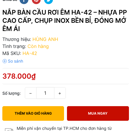
NẮP BÀN CẦU RƠI ÊM HA-42 – NHỰA PP
CAO CẤP, CHỤP INOX BỀN BỈ, ĐÓNG MỞ
ÊM ÁI
Thương hiệu:
HÙNG ANH
Tình trạng:
Còn hàng
Mã SKU:
HA-42
378.000₫
−
+
Số lượng:
THÊM VÀO GIỎ HÀNG
MUA NGAY
Miễn phí vận chuyển tại TP.HCM cho đơn hàng từ