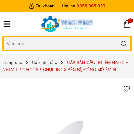
Tài khoản
Hotline
0355 365 936
0
Trang chủ
Nắp bồn cầu
NẮP BÀN CẦU RƠI ÊM HA-42 –
NHỰA PP CAO CẤP, CHỤP INOX BỀN BỈ, ĐÓNG MỞ ÊM ÁI