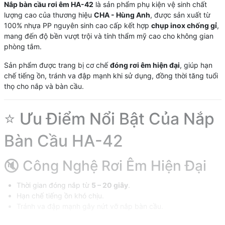
Nắp bàn cầu rơi êm HA-42
là sản phẩm phụ kiện vệ sinh chất
lượng cao của thương hiệu
CHA - Hùng Anh
, được sản xuất từ
100% nhựa PP nguyên sinh cao cấp kết hợp
chụp inox chống gỉ
,
mang đến độ bền vượt trội và tính thẩm mỹ cao cho không gian
phòng tắm.
Sản phẩm được trang bị cơ chế
đóng rơi êm hiện đại
, giúp hạn
chế tiếng ồn, tránh va đập mạnh khi sử dụng, đồng thời tăng tuổi
thọ cho nắp và bàn cầu.
⭐ Ưu Điểm Nổi Bật Của Nắp
Bàn Cầu HA-42
🔇 Công Nghệ Rơi Êm Hiện Đại
Thời gian đóng nắp từ
5 – 20 giây
.
Hạn chế tiếng ồn khó chịu.
Tránh va đập mạnh gây nứt vỡ nắp bàn cầu.