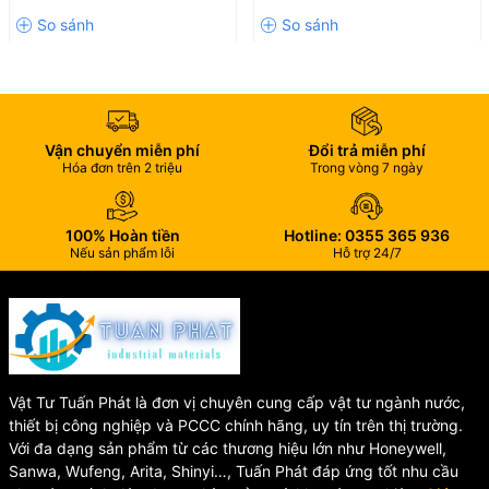
Bỉ
🔄 Độ Bền Vượt Trội
Tuổi thọ hoạt động lên đến
100.000 lần đóng mở
.
Đáp ứng nhu cầu sử dụng thường xuyên trong gia đình và
công trình.
Vận chuyển miễn phí
Đổi trả miễn phí
Hóa đơn trên 2 triệu
Trong vòng 7 ngày
📋 Thông Số Kỹ Thuật
100% Hoàn tiền
Hotline: 0355 365 936
Thông tin
Chi tiết
Nếu sản phẩm lỗi
Hỗ trợ 24/7
Mã sản
HA42
phẩm
Tên sản
Nắp bàn cầu rơi
phẩm
êm
Thương hiệu
CHA - Hùng Anh
100% Nhựa PP
Chất liệu
Vật Tư Tuấn Phát là đơn vị chuyên cung cấp vật tư ngành nước,
cao cấp
thiết bị công nghiệp và PCCC chính hãng, uy tín trên thị trường.
Chụp bản lề
Inox chống gỉ
Với đa dạng sản phẩm từ các thương hiệu lớn như Honeywell,
Trọng lượng
1.97 kg
Sanwa, Wufeng, Arita, Shinyi…, Tuấn Phát đáp ứng tốt nhu cầu
Độ bền hoạt