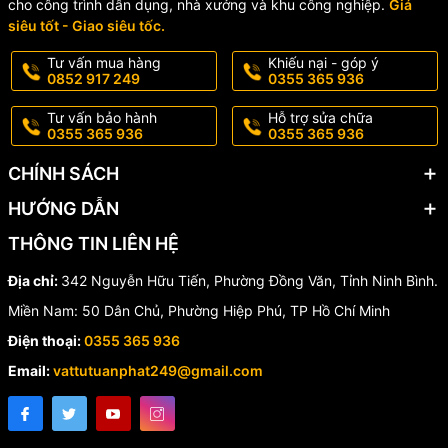
100.000 lần
cho công trình dân dụng, nhà xưởng và khu công nghiệp.
Giá
động
siêu tốt - Giao siêu tốc.
Cơ chế
Rơi êm
đóng
Tư vấn mua hàng
Khiếu nại - góp ý
0852 917 249
0355 365 936
Thời gian rơi
5 – 20 giây
êm
Tư vấn bảo hành
Hỗ trợ sửa chữa
Xuất xứ
Việt Nam
0355 365 936
0355 365 936
Theo bản vẽ sản
Kích thước
phẩm
CHÍNH SÁCH
HƯỚNG DẪN
🏠 Ứng Dụng
THÔNG TIN LIÊN HỆ
✅ Nhà ở dân dụng
Địa chỉ:
342 Nguyễn Hữu Tiến, Phường Đồng Văn, Tỉnh Ninh Bình.
✅ Chung cư, căn hộ
Miền Nam: 50 Dân Chủ, Phường Hiệp Phú, TP Hồ Chí Minh
✅ Khách sạn, resort
✅ Nhà hàng, quán cà phê
Điện thoại:
0355 365 936
✅ Văn phòng, công trình công cộng
Email:
vattutuanphat249@gmail.com
✅ Thay thế nắp bàn cầu cũ bị hư hỏng
🌟 Vì Sao Nên Chọn Nắp Bàn