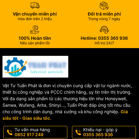
✅ Chất Liệu ABS Cao Cấp
Sản phẩm được sản xuất từ nhựa ABS dày dặn, có khả năng chịu
Vận chuyển miễn phí
Đổi trả miễn phí
Hóa đơn trên 2 triệu
Trong vòng 7 ngày
lực tốt, chống va đập và hạn chế nứt gãy trong quá trình sử
dụng.
✅ Dễ Dàng Lắp Đặt Và Thay Thế
100% Hoàn tiền
Hotline: 0355 365 936
Nếu sản phẩm lỗi
Hỗ trợ 24/7
Thiết kế tiêu chuẩn giúp việc lắp đặt, bảo trì hoặc thay thế trở nên
nhanh chóng mà không cần nhiều dụng cụ chuyên dụng.
✅ Tương Thích Nhiều Loại Bồn
Cầu
Vật Tư Tuấn Phát là đơn vị chuyên cung cấp vật tư ngành nước,
thiết bị công nghiệp và PCCC chính hãng, uy tín trên thị trường.
LB05 có thể sử dụng cho cả bồn cầu một khối và hai khối, mang
Với đa dạng sản phẩm từ các thương hiệu lớn như Honeywell,
đến sự linh hoạt cho người dùng.
Sanwa, Wufeng, Arita, Shinyi…, Tuấn Phát đáp ứng tốt nhu cầu
cho công trình dân dụng, nhà xưởng và khu công nghiệp.
Giá
siêu tốt - Giao siêu tốc.
🎯 Lợi Ích Khi Sử Dụng Cụm
Tư vấn mua hàng
Khiếu nại - góp ý
Nhấn LB05
0852 917 249
0355 365 936