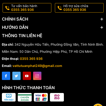
Tư vấn bảo hành
Hỗ trợ sửa chữa
✔️ Xả nước nhanh và mạnh.
0355 365 936
0355 365 936
✔️ Tăng tính thẩm mỹ cho bồn cầu.
CHÍNH SÁCH
✔️ Chống gỉ sét, chống oxy hóa.
HƯỚNG DẪN
✔️ Tuổi thọ cao, sử dụng bền bỉ.
THÔNG TIN LIÊN HỆ
✔️ Tiết kiệm chi phí thay thế phụ kiện.
Địa chỉ:
342 Nguyễn Hữu Tiến, Phường Đồng Văn, Tỉnh Ninh Bình.
Miền Nam: 50 Dân Chủ, Phường Hiệp Phú, TP Hồ Chí Minh
✔️ Phù hợp với nhiều mẫu bồn cầu hiện nay.
Điện thoại:
0355 365 936
🏠 Ứng Dụng Thực Tế
Email:
vattutuanphat249@gmail.com
Cụm nhấn tròn Hùng Anh LB05 được sử dụng rộng rãi tại:
🏢 Chung cư, căn hộ.
HÌNH THỨC THANH TOÁN
🏠 Nhà ở gia đình.
🏨 Khách sạn, resort.