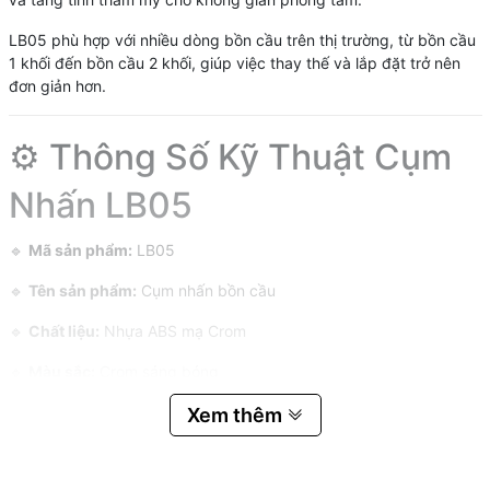
LB05 phù hợp với nhiều dòng bồn cầu trên thị trường, từ bồn cầu
1 khối đến bồn cầu 2 khối, giúp việc thay thế và lắp đặt trở nên
đơn giản hơn.
⚙️ Thông Số Kỹ Thuật Cụm
Nhấn LB05
🔹
Mã sản phẩm:
LB05
🔹
Tên sản phẩm:
Cụm nhấn bồn cầu
🔹
Chất liệu:
Nhựa ABS mạ Crom
🔹
Màu sắc:
Crom sáng bóng
🔹
Kiểu vận hành:
Nhấn xả bằng tay
Xem thêm
🔹
Ứng dụng:
Bồn cầu 1 khối và 2 khối