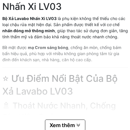
Nhấn Xi LV03
Bộ Xả Lavabo Nhấn Xi LV03
là phụ kiện không thể thiếu cho các
loại chậu rửa mặt hiện đại. Sản phẩm được thiết kế với cơ chế
nhấn đóng mở thông minh
, giúp thao tác sử dụng đơn giản, tăng
tính thẩm mỹ và đảm bảo khả năng thoát nước nhanh chóng.
Bề mặt được
mạ Crom sáng bóng
, chống ăn mòn, chống bám
bẩn hiệu quả, phù hợp với nhiều không gian phòng tắm từ gia
đình đến khách sạn, nhà hàng, căn hộ cao cấp.
⭐ Ưu Điểm Nổi Bật Của Bộ
Xả Lavabo LV03
🚿 Thoát Nước Nhanh, Chống
Tắc Hiệu Quả
Xem thêm
Thiết kế tối ưu giúp nước thoát nhanh chóng, hạn chế tình trạng ứ