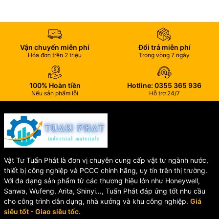
Chỉ cần nhấn nhẹ để đóng hoặc mở van xả, mang lại trải nghiệm
sử dụng hiện đại và tiện nghi.
🏆 Độ Bền Cao
Vận chuyển miễn phí
Đổi trả miễn phí
Hóa đơn trên 2 triệu
Trong vòng 7 ngày
Sản phẩm được sản xuất từ vật liệu chất lượng, chịu được môi
trường ẩm ướt thường xuyên trong nhà tắm.
100% Hoàn tiền
Hotline: 0355 365 936
📋 Thông Số Kỹ Thuật
Nếu sản phẩm lỗi
Hỗ trợ 24/7
Thông số
Giá trị
Mã sản phẩm
LV03
Loại sản
Bộ xả lavabo
phẩm
nhấn
Vật Tư Tuấn Phát là đơn vị chuyên cung cấp vật tư ngành nước,
Bề mặt
Mạ Crom
thiết bị công nghiệp và PCCC chính hãng, uy tín trên thị trường.
Đường kính
60 mm
Với đa dạng sản phẩm từ các thương hiệu lớn như Honeywell,
nắp xả
Sanwa, Wufeng, Arita, Shinyi…, Tuấn Phát đáp ứng tốt nhu cầu
Chiều cao
245 – 290 mm
cho công trình dân dụng, nhà xưởng và khu công nghiệp.
Giá
điều chỉnh
siêu tốt - Giao siêu tốc.
Chiều dài tối