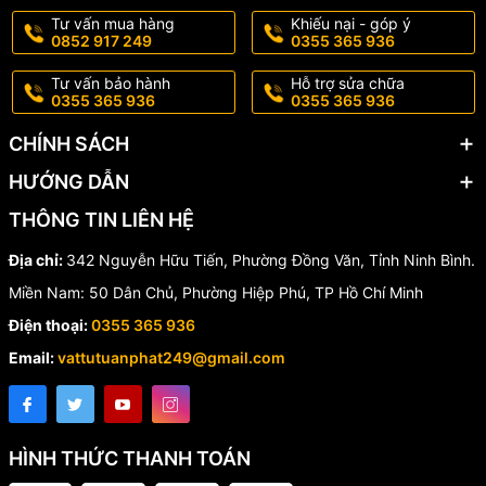
300 mm
đa
Tư vấn mua hàng
Khiếu nại - góp ý
0852 917 249
0355 365 936
Đầu thoát
31 mm
tường
Tư vấn bảo hành
Hỗ trợ sửa chữa
Thoát nước
0355 365 936
0355 365 936
Công dụng
lavabo
CHÍNH SÁCH
🏠 Ứng Dụng
HƯỚNG DẪN
THÔNG TIN LIÊN HỆ
✔️ Lavabo gia đình
✔️ Căn hộ chung cư
Địa chỉ:
342 Nguyễn Hữu Tiến, Phường Đồng Văn, Tỉnh Ninh Bình.
✔️ Nhà phố, biệt thự
Miền Nam: 50 Dân Chủ, Phường Hiệp Phú, TP Hồ Chí Minh
✔️ Khách sạn, resort
✔️ Nhà hàng, văn phòng
Điện thoại:
0355 365 936
✔️ Trung tâm thương mại
Email:
vattutuanphat249@gmail.com
📞 Liên Hệ Tư Vấn & Báo Giá
HÌNH THỨC THANH TOÁN
Hotline:
0355.365.936 - 0852 917 249