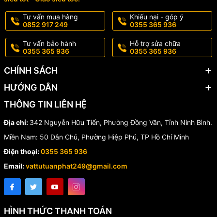
📍 Địa chỉ: 342 Nguyễn Hữu Tiến, Phường Đồng Văn, Thị xã Duy
Tiên, Tỉnh Hà Nam
Tư vấn mua hàng
Khiếu nại - góp ý
0852 917 249
0355 365 936
📞 Hotline:
0355 365 936
📧 Email:
vattutuanphat249@gmail.com
Tư vấn bảo hành
Hỗ trợ sửa chữa
🌐 Website:
vattutuanphat.vn
(hoặc địa chỉ web của bạn)
0355 365 936
0355 365 936
Tại
Vật Tư Tuấn Phát
, bạn luôn được cam kết:
CHÍNH SÁCH
Sản phẩm
chính hãng 100%
từ Hùng Anh
HƯỚNG DẪN
Giá tốt nhất thị trường
THÔNG TIN LIÊN HỆ
Giao hàng nhanh chóng
, hỗ trợ kỹ thuật tận tâm
Địa chỉ:
342 Nguyễn Hữu Tiến, Phường Đồng Văn, Tỉnh Ninh Bình.
Miền Nam: 50 Dân Chủ, Phường Hiệp Phú, TP Hồ Chí Minh
Điện thoại:
0355 365 936
Email:
vattutuanphat249@gmail.com
HÌNH THỨC THANH TOÁN