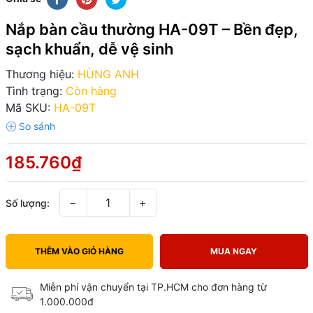
Nắp bàn cầu thường HA-09T – Bền đẹp,
sạch khuẩn, dễ vệ sinh
Thương hiệu:
HÙNG ANH
Tình trạng:
Còn hàng
Mã SKU:
HA-09T
185.760₫
−
+
Số lượng:
THÊM VÀO GIỎ HÀNG
MUA NGAY
Miễn phí vận chuyển tại TP.HCM cho đơn hàng từ
1.000.000đ