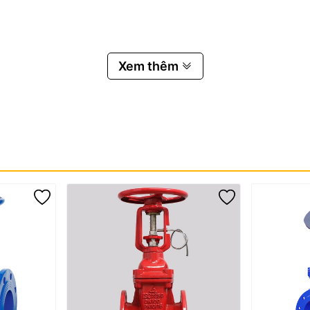
Xem thêm
máy xử lý nước.
lượng trong hệ thống. Khi xuất hiện hiện tượng tăng áp đột ngột d