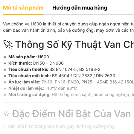
Mô tả sản phẩm
Hướng dẫn mua hàng
Van chống va H600 là thiết bị chuyên dụng giúp ngăn ngừa hiện 
đảm bảo vận hành ổn định, bảo vệ đường ống, máy bơm và các thiết
🚀 Thông Số Kỹ Thuật Van 
🔹
Mã sản phẩm:
H600
🔹
Kích thước:
DN50 – DN600
🔹
Tiêu chuẩn thiết kế:
BS EN 1074-5, BS 5163-2
🔹
Tiêu chuẩn mặt bích:
BS 4504 / DIN 2632 / DIN 2633
🔹
Áp lực làm việc:
PN10, PN16, PN20, PN25 – ASME B16.42 150
🔹
Nhiệt độ làm việc:
-10°C đến 80°C
🔹
Môi trường sử dụng:
Hệ thống nước sạch, nước công nghiệp, 
⭐ Đặc Điểm Nổi Bật Của Va
✅ Hạn chế hiện tượng búa nước gây hư hỏng đường ống.