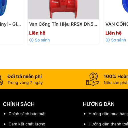
g Va H600
nyi – Giải
Van Cổng Tín Hiệu RRSX DN50
VAN CỔN
g Chảy
– DN600 Cho Hệ Thống PCCC |
SHINYI – 
Liên hệ
Liên hệ
ống Nước
Giám Sát Trạng Thái Đóng Mở
KHIỂN TỰ
Chính Xác
CHO HỆ 
 Chống Va H600
Đổi trả miễn phí
100% Hoàn
Trong vòng 7 ngày
Nếu sản phẩm
CHÍNH SÁCH
HƯỚNG DẪN
Chính sách bảo mật
Hướng dẫn mua hàn
hính Hãng Giá Tốt
Cam kết chất lượng
Hướng dẫn thanh to