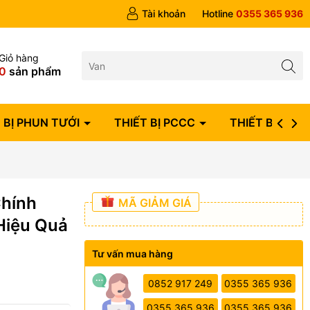
ngày
Tài khoản
Hotline
0355 365 936
Giỏ hàng
0
sản phẩm
 BỊ PHUN TƯỚI
THIẾT BỊ PCCC
THIẾT BỊ ĐIỆN
hính
MÃ GIẢM GIÁ
Hiệu Quả
Tư vấn mua hàng
0852 917 249
0355 365 936
0355 365 936
0355 365 936