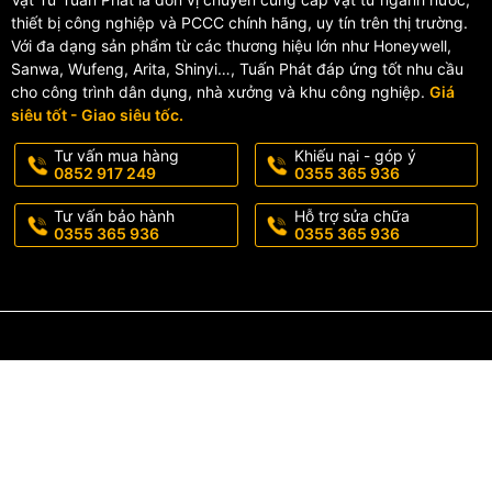
thiết bị công nghiệp và PCCC chính hãng, uy tín trên thị trường.
Nếu bạn đang tìm kiếm
van chống va H600 DN50 – DN600
chất l
Với đa dạng sản phẩm từ các thương hiệu lớn như Honeywell,
Sanwa, Wufeng, Arita, Shinyi…, Tuấn Phát đáp ứng tốt nhu cầu
Hotline/Zalo:
0355 365 936 - 0852 917 249
cho công trình dân dụng, nhà xưởng và khu công nghiệp.
Giá
📦 Giao hàng toàn quốc – hỗ trợ nhanh chóng
siêu tốt - Giao siêu tốc.
Tư vấn mua hàng
Khiếu nại - góp ý
0852 917 249
0355 365 936
Tư vấn bảo hành
Hỗ trợ sửa chữa
0355 365 936
0355 365 936