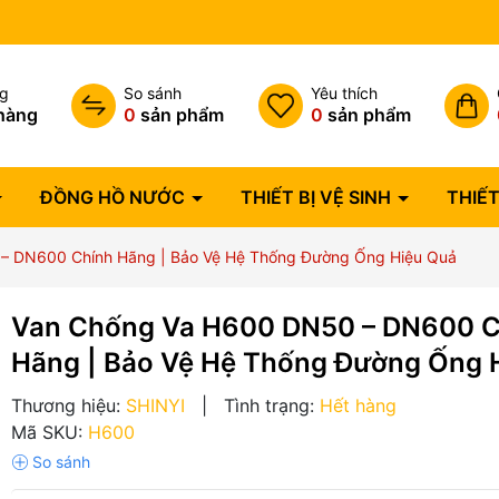
Bảo hành lỗi 1 đổi 1 trong 07 
ng
So sánh
Yêu thích
hàng
0
sản phẩm
0
sản phẩm
ĐỒNG HỒ NƯỚC
THIẾT BỊ VỆ SINH
THIẾT
– DN600 Chính Hãng | Bảo Vệ Hệ Thống Đường Ống Hiệu Quả
Van Chống Va H600 DN50 – DN600 C
Hãng | Bảo Vệ Hệ Thống Đường Ống 
Thương hiệu:
SHINYI
|
Tình trạng:
Hết hàng
Mã SKU:
H600