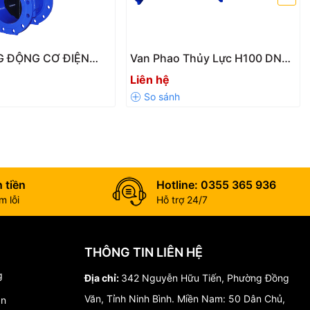
G ĐỘNG CƠ ĐIỆN
Van Phao Thủy Lực H100 DN50
GIẢI PHÁP ĐIỀU
– DN600 Chính Hãng | Tự Động
Liên hệ
 ĐỘNG HIỆN ĐẠI
Kiểm Soát Mực Nước Hiệu Quả
THỐNG NƯỚC
 tiền
Hotline: 0355 365 936
 lỗi
Hỗ trợ 24/7
THÔNG TIN LIÊN HỆ
g
Địa chỉ:
342 Nguyễn Hữu Tiến, Phường Đồng
Văn, Tỉnh Ninh Bình. Miền Nam: 50 Dân Chủ,
án