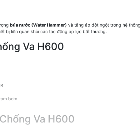
tượng
búa nước (Water Hammer)
và tăng áp đột ngột trong hệ thống
 bị liên quan khỏi các tác động áp lực bất thường.
Chống Va H600
LB
trạm bơm
n Chống Va H600