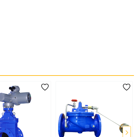
o đóng mở van hoặc dừng máy bơm, van sẽ tự động điều tiết để