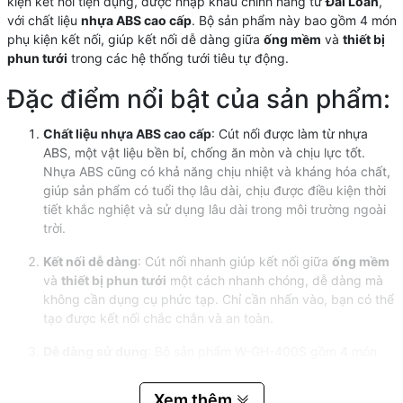
kiện kết nối tiện dụng, được nhập khẩu chính hãng từ
Đài Loan
,
với chất liệu
nhựa ABS cao cấp
. Bộ sản phẩm này bao gồm 4 món
phụ kiện kết nối, giúp kết nối dễ dàng giữa
ống mềm
và
thiết bị
phun tưới
trong các hệ thống tưới tiêu tự động.
Đặc điểm nổi bật của sản phẩm:
Chất liệu nhựa ABS cao cấp
: Cút nối được làm từ nhựa
ABS, một vật liệu bền bỉ, chống ăn mòn và chịu lực tốt.
Nhựa ABS cũng có khả năng chịu nhiệt và kháng hóa chất,
giúp sản phẩm có tuổi thọ lâu dài, chịu được điều kiện thời
tiết khắc nghiệt và sử dụng lâu dài trong môi trường ngoài
trời.
Kết nối dễ dàng
: Cút nối nhanh giúp kết nối giữa
ống mềm
và
thiết bị phun tưới
một cách nhanh chóng, dễ dàng mà
không cần dụng cụ phức tạp. Chỉ cần nhấn vào, bạn có thể
tạo được kết nối chắc chắn và an toàn.
Dễ dàng sử dụng
: Bộ sản phẩm W-GH-400S gồm 4 món
phụ kiện kết nối, giúp bạn linh hoạt trong việc lắp đặt và
kết nối các thiết bị tưới tiêu. Điều này giúp tiết kiệm thời
Xem thêm