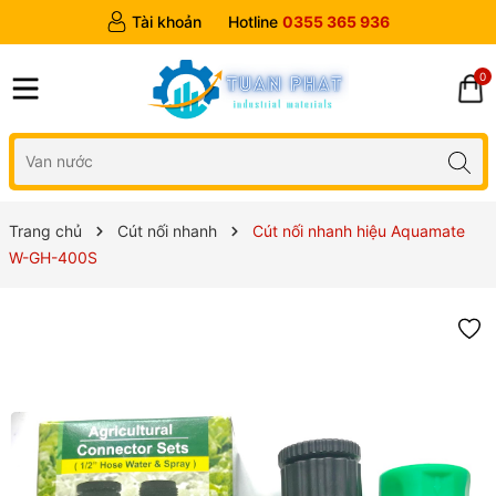
Tài khoản
Hotline
0355 365 936
0
Trang chủ
Cút nối nhanh
Cút nối nhanh hiệu Aquamate
W-GH-400S