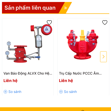
🌟 Ưu Điểm Nổi Bật Của Van
Sản phẩm liên quan
Cổng Động Cơ Điện Shinyi
✅
Điều khiển hoàn toàn tự động
giúp giảm nhân công vận hành.
✅
Đóng mở chính xác và ổn định
, phù hợp với các hệ thống tự
động hóa hiện đại.
✅
Kết nối với tủ điều khiển PLC, SCADA
hoặc hệ thống điều
khiển từ xa.
✅
Thân van gang cầu chất lượng cao
, chống ăn mòn và chịu áp
lực tốt.
Van Báo Động ALVX Cho Hệ
Trụ Cấp Nước PCCC Âm
✅
Đa dạng điện áp vận hành
, đáp ứng nhiều yêu cầu công trình.
Thống PCCC
FHUS – Giải Pháp Cấp Nước
Liên hệ
Liên hệ
Chữa Cháy An Toàn, Hiệu
✅
Độ kín cao
, hạn chế rò rỉ lưu chất trong quá trình sử dụng.
Quả
✅
Tuổi thọ lâu dài
, giảm chi phí bảo trì và thay thế.
🏭 Ứng Dụng Của Van Cổng