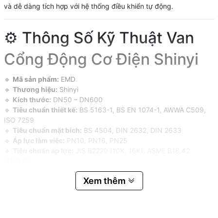
và dễ dàng tích hợp với hệ thống điều khiển tự động.
⚙️ Thông Số Kỹ Thuật Van
Cổng Động Cơ Điện Shinyi
🔹
Mã sản phẩm:
EMD
🔹
Thương hiệu:
Shinyi
🔹
Kích thước:
DN50 – DN600
🔹
Tiêu chuẩn thiết kế:
BS 5163-1, BS EN 1074-1, AWWA C509,
ISO 7259
🔹
Tiêu chuẩn mặt bích:
BS 4504, DIN 2632, DIN 2633
🔹
Áp lực làm việc:
PN10, PN16, PN25
🔹
Tiêu chuẩn áp lực:
JIS B2220 (10K, 16K), ASME B16.42
(150LB)
🔹
Nhiệt độ làm việc:
-10°C đến 80°C
Xem thêm
🔹
Môi trường sử dụng:
Hệ thống nước sạch, nước thải, PCCC,
công nghiệp