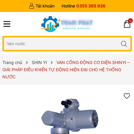
Tài khoản
Hotline
0355 365 936
0
Trang chủ
SHIN YI
VAN CỔNG ĐỘNG CƠ ĐIỆN SHINYI –
GIẢI PHÁP ĐIỀU KHIỂN TỰ ĐỘNG HIỆN ĐẠI CHO HỆ THỐNG
NƯỚC