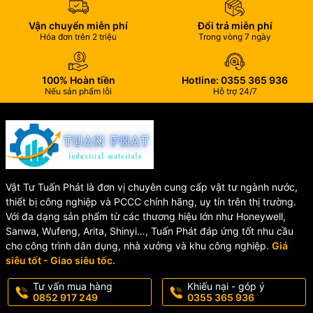
Động Cơ Điện Shinyi
Vận chuyển miễn phí
Đổi trả miễn phí
Hóa đơn trên 2 triệu
Trong vòng 7 ngày
🔹 Hệ thống cấp nước đô thị.
🔹 Nhà máy xử lý nước sạch và nước thải.
100% Hoàn tiền
Hotline: 0355 365 936
🔹 Hệ thống phòng cháy chữa cháy (PCCC).
Nếu sản phẩm lỗi
Hỗ trợ 24/7
🔹 Nhà máy sản xuất thực phẩm, đồ uống.
🔹 Khu công nghiệp, khu chế xuất.
🔹 Trạm bơm và hệ thống đường ống công nghiệp.
💡 Tại Sao Nên Chọn Van
Vật Tư Tuấn Phát là đơn vị chuyên cung cấp vật tư ngành nước,
Cổng Động Cơ Điện Shinyi?
thiết bị công nghiệp và PCCC chính hãng, uy tín trên thị trường.
Với đa dạng sản phẩm từ các thương hiệu lớn như Honeywell,
Sanwa, Wufeng, Arita, Shinyi…, Tuấn Phát đáp ứng tốt nhu cầu
✔️ Thương hiệu uy tín được sử dụng rộng rãi trong ngành cấp
cho công trình dân dụng, nhà xưởng và khu công nghiệp.
Giá
thoát nước.
siêu tốt - Giao siêu tốc.
✔️ Đạt nhiều tiêu chuẩn quốc tế về thiết kế và chất lượng.
✔️ Hoạt động ổn định trong môi trường khắc nghiệt.
Tư vấn mua hàng
Khiếu nại - góp ý
✔️ Dễ dàng lắp đặt và bảo trì.
0852 917 249
0355 365 936
✔️ Chi phí đầu tư hợp lý, hiệu quả lâu dài.