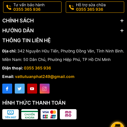
Tư vấn bảo hành
Hỗ trợ sửa chữa
0355 365 936
0355 365 936
📞 Mua Van Cổng Động Cơ
CHÍNH SÁCH
Điện Shinyi Chính Hãng Ở
HƯỚNG DẪN
Đâu?
THÔNG TIN LIÊN HỆ
Địa chỉ:
342 Nguyễn Hữu Tiến, Phường Đồng Văn, Tỉnh Ninh Bình.
Nếu bạn đang tìm kiếm
van cổng động cơ điện Shinyi DN50-
DN600 chính hãng
, hãy liên hệ ngay với chúng tôi để được tư
Miền Nam: 50 Dân Chủ, Phường Hiệp Phú, TP Hồ Chí Minh
vấn lựa chọn model phù hợp với hệ thống và nhận báo giá tốt
Điện thoại:
0355 365 936
nhất.
Email:
vattutuanphat249@gmail.com
📱 Hotline:
0355.365.936 -
0852 917 249
HÌNH THỨC THANH TOÁN