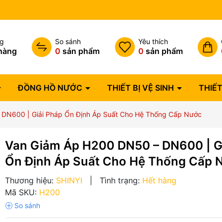
Bảo hành lỗi 1 đổi 1 trong 07 
ng
So sánh
Yêu thích
hàng
0
sản phẩm
0
sản phẩm
ĐỒNG HỒ NƯỚC
THIẾT BỊ VỆ SINH
THIẾT
DN600 | Giải Pháp Ổn Định Áp Suất Cho Hệ Thống Cấp Nước
Van Giảm Áp H200 DN50 – DN600 | G
Ổn Định Áp Suất Cho Hệ Thống Cấp 
Thương hiệu:
SHINYI
|
Tình trạng:
Hết hàng
Mã SKU:
H200