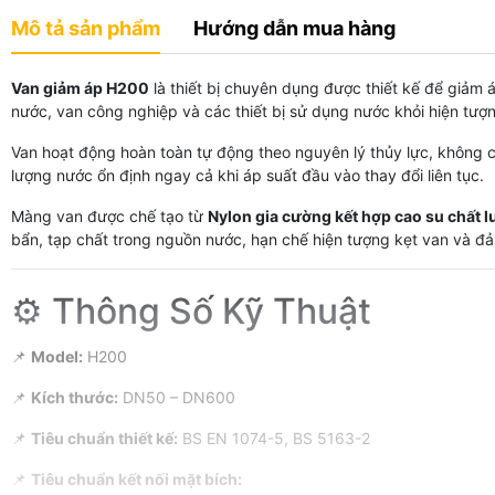
Mô tả sản phẩm
Hướng dẫn mua hàng
Van giảm áp H200
là thiết bị chuyên dụng được thiết kế để giảm 
nước, van công nghiệp và các thiết bị sử dụng nước khỏi hiện tượng
Van hoạt động hoàn toàn tự động theo nguyên lý thủy lực, không 
lượng nước ổn định ngay cả khi áp suất đầu vào thay đổi liên tục.
Màng van được chế tạo từ
Nylon gia cường kết hợp cao su chất 
bẩn, tạp chất trong nguồn nước, hạn chế hiện tượng kẹt van và đả
⚙️ Thông Số Kỹ Thuật
📌
Model:
H200
📌
Kích thước:
DN50 – DN600
📌
Tiêu chuẩn thiết kế:
BS EN 1074-5, BS 5163-2
📌
Tiêu chuẩn kết nối mặt bích: