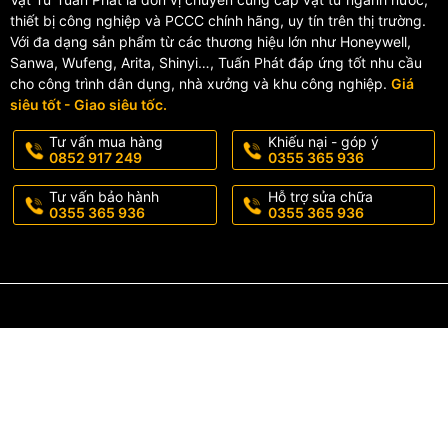
thiết bị công nghiệp và PCCC chính hãng, uy tín trên thị trường.
🎯 Lợi Ích Khi Sử Dụng Van 
Với đa dạng sản phẩm từ các thương hiệu lớn như Honeywell,
Sanwa, Wufeng, Arita, Shinyi…, Tuấn Phát đáp ứng tốt nhu cầu
cho công trình dân dụng, nhà xưởng và khu công nghiệp.
Giá
✔️ Bảo vệ đường ống và thiết bị khỏi áp lực nước quá cao.
siêu tốt - Giao siêu tốc.
✔️ Giảm nguy cơ rò rỉ, nứt vỡ hệ thống.
Tư vấn mua hàng
Khiếu nại - góp ý
0852 917 249
0355 365 936
✔️ Tiết kiệm chi phí sửa chữa và bảo trì.
Tư vấn bảo hành
Hỗ trợ sửa chữa
✔️ Duy trì lưu lượng nước ổn định cho toàn hệ thống.
0355 365 936
0355 365 936
✔️ Tăng tuổi thọ cho van, đồng hồ nước và thiết bị sử dụng nước.