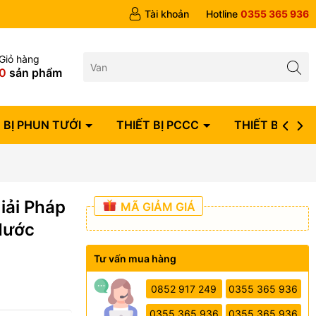
ngày
Tài khoản
Hotline
0355 365 936
Giỏ hàng
0
sản phẩm
 BỊ PHUN TƯỚI
THIẾT BỊ PCCC
THIẾT BỊ ĐIỆN
iải Pháp
MÃ GIẢM GIÁ
Nước
Tư vấn mua hàng
0852 917 249
0355 365 936
0355 365 936
0355 365 936