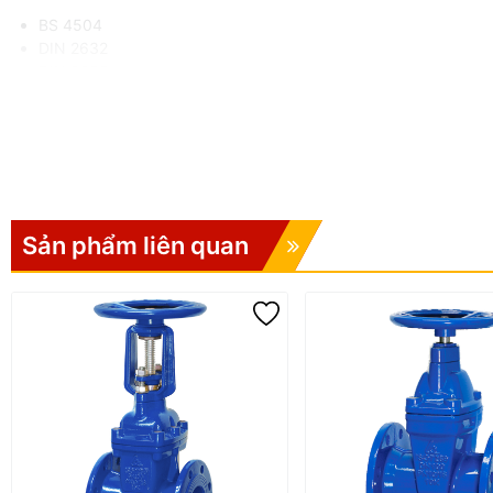
BS 4504
DIN 2632
DIN 2633
PN10, PN16, PN20, PN25
📌
Áp suất làm việc:
ASME B16.42 – 150LB
📌
Nhiệt độ làm việc:
-10°C đến 80°C
📌
Môi trường sử dụng:
Nước sạch, nước công nghiệp, hệ thống 
Sản phẩm liên quan
⭐ Đặc Điểm Nổi Bật
✅ Tự động giảm và duy trì áp suất đầu ra ổn định.
✅ Hệ thống điều khiển Pilot cho khả năng điều chỉnh chính xác.
✅ Hoạt động êm ái, không gây rung lắc hay tiếng ồn.
✅ Không cần nguồn điện, vận hành hoàn toàn bằng áp lực thủy lực
✅ Màng van Nylon và cao su có độ bền cao, chống lão hóa.