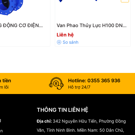
G ĐỘNG CƠ ĐIỆN
Van Phao Thủy Lực H100 DN50
GIẢI PHÁP ĐIỀU
– DN600 Chính Hãng | Tự Động
Liên hệ
 ĐỘNG HIỆN ĐẠI
Kiểm Soát Mực Nước Hiệu Quả
THỐNG NƯỚC
 tiền
Hotline: 0355 365 936
 lỗi
Hỗ trợ 24/7
THÔNG TIN LIÊN HỆ
g
Địa chỉ:
342 Nguyễn Hữu Tiến, Phường Đồng
Văn, Tỉnh Ninh Bình. Miền Nam: 50 Dân Chủ,
án