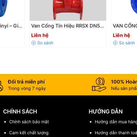
nyi – Giải
Van Cổng Tín Hiệu RRSX DN50
VAN CỔN
g Chảy
– DN600 Cho Hệ Thống PCCC |
SHINYI – 
Liên hệ
Liên hệ
ống Nước
Giám Sát Trạng Thái Đóng Mở
KHIỂN TỰ
Chính Xác
CHO HỆ 
Đổi trả miễn phí
100% Hoàn
Trong vòng 7 ngày
Nếu sản phẩm
CHÍNH SÁCH
HƯỚNG DẪN
Chính sách bảo mật
Hướng dẫn mua hàn
Cam kết chất lượng
Hướng dẫn thanh to