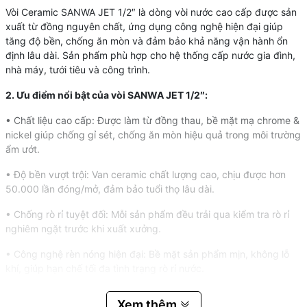
Vòi Ceramic SANWA JET 1/2″ là dòng vòi nước cao cấp được sản
xuất từ đồng nguyên chất, ứng dụng công nghệ hiện đại giúp
tăng độ bền, chống ăn mòn và đảm bảo khả năng vận hành ổn
định lâu dài. Sản phẩm phù hợp cho hệ thống cấp nước gia đình,
nhà máy, tưới tiêu và công trình.
2. Ưu điểm nổi bật của vòi SANWA JET 1/2″:
• Chất liệu cao cấp: Được làm từ đồng thau, bề mặt mạ chrome &
nickel giúp chống gỉ sét, chống ăn mòn hiệu quả trong môi trường
ẩm ướt.
• Độ bền vượt trội: Van ceramic chất lượng cao, chịu được hơn
50.000 lần đóng/mở, đảm bảo tuổi thọ lâu dài.
• Chống rò rỉ tuyệt đối:
Mỗi sản phẩm đều trải qua kiểm tra rò rỉ
nghiêm ngặt trước khi xuất xưởng.
• Công nghệ rèn nóng hiện đại: Bề mặt sản phẩm mịn, không lỗ
khí, giúp hạn chế tối đa tình trạng rò rỉ nước.
• Thiết kế thẩm mỹ: Kiểu dáng hiện đại, sáng bóng, phù hợp với
Xem thêm