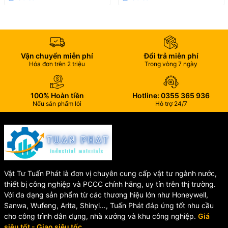
• Công trình xây dựng
5. Tại sao nên chọn vòi SANWA JET?
Vòi ceramic SANWA JET 1/2″ là lựa chọn tối ưu nhờ độ bền cao,
Vận chuyển miễn phí
Đổi trả miễn phí
vận hành ổn định, tiết kiệm chi phí bảo trì và mang lại hiệu quả sử
Hóa đơn trên 2 triệu
Trong vòng 7 ngày
dụng lâu dài.
100% Hoàn tiền
Hotline: 0355 365 936
Nếu sản phẩm lỗi
Hỗ trợ 24/7
Vật Tư Tuấn Phát là đơn vị chuyên cung cấp vật tư ngành nước,
thiết bị công nghiệp và PCCC chính hãng, uy tín trên thị trường.
Với đa dạng sản phẩm từ các thương hiệu lớn như Honeywell,
Sanwa, Wufeng, Arita, Shinyi…, Tuấn Phát đáp ứng tốt nhu cầu
cho công trình dân dụng, nhà xưởng và khu công nghiệp.
Giá
siêu tốt - Giao siêu tốc.