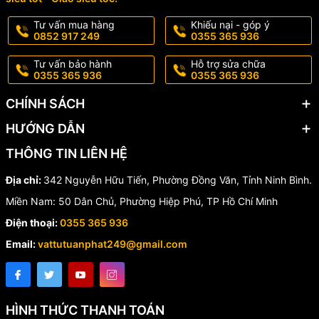
Tư vấn mua hàng
Khiếu nại - góp ý
0852 917 249
0355 365 936
Tư vấn bảo hành
Hỗ trợ sửa chữa
0355 365 936
0355 365 936
CHÍNH SÁCH
HƯỚNG DẪN
THÔNG TIN LIÊN HỆ
Địa chỉ:
342 Nguyễn Hữu Tiến, Phường Đồng Văn, Tỉnh Ninh Bình.
Miền Nam: 50 Dân Chủ, Phường Hiệp Phú, TP Hồ Chí Minh
Điện thoại:
0355 365 936
Email:
vattutuanphat249@gmail.com
HÌNH THỨC THANH TOÁN