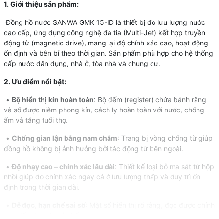
1. Giới thiệu sản phẩm:
Đồng hồ nước SANWA GMK 15-ID là thiết bị đo lưu lượng nước
cao cấp, ứng dụng công nghệ đa tia (Multi-Jet) kết hợp truyền
động từ (magnetic drive), mang lại độ chính xác cao, hoạt động
ổn định và bền bỉ theo thời gian. Sản phẩm phù hợp cho hệ thống
cấp nước dân dụng, nhà ở, tòa nhà và chung cư.
2. Ưu điểm nổi bật:
•
Bộ hiển thị kín hoàn toàn
: Bộ đếm (register) chứa bánh răng
và số được niêm phong kín, cách ly hoàn toàn với nước, chống
ẩm và tăng tuổi thọ.
•
Chống gian lận bằng nam châm
: Trang bị vòng chống từ giúp
đồng hồ không bị ảnh hưởng bởi tác động từ bên ngoài.
•
Độ nhạy cao – chính xác lâu dài
: Thiết kế loại bỏ ma sát từ hộp
nhồi giúp đo chính xác ngay cả ở lưu lượng thấp và duy trì ổn
định trong thời gian dài.
•
Dễ đọc, hạn chế sai số
: Mặt số hiển thị rõ ràng, đọc được chính
xác đến đơn vị nhỏ nhất.