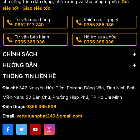
• Hệ thống nước sạch dân dụng
cho công trình dân dụng, nhà xưởng và khu công nghiệp.
Giá
siêu tốt - Giao siêu tốc.
Tư vấn mua hàng
Khiếu nại - góp ý
📞
Liên hệ ngay để được tư vấn – báo giá tốt nhất:
0852 917 249
0355 365 936
🌐 Website:
vattutuanphat.com
📱 Hotline:
0355.365.936
Tư vấn bảo hành
Hỗ trợ sửa chữa
0355 365 936
0355 365 936
CHÍNH SÁCH
HƯỚNG DẪN
THÔNG TIN LIÊN HỆ
Địa chỉ:
342 Nguyễn Hữu Tiến, Phường Đồng Văn, Tỉnh Ninh Bình.
Miền Nam: 50 Dân Chủ, Phường Hiệp Phú, TP Hồ Chí Minh
Điện thoại:
0355 365 936
Email:
vattutuanphat249@gmail.com