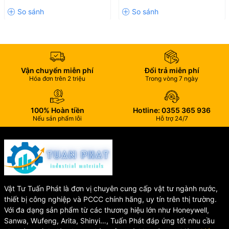
Chất liệu:
- Thân dưới: Đồng thau
Áp lực làm việc:
Tối đa 10 bar
Nhiệt độ nước:
≤ 50°C
Lắp đặt:
Ngang
Vận chuyển miễn phí
Đổi trả miễn phí
Hóa đơn trên 2 triệu
Trong vòng 7 ngày
4. Thông số khác:
Sai số áp lực:
< 0.63 bar
100% Hoàn tiền
Hotline: 0355 365 936
Nếu sản phẩm lỗi
Hỗ trợ 24/7
Giá trị chia nhỏ nhất:
0.02 lít
Hiển thị tối đa:
9,999 m³
Chiều dài lắp đặt:
250 mm
5. Ứng dụng thực tế:
Vật Tư Tuấn Phát là đơn vị chuyên cung cấp vật tư ngành nước,
• Hệ thống cấp nước hộ gia đình
thiết bị công nghiệp và PCCC chính hãng, uy tín trên thị trường.
• Nhà trọ, chung cư mini
Với đa dạng sản phẩm từ các thương hiệu lớn như Honeywell,
• Tòa nhà, văn phòng
Sanwa, Wufeng, Arita, Shinyi…, Tuấn Phát đáp ứng tốt nhu cầu